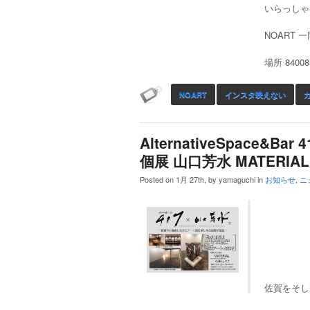
いらっしゃ
NOART 
場所 8400
NOART
インスタ映えない
AlternativeSpace&Ba
個展 山口芳水 MATERIA
Posted on 1月 27th, by yamaguchi in
お知らせ
,
ニ
佐賀をそし