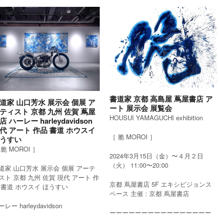
書道家 京都 高島屋 蔦屋書店 ア
道家 山口芳水 展示会 個展 ア
ート 展示会 展覧会
ティスト 京都 九州 佐賀 蔦屋
HOUSUI YAMAGUCHI exhibition
店 ハーレー harleydavidson
代 アート 作品 書道 ホウスイ
［ 脆 MOROI ］
うすい
 脆 MOROI ］
2024年3月15日（金）〜４月２日
（火） 11:00〜20:00
道家 山口芳水 展示会 個展 アーテ
スト 京都 九州 佐賀 現代 アート 作
京都 蔦屋書店 5F エキシビジョンス
 書道 ホウスイ ほうすい
ペース 主催 : 京都 蔦屋書店
レー harleydavidson
ーーーーーーーーーーーーーーーー