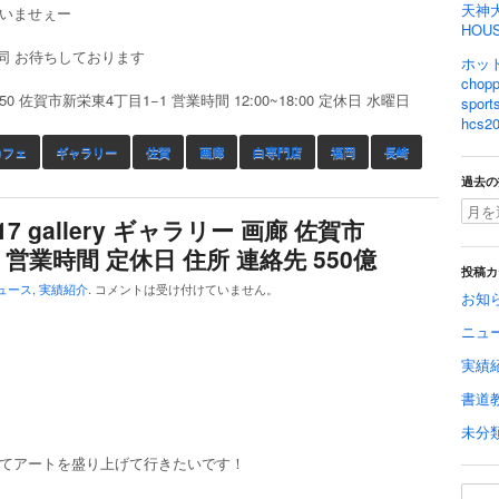
天神
いませぇー
HOU
一同 お待ちしております
ホット
cho
850 佐賀市新栄東4丁目1−1 営業時間 12:00~18:00 定休日 水曜日
spo
hcs20
カフェ
ギャラリー
佐賀
画廊
白専門店
福岡
長崎
過去の
r 417 gallery ギャラリー 画廊 佐賀市
L 営業時間 定休日 住所 連絡先 550億
投稿カ
ュース
,
実績紹介
.
コメントは受け付けていません。
お知
ニュ
実績
書道
未分
てアートを盛り上げて行きたいです！