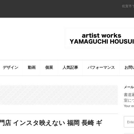
佐賀市
デザイン
動画
個展
人気記事
パフォーマンス
お問
メール
書道
室に
Your em
専門店 インスタ映えない 福岡 長崎 ギ