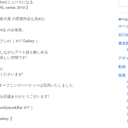
hoo!ニュースになる
L series 2019 】
術大賞 の受賞作品も含めた
ホーム
ホー
24点 のみ発表。
自己
の［ 417 Gallery ］
書道
しながらアート談も愉しめる
珍しい空間です!
デザ
動画
降に
くださいませ!
個展
のオープニングパーティーは完売いたしました。
も応援ありがとうございます!
tiveSpace&Bar 417 ］
allery 】