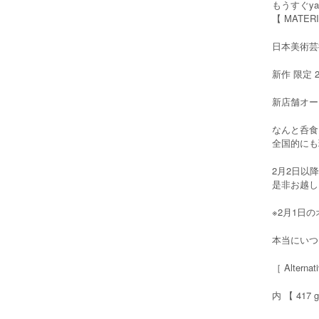
もうすぐya
【 MATERIA
日本美術芸
新作 限定 
新店舗オープン
なんと呑食
全国的にも
2月2日以
是非お越し
※2月1日
本当にいつ
［ Alterna
内 【 417 g