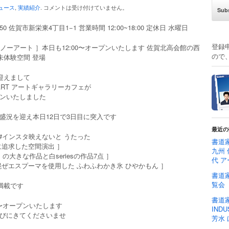
ュース
,
実績紹介
.
コメントは受け付けていません。
850 佐賀市新栄東4丁目1−1 営業時間 12:00~18:00 定休日 水曜日
登録
T ノーアート ］本日も12:00〜オープンいたします 佐賀北高会館の西
ので
 未体験空間 登場
を迎えまして
ART アートギャラリーカフェが
ンいたしました
盛況を迎え本日12日で3日目に突入です
最近の
 #インスタ映えないと うたった
書道家
に追求した空間演出 ］
九州 
mm の大きな作品と白seriesの作品7点 ］
代 ア
混ぜエスプーマを使用した ふわふわかき氷 ひやかもん ］
書道家
覧会
 満載です
書道家
00〜オープンいたします
IND
びにきてくださいませ
芳水 