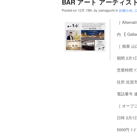
BAR アート アーティス
Posted on 12月 19th, by yamaguchi in
お知らせ
,
［ Alterna
内 【 Galle
［ 個展 山口
期間 2月
営業時間 17:
住所 佐賀市
電話番号 連絡
［ オープ
日時 2月1
5000円