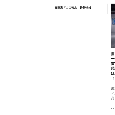
書道家「山口芳水」最新情報
書
ー
書
現
ほ
［
書
ィ
品
ハー