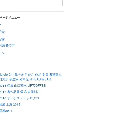
ページメニュー
ム
紹介
教室
利用者の声
イン
delete C 中島ナオ 乳がん 作品 支援 書道家 山
口芳水 華道家 松本光 N HEAD WEAR
2018 個展 山口芳水 LIFTCOFFEE
2017 書作品展 愛 和多屋別荘
2016 オーケストラ シロクロ
個展 上海 2015
個展2013