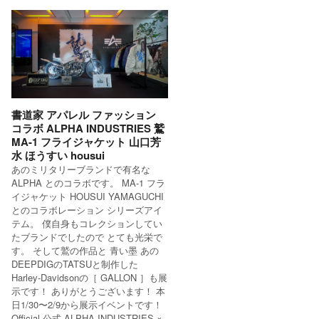
書道家 アパレル ファッション
コラボ ALPHA INDUSTRIES 鷲
MA-1 フライジャケット 山口芳
水 ほうすい housui
あのミリタリーブランドで有名な
ALPHA とのコラボです。 MA-1 フラ
イジャケット HOUSUI YAMAGUCHI
とのコラボレーション シリーズアイ
テム。 僕自身もコレクションしてい
たブランドでしたので とても光栄で
す。 そして鷲の作品と 青い墨 あの
DEEPDIGのTATSUと制作した
Harley-Davidsonの［ GALLON ］も展
示です！ ありがとうございます！ 本
日1/30〜2/9から展示イベントです！
Official 公式 ALPHA INDUSTRIES ×