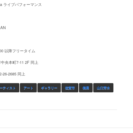
 Cola ライブパフォーマンス
BAN
2:00 以降フリータイム
中央本町7-11 2F 同上
-26-2685 同上
ーティスト
アート
ギャラリー
佐賀市
個展
山口芳水