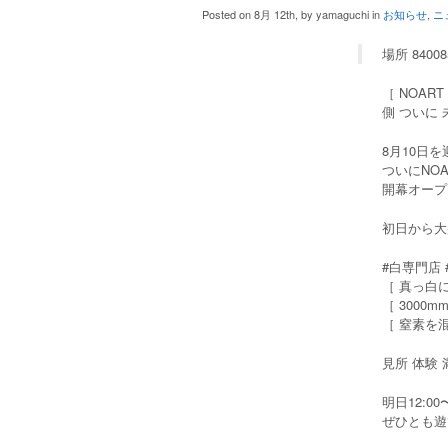
Posted on 8月 12th, by yamaguchi in
お知らせ
,
ニ
場所 8400
［ NOAR
側 ついに
8月10日
ついにNO
開幕オープ
初日から大
#白専門店
［ 真っ白
［ 3000
［ 窒素を
見所 体験
明日12:
ぜひとも遊