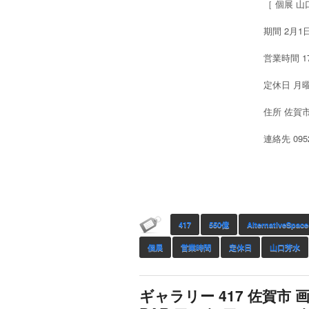
［ 個展 山口
期間 2月1
営業時間 17:
定休日 月
住所 佐賀市
連絡先 0952
417
550億
AlternativeSpac
個展
営業時間
定休日
山口芳水
ギャラリー 417 佐賀市 画