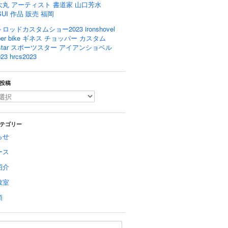
大丸 アーティスト 書道家 山口芳水
SUI 作品 販売 福岡
ロッドカスタムショー2023 ironshovel
pper bike ギネス チョッパー カスタム
rtstar スポーツスター アイアンショベル
23 hrcs2023
投稿
テゴリー
らせ
ース
紹介
教室
類