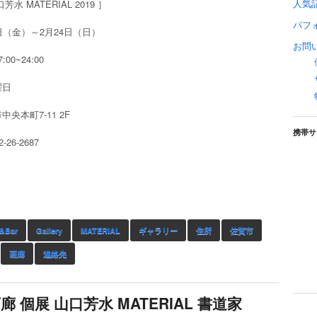
人気
芳水 MATERIAL 2019 ］
パフ
日（金）～2月24日（日）
お問
00~24:00
曜日
中央本町7-11 2F
携帯サ
-26-2687
e&Bar
Gallery
MATERIAL
ギャラリー
住所
佐賀市
画廊
連絡先
廊 個展 山口芳水 MATERIAL 書道家