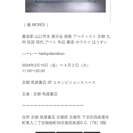
［ 脆 MOROI ］
書道家 山口芳水 展示会 個展 アーティスト 京都 九
州 佐賀 現代 アート 作品 書道 ホウスイ ほうすい
ハーレー harleydavidson
2024年3月15日（金）〜４月２日（火）
11:00〜20:00
京都 蔦屋書店 5F エキシビジョンスペース
主催 : 京都 蔦屋書店
ーーーーーーーーーーーーーーーー
住所 京都 蔦屋書店 京都府 京都市 下京区四条通寺
町東入二丁目御旅町35京都高島屋S.C.［T8］5階