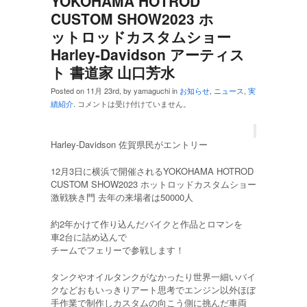
YOKOHAMA HOTROD
CUSTOM SHOW2023 ホ
ットロッドカスタムショー
Harley-Davidson アーティス
ト 書道家 山口芳水
Posted on 11月 23rd, by yamaguchi in
お知らせ
,
ニュース
,
実
績紹介
.
コメントは受け付けていません。
Harley-Davidson 佐賀県民がエントリー
12月3日に横浜で開催されるYOKOHAMA HOTROD
CUSTOM SHOW2023 ホットロッドカスタムショー
激戦狭き門 去年の来場者は50000人
約2年かけて作り込んだバイクと作品とロマンを
車2台に詰め込んで
チームでフェリーで参戦します！
タンクやオイルタンクがなかったり世界一細いバイ
クなどおもいっきりアート思考でエンジン以外ほぼ
手作業で制作しカスタムの向こう側に挑んだ車両