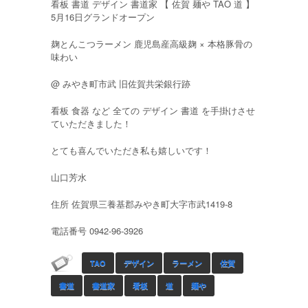
看板 書道 デザイン 書道家 【 佐賀 麺や TAO 道 】
5月16日グランドオープン
麹とんこつラーメン 鹿児島産高級麹 × 本格豚骨の
味わい
@ みやき町市武 旧佐賀共栄銀行跡
看板 食器 など 全ての デザイン 書道 を手掛けさせ
ていただきました！
とても喜んでいただき私も嬉しいです！
山口芳水
住所 佐賀県三養基郡みやき町大字市武1419-8
電話番号 0942-96-3926
TAO
デザイン
ラーメン
佐賀
書道
書道家
看板
道
麺や