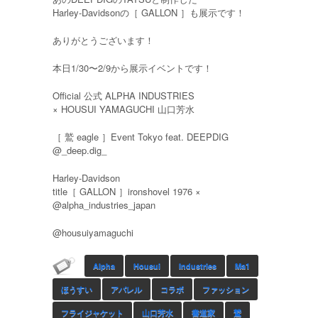
Harley-Davidsonの［ GALLON ］も展示です！
ありがとうございます！
本日1/30〜2/9から展示イベントです！
Official 公式 ALPHA INDUSTRIES
× HOUSUI YAMAGUCHI 山口芳水
［ 鷲 eagle ］Event Tokyo feat. DEEPDIG
@_deep.dig_
Harley-Davidson
title［ GALLON ］ironshovel 1976 ×
@alpha_industries_japan
@housuiyamaguchi
Alpha
Housui
Industries
Ma1
ほうすい
アパレル
コラボ
ファッション
フライジャケット
山口芳水
書道家
鷲