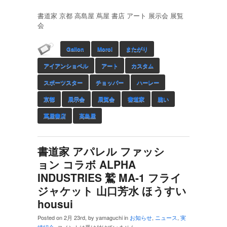
書道家 京都 高島屋 蔦屋 書店 アート 展示会 展覧
会
Gallon
Moroi
またがり
アイアンショベル
アート
カスタム
スポーツスター
チョッパー
ハーレー
京都
展示会
展覧会
書道家
脆い
蔦屋書店
高島屋
書道家 アパレル ファッシ
ョン コラボ ALPHA
INDUSTRIES 鷲 MA-1 フライ
ジャケット 山口芳水 ほうすい
housui
Posted on 2月 23rd, by yamaguchi in
お知らせ
,
ニュース
,
実
績紹介
.
コメントは受け付けていません。