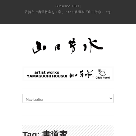
Subscribe:
RSS
佐賀市で書道教室を主宰している書道家「山口芳水」です
Tag: 書道家