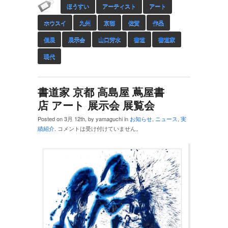
ほうすい
アーティスト
アート
ホウスイ
九州
京都
佐賀
作品
個展
展示会
山口芳水
書道
書道家
現代
書道家 京都 高島屋 蔦屋書
店 アート 展示会 展覧会
Posted on 3月 12th, by yamaguchi in
お知らせ
,
ニュース
,
実
績紹介
.
コメントは受け付けていません。