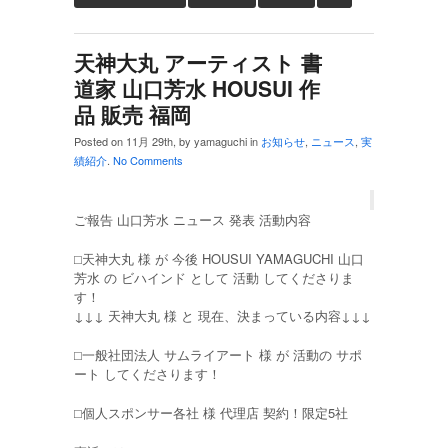
天神大丸 アーティスト 書
道家 山口芳水 HOUSUI 作
品 販売 福岡
Posted on 11月 29th, by yamaguchi in
お知らせ
,
ニュース
,
実
績紹介
.
No Comments
ご報告 山口芳水 ニュース 発表 活動内容
⬜︎天神大丸 様 が 今後 HOUSUI YAMAGUCHI 山口
芳水 の ビハインド として 活動 してくださりま
す！
↓↓↓ 天神大丸 様 と 現在、決まっている内容↓↓↓
⬜︎一般社団法人 サムライアート 様 が 活動の サポ
ート してくださります！
⬜︎個人スポンサー各社 様 代理店 契約！限定5社