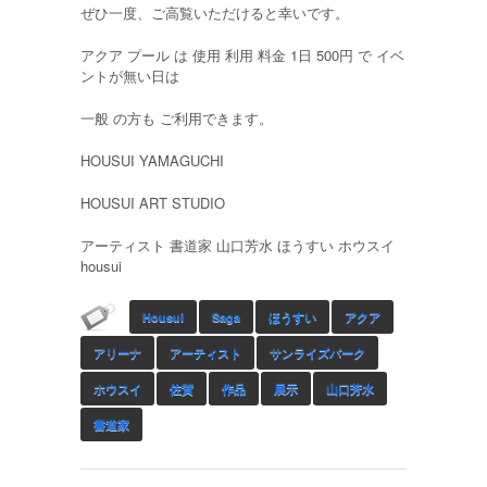
ぜひ一度、ご高覧いただけると幸いです。
アクア プール は 使用 利用 料金 1日 500円 で イベ
ントが無い日は
一般 の方も ご利用できます。
HOUSUI YAMAGUCHI
HOUSUI ART STUDIO
アーティスト 書道家 山口芳水 ほうすい ホウスイ
housui
Housui
Saga
ほうすい
アクア
アリーナ
アーティスト
サンライズパーク
ホウスイ
佐賀
作品
展示
山口芳水
書道家