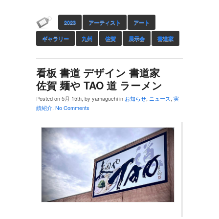
2023
アーティスト
アート
ギャラリー
九州
佐賀
展示会
書道家
看板 書道 デザイン 書道家
佐賀 麺や TAO 道 ラーメン
Posted on 5月 15th, by yamaguchi in
お知らせ
,
ニュース
,
実
績紹介
.
No Comments