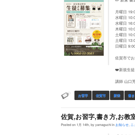
月曜日 19:0
水曜日 10:0
水曜日 16:0
木曜日 10:0
土曜日 10:0
土曜日 13:0
日曜日 9:00
佐賀市でお
❤️新規生徒
講師 山口
お習字
佐賀市
新栄
書き
佐賀,お習字,書き方,お教室
Posted on 1月 14th, by yamaguchi in
お知らせ
,
ニ