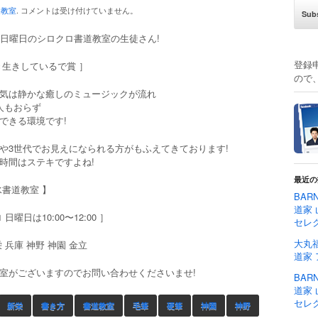
道教室
.
コメントは受け付けていません。
日日曜日のシロクロ書道教室の生徒さん!
登録
き生きしているで賞 ］
ので
気は静かな癒しのミュージックが流れ
人もおらず
できる環境です!
や3世代でお見えになられる方がもふえてきております!
時間はステキですよね!
最近の
水書道教室 】
BAR
道家 
日曜日は10:00〜12:00 ］
セレ
大丸福
 兵庫 神野 神園 金立
道家
室がございますのでお問い合わせくださいませ!
BAR
道家 
セレ
新栄
書き方
書道教室
毛筆
硬筆
神園
神野