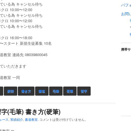
ている為 キャンセル待ち
パフ
ロ 10:00〜12:00
お問
ている為 キャンセル待ち
ロ 10:00〜12:00
ている為 キャンセル待ち
ロ 16:00〜18:00
4月〜スタート 新規生徒募集 10名
携帯サ
教室 連絡先 08039800045
ていただきます
道教室 一同
新栄
書き方
書道
毛筆
硬筆
習字
字(毛筆) 書き方(硬筆)
ュース
,
実績紹介
,
書道教室
.
コメントは受け付けていません。
道教室 ✏️