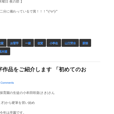
木曜日 夜の部 】
分に備わっているで賞！！！*\(^o^)/*
教室
お習字
一般
佐賀
小学生
山口芳水
新栄
高木瀬
字作品をご紹介します 「初めてのお
 Comments
保育園の生徒の小牟田咲葵(さき)さん
４才)から硬筆を習い始め
今年は卒園です。