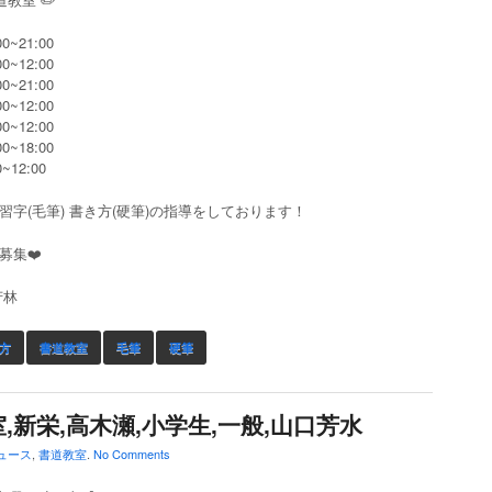
0~21:00
0~12:00
0~21:00
0~12:00
0~12:00
0~18:00
~12:00
習字(毛筆) 書き方(硬筆)の指導をしております！
募集❤️
芳林
方
書道教室
毛筆
硬筆
,新栄,高木瀬,小学生,一般,山口芳水
ュース
,
書道教室
.
No Comments