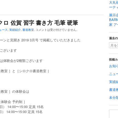
大丸福
ーティ
展示
BAR
クロ 佐賀 習字 書き方 毛筆 硬筆
家 ア
ュース
,
実績紹介
,
書道教室
.
コメントは受け付けていません。
過去の
ーンと見開き 2019 3月号 で掲載していただきました
ございます
は体験会が2種類ございます
投稿カ
お知
道教室 ］と［シロクロ書道教室 ］
ニュ
実績
書道
道教室 ］の体験会は
未分
に体験会 予約制 ］
日） 14:00〜15:00 定員 15名
） 14:00〜15:00 定員 15名