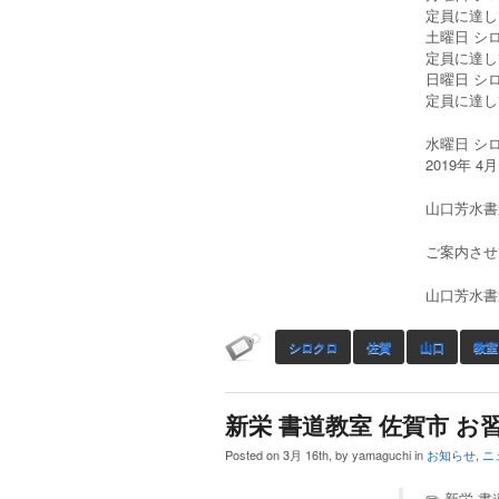
定員に達し
土曜日 シロク
定員に達し
日曜日 シロク
定員に達し
水曜日 シロク
2019年 
山口芳水書道
ご案内させ
山口芳水書
シロクロ
佐賀
山口
教室
新栄 書道教室 佐賀市 お習
Posted on 3月 16th, by yamaguchi in
お知らせ
,
ニ
✏️ 新栄 書