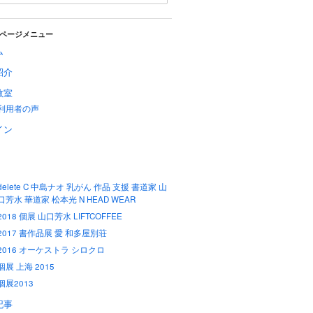
ページメニュー
ム
紹介
教室
利用者の声
イン
delete C 中島ナオ 乳がん 作品 支援 書道家 山
口芳水 華道家 松本光 N HEAD WEAR
2018 個展 山口芳水 LIFTCOFFEE
2017 書作品展 愛 和多屋別荘
2016 オーケストラ シロクロ
個展 上海 2015
個展2013
記事