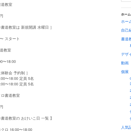
書道教室
ホーム
0円
ホー
ロ書道教室は 新規開講 水曜日 ］
自己
4月〜 スタート
書道
道教室
デザ
0〜18:00
動画
個展
に体験会 予約制 ］
:00〜18:00 定員 5名
:00〜18:00 定員 5名
クロ書道教室
0円
ロ書道教室の おけいこ日 一覧 】
人気
ロ 16:00〜18:00