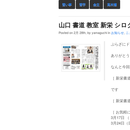
習い事
習字
金立
高木瀬
山口 書道 教室 新栄 シロ
Posted on 2月 28th, by yamaguchi in
お知らせ
,
ニ
ぷらざにド
ありがとう
なんと今回
［ 新栄書
です
［ 新栄書
［ お気軽
3月17日 （
3月24日（日