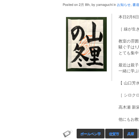
Posted on 2月 8th, by yamaguchi in
お知らせ
,
書
本日2月6
［ 線が生
教室の雰囲
騒ぐ子は1
とても集中
最近は親子
一緒に学ぶ
【 山口芳
［ シロクロ 
高木瀬 新栄
他にもお教
ボールペン字
佐賀市
兵庫