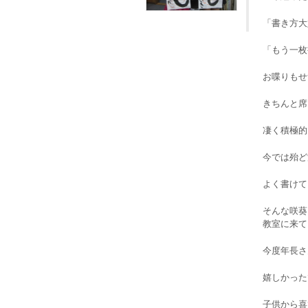
「書き方大
「もう一枚
お喋りもせ
きちんと席
凄く積極的
今では殆ど
よく書けて
そんな咲葵
教室に来て
今度年長さ
嬉しかった
子供から喜