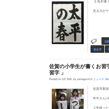
【 高木瀬 
見る力が十二
お
書き方
佐賀の小学生が書くお習
習字 」
Posted on 3月 30th, by yamaguchi in
ニュース
.
No
佐賀市新栄
年中さん(
２年経った