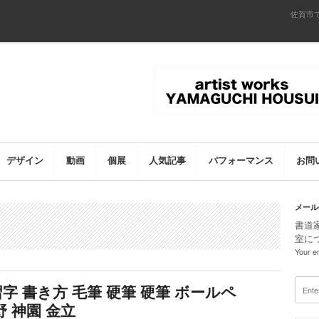
佐賀市
デザイン
動画
個展
人気記事
パフォーマンス
お問
メール
書道
室に
Your em
字 書き方 毛筆 硬筆 硬筆 ボールペ
野 神園 金立