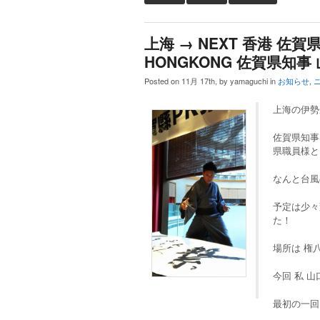
上海 → NEXT 香港 佐
HONGKONG 佐賀県知事
Posted on 11月 17th, by yamaguchi in
お知らせ
,
上海の伊勢
佐賀県知事
県職員様と
なんと台風
予定は少々
た！
場所は 権
今回 私 
最初の一回