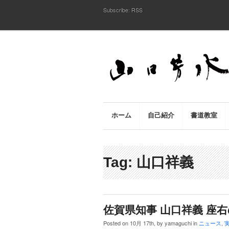
Subscribe:
RSS
ホーム
自己紹介
書道教室
Tag: 山口祥義
佐賀県知事 山口祥義 座右の
Posted on 10月 17th, by yamaguchi in
ニュース
,