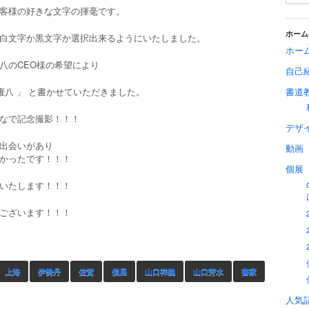
客様の好きな文字の揮毫です。
ホーム
白文字か黒文字か選択出来るようにいたしました。
ホー
八のCEO様の希望により
自己
 権八 」 と書かせていただきました。
書道
なで記念撮影！！！
デザ
出会いがあり
動画
かったです！！！
個展
いたします！！！
ございます！！！
上海
伊勢丹
佐賀
個展
山口祥義
山口芳水
書家
人気