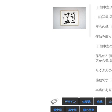
［ 知事室 
山口祥義 
座右の銘 ［
作品を飾って
［ 知事室
作品の左側
アから登場
たくさんの
感動です！
本当にあり
デザイン
佐賀県
作品
山
筆文字
美文字
蘭心竹生