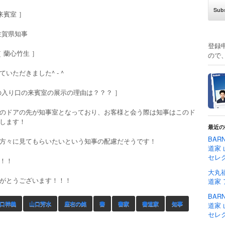
来賓室 ］
佐賀県知事
登録
 蘭心竹生 ］
ので
いただきました^ - ^
の入り口の来賓室の展示の理由は？？？ ］
のドアの先が知事室となっており、お客様と会う際は知事はこのド
します！
最近の
BAR
方々に見てもらいたいという知事の配慮だそうです！
道家 
セレ
！！
大丸福
がとうございます！！！
道家
BAR
口祥義
山口芳水
座右の銘
書
書家
書道家
知事
道家 
セレ