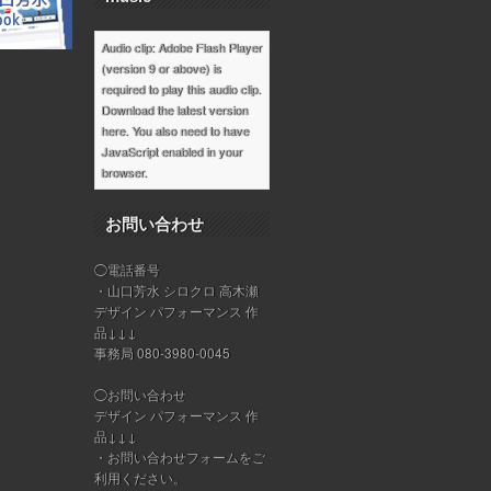
Audio clip: Adobe Flash Player
(version 9 or above) is
required to play this audio clip.
Download the latest version
here
. You also need to have
JavaScript enabled in your
browser.
お問い合わせ
◯電話番号
・山口芳水 シロクロ 高木瀬
デザイン パフォーマンス 作
品↓↓↓
事務局 080-3980-0045
◯お問い合わせ
デザイン パフォーマンス 作
品↓↓↓
・
お問い合わせフォーム
をご
利用ください。