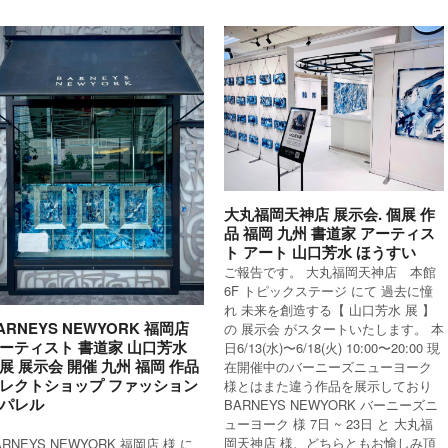
大丸福岡天神店 展示会. 個展 作
品 福岡 九州 書道家 アーティス
ト アート 山口芳水 ほうすい
ご報告です。 大丸福岡天神店 本館
6F トピックステージ にて 過去に憧
れ 未来を創造する【 山口芳水 展 】
ARNEYS NEWYORK 福岡店
の 展示会 がスタートいたします。 本
ーティスト 書道家 山口芳水
日6/13(水)〜6/18(火) 10:00〜20:00 現
展 展示会 開催 九州 福岡 作品
在開催中のバーニーズニューヨーク
レクトショップ ファッション
様とはまた違う作品を展示しており
パレル
BARNEYS NEWYORK バーニーズニ
ューヨーク 様 7日 ~ 23日 と 大丸福
岡天神店 様、どちらともお愉しみ頂
ARNEYS NEWYORK 福岡店 様 に