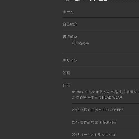
ホーム
自己紹介
書道教室
利用者の声
デザイン
動画
個展
delete C 中島ナオ 乳がん 作品 支援 書道家
水 華道家 松本光 N HEAD WEAR
2018 個展 山口芳水 LIFTCOFFEE
2017 書作品展 愛 和多屋別荘
2016 オーケストラ シロクロ