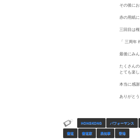
その後にお
赤の用紙に
三回目は権
「 三周年
最後にみん
たくさんの
とても楽し
本当に感謝
ありがとう
HONGKONG
パフォーマンス
書道
書道家
県知事
香港