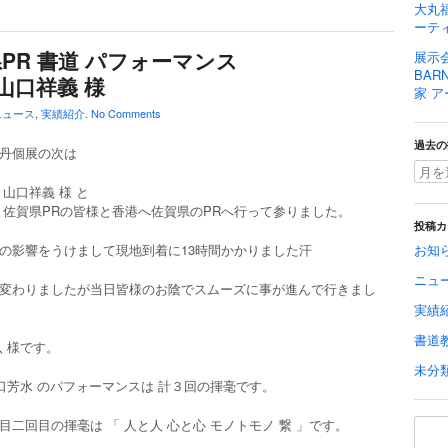
大丸福
ーティ
賀県PR 書道 パフォーマンス
展示
BAR
 山口祥義 様
家 ア
ニュース
,
実績紹介
.
No Comments
過去の
丹個展の次は
 山口祥義 様 と
 佐賀県PRの皆様と香港へ佐賀県のPRへ行って参りました。
投稿カ
の影響をうけまして現地到着に13時間かかりました汗
お知
ニュ
変わりましたが当日皆様のお陰でスムーズに事が進んで行きまし
実績
書道
八 様です。
未分
山口芳水 のパフォーマンスは 計３回の揮毫です。
目二回目の揮毫は 「 人と人 心と心 モノトモノ 繋 」です。