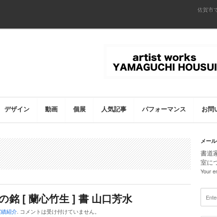
佐賀市
デザイン
動画
個展
人気記事
パフォーマンス
お問
メール
書道
室に
Your em
銘 [ 蘭心竹生 ] 書 山口芳水
実績紹介
.
コメントは受け付けていません。