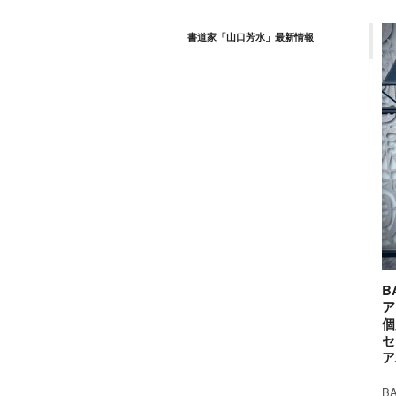
書道家「山口芳水」最新情報
B
ア
個
セ
ア
B