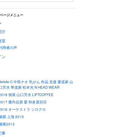
ページメニュー
ム
紹介
教室
利用者の声
イン
delete C 中島ナオ 乳がん 作品 支援 書道家 山
口芳水 華道家 松本光 N HEAD WEAR
2018 個展 山口芳水 LIFTCOFFEE
2017 書作品展 愛 和多屋別荘
2016 オーケストラ シロクロ
個展 上海 2015
個展2013
記事