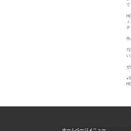
て
H
ィ
さ
作
7
い
ぜ
※
H
ホームページメニュー