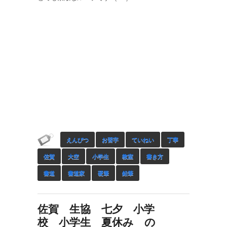
えんぴつ
お習字
ていねい
丁寧
佐賀
大空
小学生
教室
書き方
書道
書道家
硬筆
鉛筆
佐賀 生協 七夕 小学
校 小学生 夏休み の