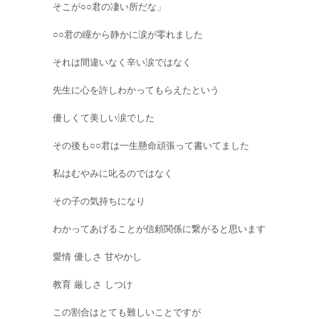
そこが○○君の凄い所だな」
○○君の瞳から静かに涙が零れました
それは間違いなく辛い涙ではなく
先生に心を許しわかってもらえたという
優しくて美しい涙でした
その後も○○君は一生懸命頑張って書いてました
私はむやみに叱るのではなく
その子の気持ちになり
わかってあげることが信頼関係に繋がると思います
愛情 優しさ 甘やかし
教育 厳しさ しつけ
この割合はとても難しいことですが