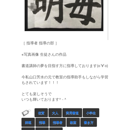
［ 指導者 指導の部 ］
※写真画像 生徒さんの作品
書道講師の夢を目指す方に指導しております(о´∀`о)
今私山口芳水の元で教室の指導助手もしながら学習
もされています！！！
とても楽しそうで
いつも輝いております^ - ^
佐賀
大人
実用書道
小学生
師範
指導
指導者
教室
書き方