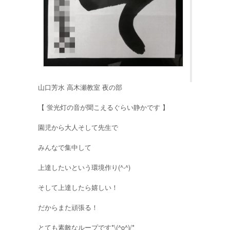
山口芳水 高木瀬教室 夜の部
【 蛍光灯の音が聞こえるぐらい静かです 】
園児から大人そして先生で
みんなで集中して
上達したいという環境作り(^-^)
そして上達したら嬉しい！
だからまた頑張る！
とても素敵なループです*\(^o^)/*