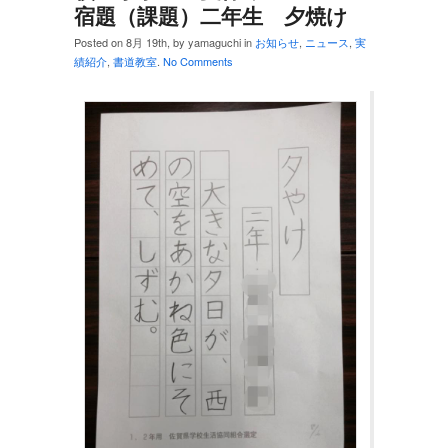
宿題（課題）二年生 夕焼け
Posted on 8月 19th, by yamaguchi in
お知らせ
,
ニュース
,
実
績紹介
,
書道教室
.
No Comments