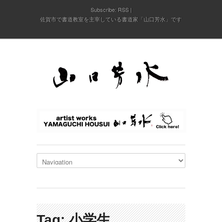
Subscribe:
RSS
佐賀市で書道教室を主宰している書道家「山口芳水」です
Tag: 小学生