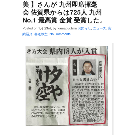
美 】さんが 九州即席揮毫
会 佐賀県からは725人 九州
No.1 最高賞 金賞 受賞した。
Posted on 1月 23rd, by yamaguchi in
お知らせ
,
ニュース
,
実
績紹介
,
書道教室
.
No Comments