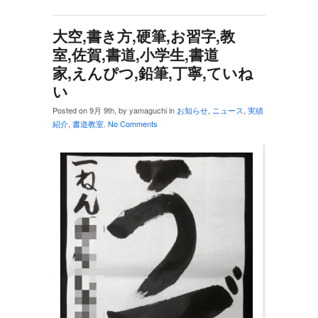
大空,書き方,硬筆,お習字,教
室,佐賀,書道,小学生,書道
家,えんぴつ,鉛筆,丁寧,ていね
い
Posted on 9月 9th, by yamaguchi in
お知らせ
,
ニュース
,
実績
紹介
,
書道教室
.
No Comments