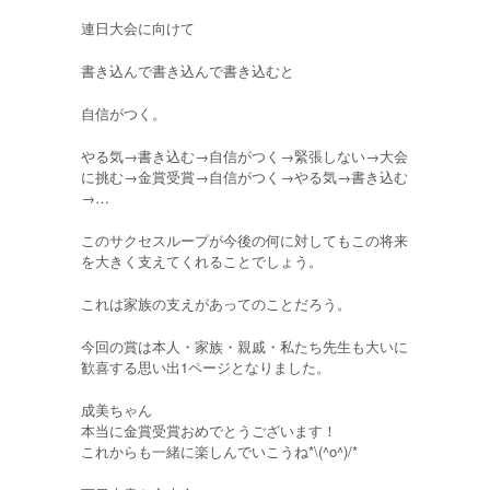
連日大会に向けて
書き込んで書き込んで書き込むと
自信がつく。
やる気→書き込む→自信がつく→緊張しない→大会
に挑む→金賞受賞→自信がつく→やる気→書き込む
→…
このサクセスループが今後の何に対してもこの将来
を大きく支えてくれることでしょう。
これは家族の支えがあってのことだろう。
今回の賞は本人・家族・親戚・私たち先生も大いに
歓喜する思い出1ページとなりました。
成美ちゃん
本当に金賞受賞おめでとうございます！
これからも一緒に楽しんでいこうね*\(^o^)/*