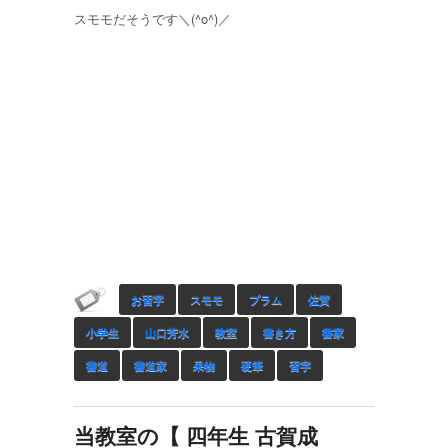
スモモだそうです＼(^o^)／
お習字
スモモ
プラム
佐賀
小学生
山口芳水
教室
書き方
書家
書道
書道家
果物
硬筆
習字
当教室の【 四年生 古賀成