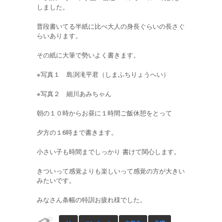
しました。
普段書いてる半紙に比べ大人の身長ぐらいの長さぐ
らいあります。
その紙に大筆で勢いよく書きます。
※写真１ 島渕滝平君（しまふちりょうへい）
※写真２ 細川あみちゃん
朝の１０時からお昼に１時間ご飯休憩をとって
夕方の１6時まで書きます。
小さい子も時間までしっかり 書けて関心します。
きついって感覚よりも楽しいって感覚の方が大きい
みたいです。
みなさん条幅の特訓お疲れ様でした。