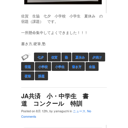
佐賀 生協 七夕 小学校 小学生 夏休み の
宿題（課題） です。
一所懸命集中してよくできました！！！
書き方,硬筆,塾
七夕
佐賀
塾
夏休み
夕焼け
宿題
小学校
小学生
書き方
生協
硬筆
課題
JA共済 小・中学生 書
道 コンクール 特訓
Posted on 8月 12th, by yamaguchi in
ニュース
.
No
Comments