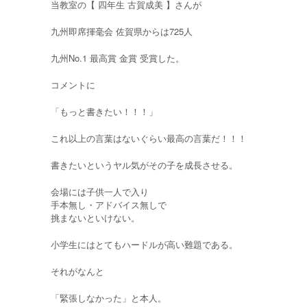
当教室の【 四年生 古賀成美 】さんが
九州即席揮毫会 佐賀県からは725人
九州No.1 最高賞 金賞 受賞した。
コメントに
「もっと書きたい！！！」
これ以上の言葉はないぐらい最高の言葉だ！！！
書きたいというヤル気がその子を成長させる。
会場には子供一人で入り
手本無し・アドバイス無しで
挑まないといけない。
小学生にはとてもハードルが高い難題である。
それがなんと
「緊張しなかった」と本人。