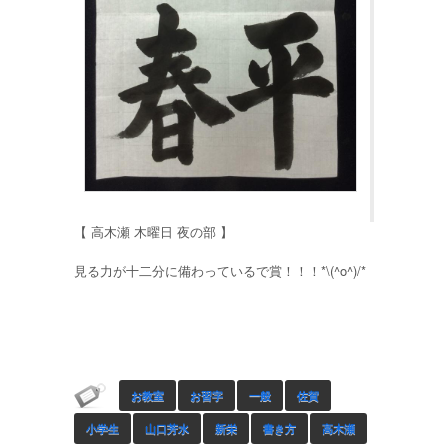
【 高木瀬 木曜日 夜の部 】
見る力が十二分に備わっているで賞！！！*\(^o^)/*
お教室
お習字
一般
佐賀
小学生
山口芳水
新栄
書き方
高木瀬