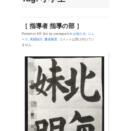
［ 指導者 指導の部 ］
Posted on 9月 3rd, by yamaguchi in
お知らせ
,
ニュ
ース
,
実績紹介
,
書道教室
.
コメントは受け付けてい
ません。