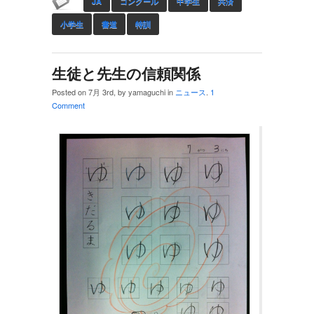
JA
コンクール
中学生
共済
小学生
書道
特訓
生徒と先生の信頼関係
Posted on 7月 3rd, by yamaguchi in
ニュース
.
1
Comment