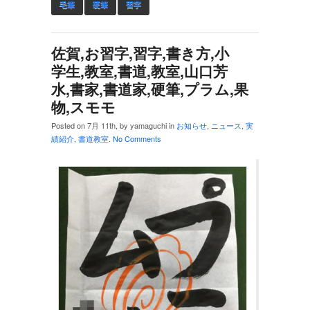
毛筆
硬筆
習字
佐賀,お習字,習字,書き方,小
学生,教室,書道,教室,山口芳
水,書家,書道家,硬筆,プラム,果
物,スモモ
Posted on 7月 11th, by yamaguchi in
お知らせ
,
ニュース
,
実
績紹介
,
書道教室
.
No Comments