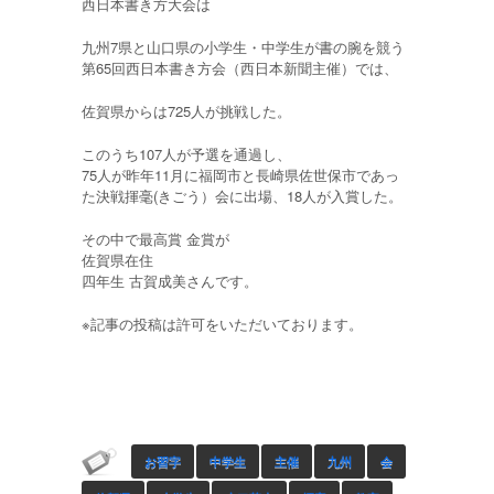
西日本書き方大会は
九州7県と山口県の小学生・中学生が書の腕を競う
第65回西日本書き方会（西日本新聞主催）では、
佐賀県からは725人が挑戦した。
このうち107人が予選を通過し、
75人が昨年11月に福岡市と長崎県佐世保市であっ
た決戦揮毫(きごう）会に出場、18人が入賞した。
その中で最高賞 金賞が
佐賀県在住
四年生 古賀成美さんです。
※記事の投稿は許可をいただいております。
お習字
中学生
主催
九州
会