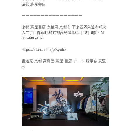
京都 蔦屋書店
ーーーーーーーーーーーーーーーー
京都 蔦屋書店 京都府 京都市 下京区四条通寺町東
入二丁目御旅町35京都高島屋S.C.［T8］5階・6F
075-606-4525
https://store.tsite.jp/kyoto/
書道家 京都 高島屋 蔦屋 書店 アート 展示会 展覧
会