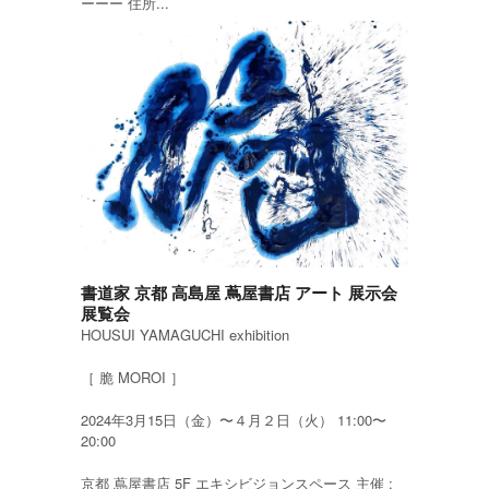
ーーー 住所...
書道家 京都 高島屋 蔦屋書店 アート 展示会
展覧会
HOUSUI YAMAGUCHI exhibition
［ 脆 MOROI ］
2024年3月15日（金）〜４月２日（火） 11:00〜
20:00
京都 蔦屋書店 5F エキシビジョンスペース 主催 :