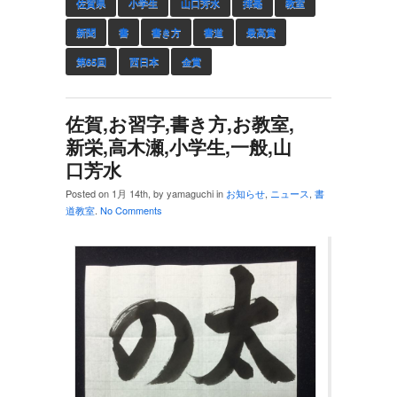
佐賀県
小学生
山口芳水
揮毫
教室
新聞
書
書き方
書道
最高賞
第65回
西日本
金賞
佐賀,お習字,書き方,お教室,
新栄,高木瀬,小学生,一般,山
口芳水
Posted on 1月 14th, by yamaguchi in
お知らせ
,
ニュース
,
書
道教室
.
No Comments