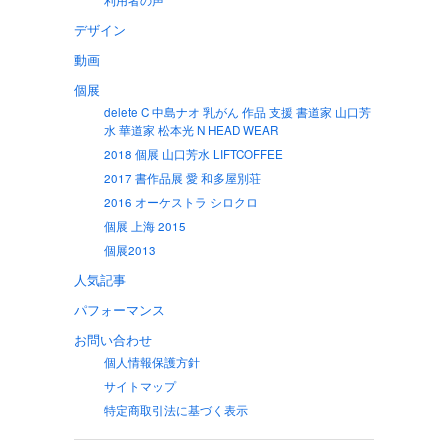
利用者の声
デザイン
動画
個展
delete C 中島ナオ 乳がん 作品 支援 書道家 山口芳
水 華道家 松本光 N HEAD WEAR
2018 個展 山口芳水 LIFTCOFFEE
2017 書作品展 愛 和多屋別荘
2016 オーケストラ シロクロ
個展 上海 2015
個展2013
人気記事
パフォーマンス
お問い合わせ
個人情報保護方針
サイトマップ
特定商取引法に基づく表示