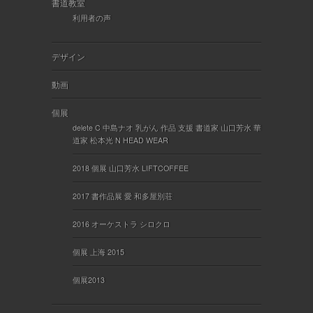
書道教室
利用者の声
デザイン
動画
個展
delete C 中島ナオ 乳がん 作品 支援 書道家 山口芳水 華
道家 松本光 N HEAD WEAR
2018 個展 山口芳水 LIFTCOFFEE
2017 書作品展 愛 和多屋別荘
2016 オーケストラ シロクロ
個展 上海 2015
個展2013