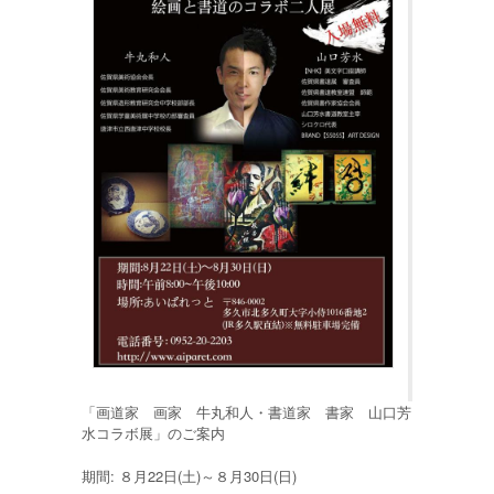
「画道家 画家 牛丸和人・書道家 書家 山口芳
水コラボ展」のご案内
期間: ８月22日(土)～８月30日(日)