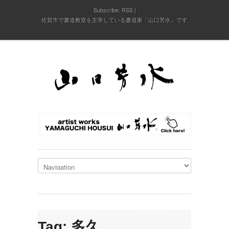
Subscribe:
RSS
佐賀市で書道教室を主宰している書道家「山口芳水」です
Tag: 多久