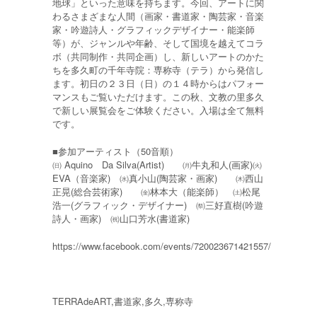
地球」といった意味を持ちます。今回、アートに関
わるさまざまな人間（画家・書道家・陶芸家・音楽
家・吟遊詩人・グラフィックデザイナー・能楽師
等）が、ジャンルや年齢、そして国境を越えてコラ
ボ（共同制作・共同企画）し、新しいアートのかた
ちを多久町の千年寺院：専称寺（テラ）から発信し
ます。初日の２３日（日）の１４時からはパフォー
マンスもご覧いただけます。この秋、文教の里多久
で新しい展覧会をご体験ください。入場は全て無料
です。
■参加アーティスト（50音順）
㈰ Aquino Da Silva(Artist) ㈪牛丸和人(画家)㈫
EVA（音楽家) ㈬真小山(陶芸家・画家) ㈭西山
正晃(総合芸術家) ㈮林本大（能楽師） ㈯松尾
浩一(グラフィック・デザイナー) ㉀三好直樹(吟遊
詩人・画家) ㈷山口芳水(書道家)
https://www.facebook.com/events/720023671421557/
TERRAdeART,書道家,多久,専称寺