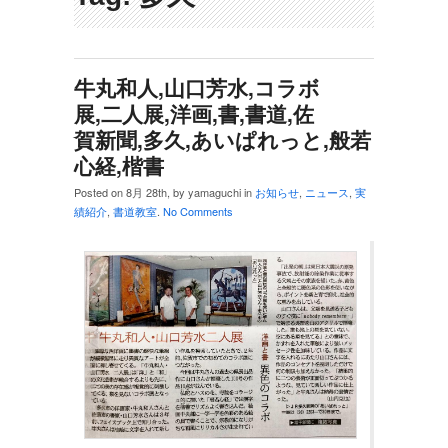
牛丸和人,山口芳水,コラボ
展,二人展,洋画,書,書道,佐
賀新聞,多久,あいぱれっと,般若
心経,楷書
Posted on 8月 28th, by yamaguchi in
お知らせ
,
ニュース
,
実
績紹介
,
書道教室
.
No Comments