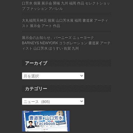
口芳水 個展 展示会 開催 九州 福岡 作品 セレクトショッ
プ ファッション アパレル
大丸福岡天神店 個展 山口芳水展 福岡 書道家 アーティ
スト 展示会 アート 作品
展示会のお知らせ。バーニーズ ニューヨーク
BARNEYS NEWYORK コラボレーション 書道家 アーテ
ィスト 山口芳水 ほうすい 佐賀 九州
アーカイブ
カテゴリー