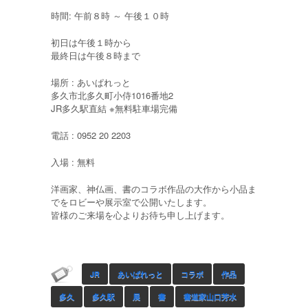
時間: 午前８時 ～ 午後１０時
初日は午後１時から
最終日は午後８時まで
場所 : あいぱれっと
多久市北多久町小侍1016番地2
JR多久駅直結 ※無料駐車場完備
電話 : 0952 20 2203
入場 : 無料
洋画家、神仏画、書のコラボ作品の大作から小品ま
でをロビーや展示室で公開いたします。
皆様のご来場を心よりお待ち申し上げます。
JR
あいぱれっと
コラボ
作品
多久
多久駅
展
書
書道家山口芳水