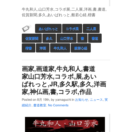
牛丸和人,山口芳水,コラボ展,二人展,洋画,書,書道,
佐賀新聞,多久,あいぱれっと,般若心経,楷書
あいぱれっと
コラボ展
二人展
佐賀新聞
多久
山口芳水
書
書道
楷書
洋画
牛丸和人
般若心経
画家,画道家,牛丸和人,書道
家山口芳水,コラボ,展,あい
ぱれっと,JR,多久駅,多久,洋画
家,神仏画,書,コラボ,作品
Posted on 8月 19th, by yamaguchi in
お知らせ
,
ニュース
,
実
績紹介
,
書道教室
.
No Comments