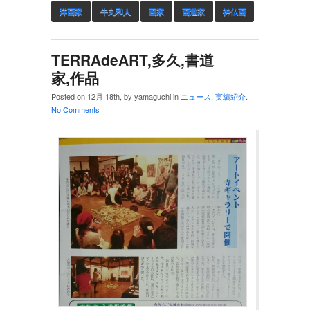
洋画家
牛丸和人
画家
画道家
神仏画
TERRAdeART,多久,書道
家,作品
Posted on 12月 18th, by yamaguchi in
ニュース
,
実績紹介
.
No Comments