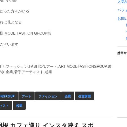
人気
パフ
だった方々がいる
お問
れば花となる
 MODE FASHION GROUP様
ございます
携帯サ
,ファッション,FASHION,アート,ART,MODEFASHIONGROUP,書
芳水,企業,若手アーティスト,起業
ONGROUP
アート
ファッション
企業
佐賀新聞
ィスト
起業
聞 白い羽根 カフェ巡り インスタ映え スポ