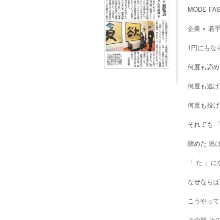
MODE FA
企業 × 若
1円にもな
何度も諦め
何度も逃げ
何度も投げ
それでも 
諦めた 逃
「 た 」
なぜならば
こうやって
その節 そ