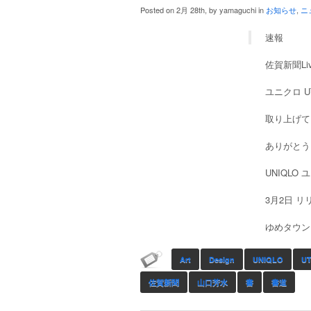
Posted on 2月 28th, by yamaguchi in
お知らせ
,
ニ
速報
佐賀新聞Li
ユニクロ U
取り上げて
ありがとう
UNIQLO
3月2日 リ
ゆめタウンに
Art
Design
UNIQLO
U
佐賀新聞
山口芳水
書
書道