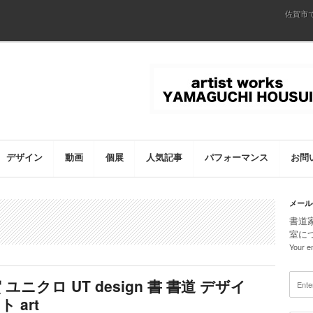
佐賀市
デザイン
動画
個展
人気記事
パフォーマンス
お問
メール
書道
室に
Your em
ニクロ UT design 書 書道 デザイ
 art