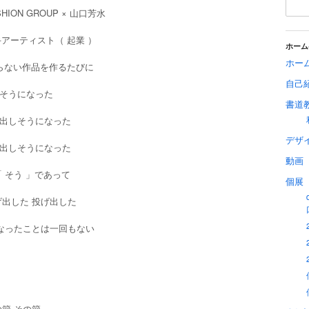
SHION GROUP × 山口芳水
手アーティスト（ 起業 ）
ホーム
ホー
らない作品を作るたびに
自己
そうになった
書道
出しそうになった
デザ
出しそうになった
動画
「 そう 」であって
個展
げ出した 投げ出した
になったことは一回もない
の節 その節