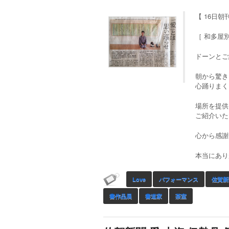
【 16日朝
［ 和多屋別
ドーンとご
朝から驚き
心踊りまく
場所を提供
ご紹介いた
心から感謝
本当にありが
Love
パフォーマンス
佐賀新
書作品展
書道家
茶室