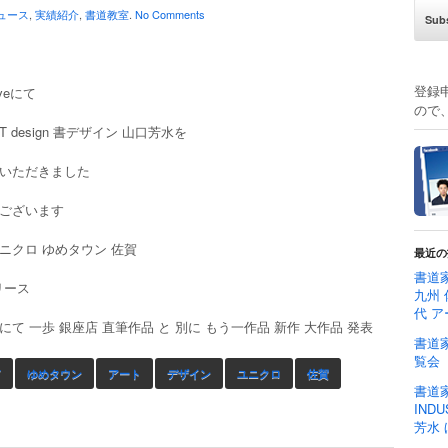
ュース
,
実績紹介
,
書道教室
.
No Comments
登録
veにて
ので
T design 書デザイン 山口芳水を
いただきました
ございます
 ユニクロ ゆめタウン 佐賀
最近の
書道家
リース
九州 
代 ア
て 一歩 銀座店 直筆作品 と 別に もう一作品 新作 大作品 発表
書道家
覧会
T
ゆめタウン
アート
デザイン
ユニクロ
佐賀
書道家
IND
芳水 