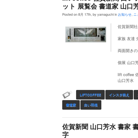
ット 展覧会 書道家 山口
Posted on 8月 17th, by yamaguchi in
お知らせ
,
ニ
佐賀新聞社
家族 友達
両面開きの
個展 山口
lift c
山口芳水
LIFTCOFFEE
インスタ映え
書道家
白い羽根
佐賀新聞 山口芳水 書家 
字