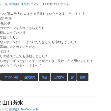
ュース
,
実績紹介
,
未分類
.
コメントは受け付けていません。
ーンと過去最大の大きさで掲載していただきました！！！ 】
新聞 朝刊
特集記事
のデザインを入れてもらえたり
横になっていたり
で囲ったりと
なデザインに仕上げていただきとても感動しました！
素敵にまとめていただき
ポロリ。
りの構成にとても感動しました！
らめずにずっとずっとずっと続けてきて良かったと思いました！
がとうございます！！！^ - ^
デザイン書
佐賀新聞
作品
山口芳水
書
書家
愛 山口芳水
ュース
,
実績紹介
.
No Comments