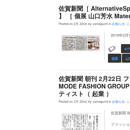
佐賀新聞［ AlternativeSpa
】 ［ 個展 山口芳水 Materi
Posted on 2月 22nd, by yamaguchi in
お知らせ
,
ニ
2019年
417
個展
山
佐賀新聞 朝刊 2月22日 フ
MODE FASHION GRO
ティスト（ 起業 ）
Posted on 2月 22nd, by yamaguchi in
お知らせ
,
ニ
佐賀新聞 朝
ファッション 