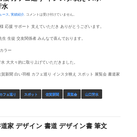
芳水
ュース
,
実績紹介
.
コメントは受け付けていません。
様 応援 サポート 支えていただき ありがとうございます。
 先生 生徒 交友関係者 みんなで喜んでおります。
カラー
芳水 大大々的に取り上げていただきました。
offee 佐賀新聞 白い羽根 カフェ巡り インスタ映え スポット 展覧会 書道家
カフェ巡り
スポット
佐賀新聞
展覧会
山口芳水
書道家 デザイン 書道 デザイン書 筆文