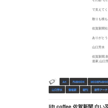
で支えてく
散りも積も
佐賀新聞社様
ありがとう
山口芳水
佐賀新聞,朝刊
道家,山口
Art
FASHION
MODEFASHI
山口芳水
書道家
朝刊
若手アーテ
lift coffee 佐賀新