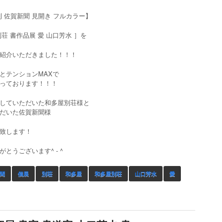
刊 佐賀新聞 見開き フルカラー】
荘 書作品展 愛 山口芳水 ］を
紹介いただきました！！！
とテンションMAXで
っております！！！
していただいた和多屋別荘様と
だいた佐賀新聞様
致します！
とうございます^ - ^
聞
個展
別荘
和多屋
和多屋別荘
山口芳水
愛