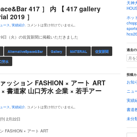
天神
ce&Bar 417 ］ 内 【 417 gallery
HOU
al 2019 ］
ホット
cho
ュース
,
実績紹介
.
コメントは受け付けていません。
spo
hcs20
2月19日（火）の佐賀新聞に掲載いただきました
過去の
AlternativeSpace&Bar
Gallery
MATERIAL
佐賀新聞
口芳水
投稿カ
ァッション FASHION × アート ART
お知
UP × 書道家 山口芳水 企業 × 若手アー
ニュ
実績
ュース
,
実績紹介
.
コメントは受け付けていません。
書道
未分
刊 2月22日
FASHION × アート ART