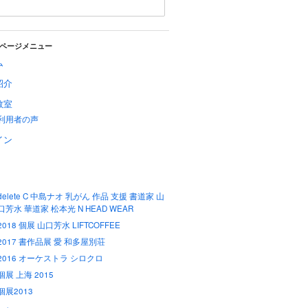
ページメニュー
ム
紹介
教室
利用者の声
イン
delete C 中島ナオ 乳がん 作品 支援 書道家 山
口芳水 華道家 松本光 N HEAD WEAR
2018 個展 山口芳水 LIFTCOFFEE
2017 書作品展 愛 和多屋別荘
2016 オーケストラ シロクロ
個展 上海 2015
個展2013