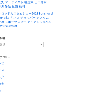
大丸 アーティスト 書道家 山口芳水
SUI 作品 販売 福岡
ロッドカスタムショー2023 ironshovel
pper bike ギネス チョッパー カスタム
rtstar スポーツスター アイアンショベル
23 hrcs2023
投稿
テゴリー
らせ
ース
紹介
教室
類