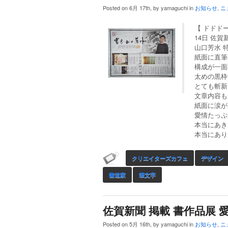
Posted on 6月 17th, by yamaguchi in
お知らせ
,
ニ
【 ドドド
14日 佐賀
山口芳水 
紙面に直筆
構成が一面
太めの黒枠
とても斬新
文章内容も
紙面に涙が
愛情たっぷ
本当にあき
本当にあり
クリエイターズカフェ
デザイン
書道家
筆文字
佐賀新聞 掲載 書作品展 
Posted on 5月 16th, by yamaguchi in
お知らせ
,
ニ