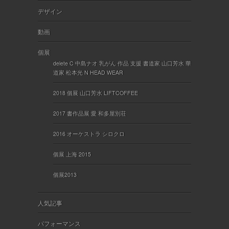
デザイン
動画
個展
delete C 中島ナオ 乳がん 作品 支援 書道家 山口芳水 華
道家 松本光 N HEAD WEAR
2018 個展 山口芳水 LIFTCOFFEE
2017 書作品展 愛 和多屋別荘
2016 オーケストラ シロクロ
個展 上海 2015
個展2013
人気記事
パフォーマンス