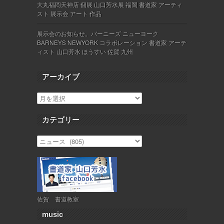
大丸福岡天神店 個展 山口芳水展 福岡 書道家 アーティ
スト 展示会 アート 作品
展示会のお知らせ。バーニーズ ニューヨーク
BARNEYS NEWYORK コラボレーション 書道家 アーテ
ィスト 山口芳水 ほうすい 佐賀 九州
アーカイブ
カテゴリー
佐賀 書道教室
music