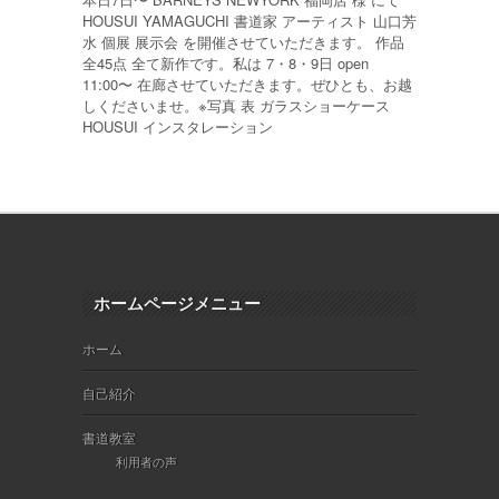
HOUSUI YAMAGUCHI 書道家 アーティスト 山口芳
水 個展 展示会 を開催させていただきます。 作品
全45点 全て新作です。私は 7・8・9日 open
11:00〜 在廊させていただきます。ぜひとも、お越
しくださいませ。※写真 表 ガラスショーケース
HOUSUI インスタレーション
ホームページメニュー
ホーム
自己紹介
書道教室
利用者の声