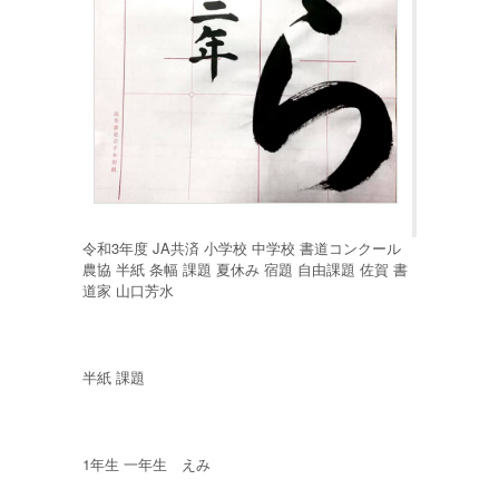
令和3年度 JA共済 小学校 中学校 書道コンクール
農協 半紙 条幅 課題 夏休み 宿題 自由課題 佐賀 書
道家 山口芳水
半紙 課題
1年生 一年生 えみ