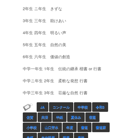
2年生 ニ年生 きずな
3年生 三年生 助けあい
4年生 四年生 明るい声
5年生 五年生 自然の美
6年生 六年生 価値の創造
中学一年生 1年生 伝統の継承 楷書 or 行書
中学ニ年生 2年生 柔軟な発想 行書
中学三年生 3年生 荘厳な自然 行書
JA
コンクール
中学校
令和3
佐賀
共済
半紙
夏休み
宿題
小学校
山口芳水
年度
書道
書道家
条幅
自由課題
課題
農協