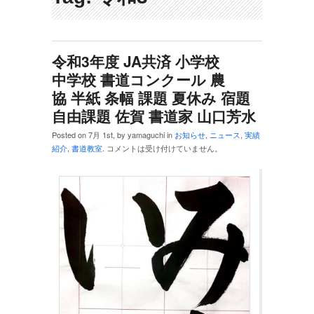
令和3年度 JA共済 小学校
中学校 書道コンクール 農
協 半紙 条幅 課題 夏休み 宿題
自由課題 佐賀 書道家 山口芳水
Posted on 7月 1st, by yamaguchi in
お知らせ
,
ニュース
,
実績
紹介
,
書道教室
.
コメントは受け付けていません。