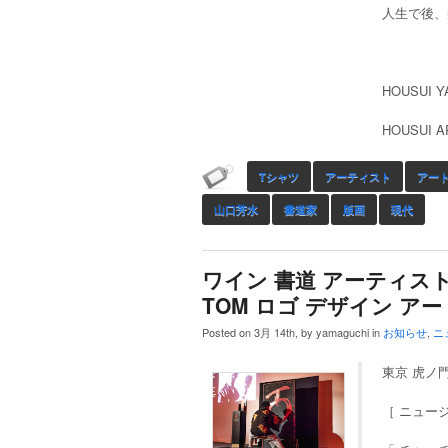
人生で後、
HOUSUI 
HOUSUI A
Tシャツ
アーティスト
アー
山口芳水
書道家
版画
現代
ワイン 書道 アーティスト 
TOM ロゴ デザイン アー
Posted on 3月 14th, by yamaguchi in
お知らせ
,
ニ
東京 虎ノ
［ ニュー