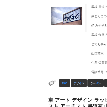
看板 書道 
麹とんこつ
@ みやき
看板 食器
とても喜ん
山口芳水
住所 佐賀県
電話番号 094
TAO
デザイン
ラーメン
車 アート デザイン ラッ
スト アーチスト 書道家 