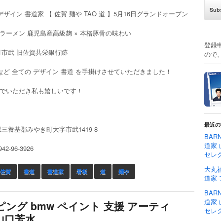
デザイン 書道家 【 佐賀 麺や TAO 道 】5月16日グランドオープン
ラーメン 鹿児島産高級麹 × 本格豚骨の味わい
登録
町市武 旧佐賀共栄銀行跡
ので
 など 全ての デザイン 書道 を手掛けさせていただきました！
でいただき私も嬉しいです！
最近の
三養基郡みやき町大字市武1419-8
BAR
道家 
2-96-3926
セレ
大丸福
佐賀
書道
書道家
看板
道
麺や
道家
BAR
道家 
ピング bmw ペイント 支援 アーティ
セレ
山口芳水