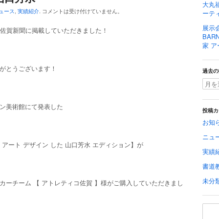
大丸福
ュース
,
実績紹介
.
コメントは受け付けていません。
ーティ
展示
、佐賀新聞に掲載していただきました！
BAR
家 ア
がとうございます！
過去の
ン美術館にて発表した
投稿カ
お知
ニュ
に アート デザイン した 山口芳水 エディション】が
実績
書道
未分
カーチーム 【 アトレティコ佐賀 】様がご購入していただきまし