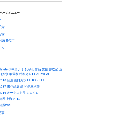
ページメニュー
ム
紹介
教室
利用者の声
イン
delete C 中島ナオ 乳がん 作品 支援 書道家 山
口芳水 華道家 松本光 N HEAD WEAR
2018 個展 山口芳水 LIFTCOFFEE
2017 書作品展 愛 和多屋別荘
2016 オーケストラ シロクロ
個展 上海 2015
個展2013
記事