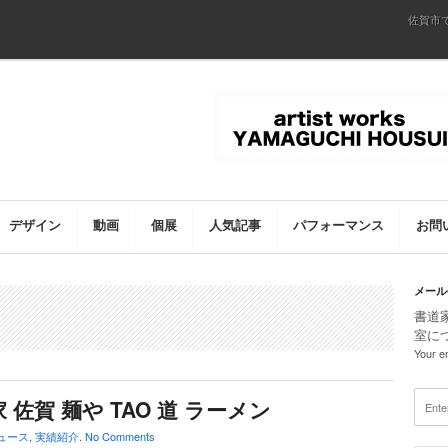
佐賀市
デザイン
動画
個展
人気記事
パフォーマンス
お問
メール
書道
室に
Your em
 佐賀 麺や TAO 道 ラーメン
ュース
,
実績紹介
.
No Comments