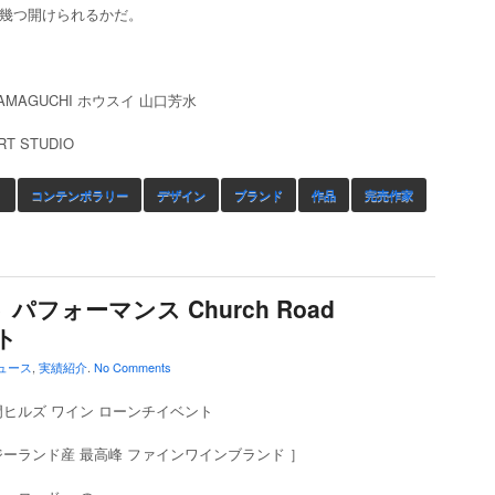
幾つ開けられるかだ。
YAMAGUCHI ホウスイ 山口芳水
RT STUDIO
ト
コンテンポラリー
デザイン
ブランド
作品
完売作家
パフォーマンス Church Road
ト
ュース
,
実績紹介
.
No Comments
門ヒルズ ワイン ローンチイベント
ジーランド産 最高峰 ファインワインブランド ］