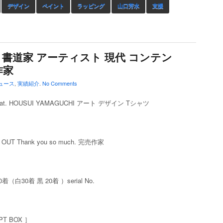
デザイン
ペイント
ラッピング
山口芳水
支援
 書道家 アーティスト 現代 コンテン
作家
ュース
,
実績紹介
.
No Comments
feat. HOUSUI YAMAGUCHI アート デザイン Tシャツ
OUT Thank you so much. 完売作家
50着（白30着 黒 20着 ）serial No.
PT BOX ］