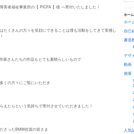
障害者福祉事業所の【 PICFA 】様 へ寄付いたしました！
ホーム
ホー
はたくさんの方々を笑顔にできることは僕も活動をしてきて実感し
自己
！
書道
デザ
様の作家さんたちの作品もとても素晴らしいもので
動画
個展
多くの方々にご覧にいただき
らえたらという気持ちで寄付させていただきました！
ださったBMW佐賀の皆さま
人気