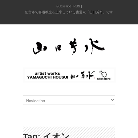
Subscribe:
RSS
佐賀市で書道教室を主宰している書道家「山口芳水」です
Tag: イオン