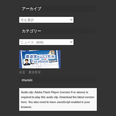
アーカイブ
カテゴリー
佐賀 書道教室
music
Audio clip: Adobe Flash Player (version 9 or above) is
required to play this audio clip. Download the latest version
here
. You also need to have JavaScript enabled in your
browser.