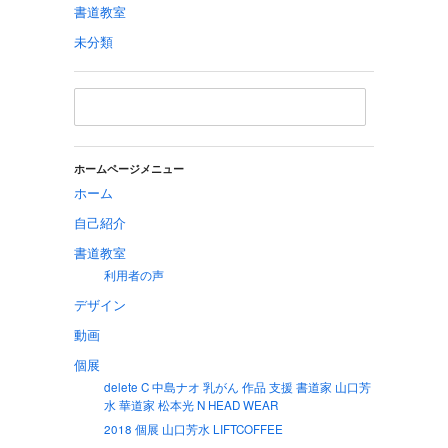
書道教室
未分類
ホームページメニュー
ホーム
自己紹介
書道教室
利用者の声
デザイン
動画
個展
delete C 中島ナオ 乳がん 作品 支援 書道家 山口芳
水 華道家 松本光 N HEAD WEAR
2018 個展 山口芳水 LIFTCOFFEE