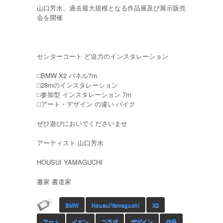
山口芳水、過去最大規模となる作品展及び展示販売
会を開催
センターコート ど迫力のインスタレーション
⬜︎BMW X2 パネル7m
⬜︎28mのインスタレーション
⬜︎参加型 インスタレーション 7m
⬜︎アート・デザイン の違い バイク
ぜひ遊びにおいでくださいませ
アーティスト 山口芳水
HOUSUI YAMAGUCHI
書家 書道家
BMW
HousuiYamaguchi
X2
アート
イオン
コラボ
デザイン
作品