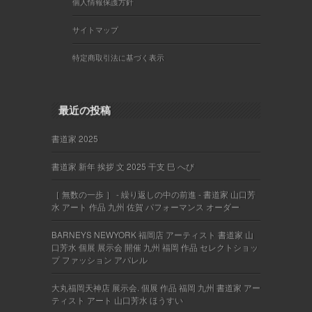
個人情報保護方針
サイトマップ
特定商取引法に基づく表示
最近の投稿
書道家 2025
書道家 新年 挨拶 文 2025 干支 巳 へび
［ 無数の一歩 ］ - 繰り返しの中の前進 - 書道家 山口芳
水 アート 作品 九州 佐賀 パフォーマンス オーダー
BARNEYS NEWYORK 福岡店 アーティスト 書道家 山
口芳水 個展 展示会 開催 九州 福岡 作品 セレクトショッ
プ ファッション アパレル
大丸福岡天神店 展示会. 個展 作品 福岡 九州 書道家 アー
ティスト アート 山口芳水 ほうすい