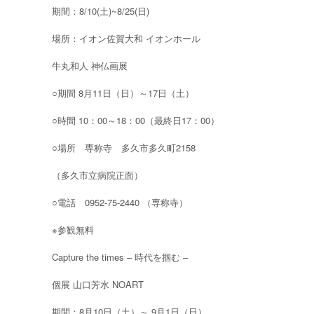
期間：8/10(土)~8/25(日)
場所：イオン佐賀大和 イオンホール
牛丸和人 神仏画展
○期間 8月11日（日）～17日（土）
○時間 10：00～18：00（最終日17：00）
○場所 専称寺 多久市多久町2158
（多久市立病院正面）
○電話 0952-75-2440 （専称寺）
※参観無料
Capture the times – 時代を掴む –
個展 山口芳水 NOART
期間：8月10日（土）～ 9月1日（日）