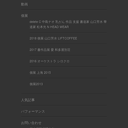
動画
個展
delete C 中島ナオ 乳がん 作品 支援 書道家 山口芳水 華
道家 松本光 N HEAD WEAR
2018 個展 山口芳水 LIFTCOFFEE
2017 書作品展 愛 和多屋別荘
2016 オーケストラ シロクロ
個展 上海 2015
個展2013
人気記事
パフォーマンス
お問い合わせ