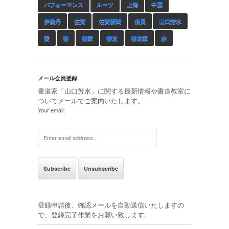
パフォーマンス
ルーツ
上海
中国
伊勢丹
佐賀
佐賀新聞
個展
山口芳水
愛
書
書家
書道
書道家
赤
メール会員登録
書道家「山口芳水」に関する最新情報や書道教室に
ついてメールでご案内いたします。
Your email:
登録申請後、確認メールを自動送信いたしますの
で、登録完了作業をお願い致します。