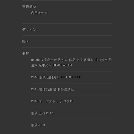
書道教室
利用者の声
デザイン
動画
個展
delete C 中島ナオ 乳がん 作品 支援 書道家 山口芳水 華
道家 松本光 N HEAD WEAR
2018 個展 山口芳水 LIFTCOFFEE
2017 書作品展 愛 和多屋別荘
2016 オーケストラ シロクロ
個展 上海 2015
個展2013