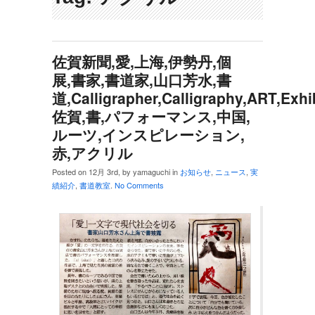
佐賀新聞,愛,上海,伊勢丹,個
展,書家,書道家,山口芳水,書
道,Calligrapher,Calligraphy,ART,Exhib
佐賀,書,パフォーマンス,中国,
ルーツ,インスピレーション,
赤,アクリル
Posted on 12月 3rd, by yamaguchi in
お知らせ
,
ニュース
,
実
績紹介
,
書道教室
.
No Comments