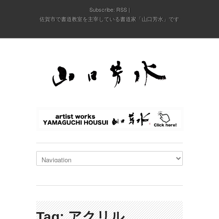
Subscribe:
RSS
佐賀市で書道教室を主宰している書道家「山口芳水」です
Tag: アクリル