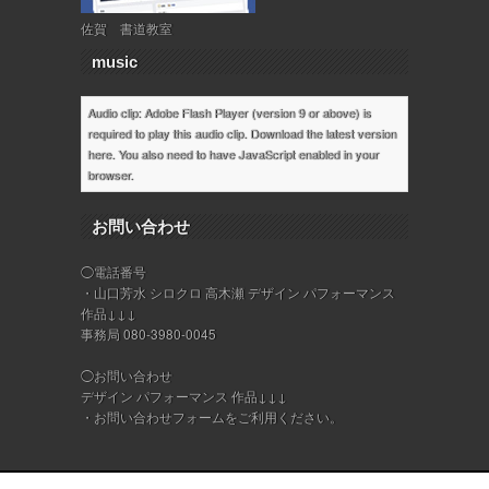
佐賀 書道教室
music
Audio clip: Adobe Flash Player (version 9 or above) is
required to play this audio clip. Download the latest version
here
. You also need to have JavaScript enabled in your
browser.
お問い合わせ
◯電話番号
・山口芳水 シロクロ 高木瀬 デザイン パフォーマンス
作品↓↓↓
事務局 080-3980-0045
◯お問い合わせ
デザイン パフォーマンス 作品↓↓↓
・
お問い合わせフォーム
をご利用ください。