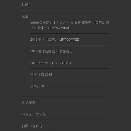
動画
個展
delete C 中島ナオ 乳がん 作品 支援 書道家 山口芳水 華
道家 松本光 N HEAD WEAR
2018 個展 山口芳水 LIFTCOFFEE
2017 書作品展 愛 和多屋別荘
2016 オーケストラ シロクロ
個展 上海 2015
個展2013
人気記事
パフォーマンス
お問い合わせ