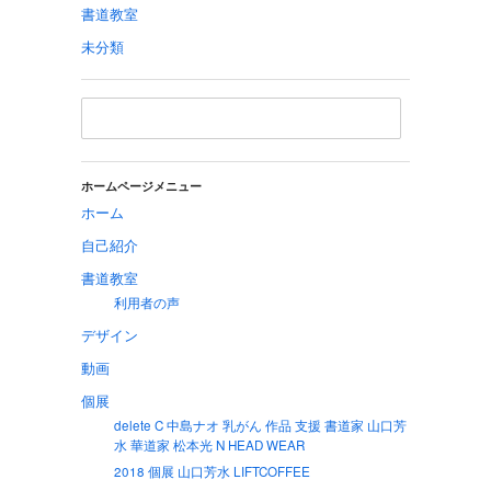
書道教室
未分類
ホームページメニュー
ホーム
自己紹介
書道教室
利用者の声
デザイン
動画
個展
delete C 中島ナオ 乳がん 作品 支援 書道家 山口芳
水 華道家 松本光 N HEAD WEAR
2018 個展 山口芳水 LIFTCOFFEE