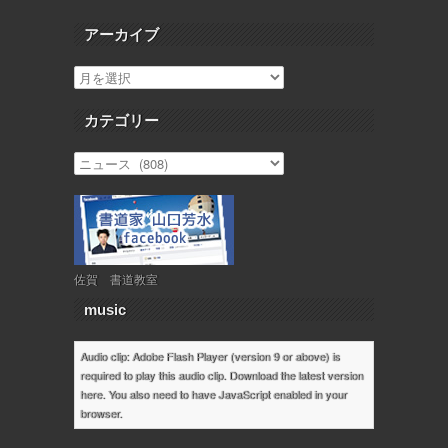
アーカイブ
カテゴリー
佐賀 書道教室
music
Audio clip: Adobe Flash Player (version 9 or above) is
required to play this audio clip. Download the latest version
here
. You also need to have JavaScript enabled in your
browser.