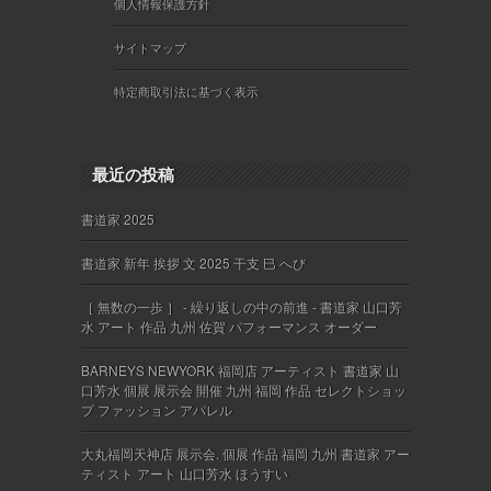
個人情報保護方針
サイトマップ
特定商取引法に基づく表示
最近の投稿
書道家 2025
書道家 新年 挨拶 文 2025 干支 巳 へび
［ 無数の一歩 ］ - 繰り返しの中の前進 - 書道家 山口芳
水 アート 作品 九州 佐賀 パフォーマンス オーダー
BARNEYS NEWYORK 福岡店 アーティスト 書道家 山
口芳水 個展 展示会 開催 九州 福岡 作品 セレクトショッ
プ ファッション アパレル
大丸福岡天神店 展示会. 個展 作品 福岡 九州 書道家 アー
ティスト アート 山口芳水 ほうすい