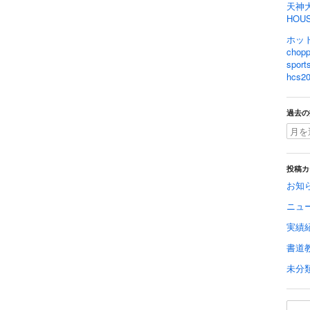
天神
HOU
ホット
cho
spo
hcs20
過去の
投稿カ
お知
ニュ
実績
書道
未分