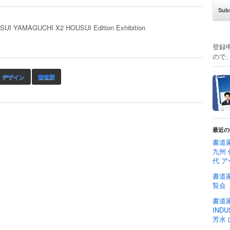
AMAGUCHI X2 HOUSUI Edition Exhibition
登録
ので
デザイン
書道家
最近の
書道家
九州 
代 ア
書道家
覧会
書道家
IND
芳水 