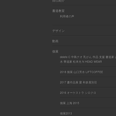
自己紹介
書道教室
利用者の声
デザイン
動画
個展
delete C 中島ナオ 乳がん 作品 支援 書道家
水 華道家 松本光 N HEAD WEAR
2018 個展 山口芳水 LIFTCOFFEE
2017 書作品展 愛 和多屋別荘
2016 オーケストラ シロクロ
個展 上海 2015
個展2013