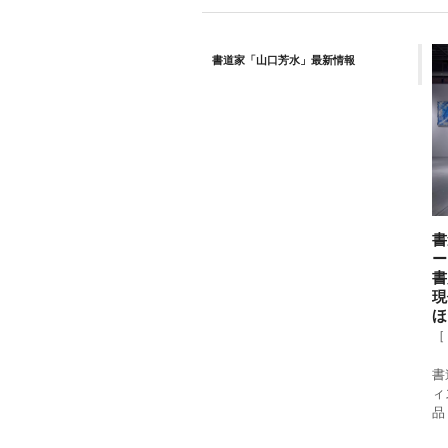
書道家「山口芳水」最新情報
書
ー
書
現
ほ
［
書
ィ
品