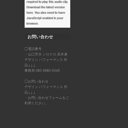
required to play this audio clip.
Download the latest version
here
. You also need to have
JavaScript enabled in your
browser.
お問い合わせ
◯電話番号
・山口芳水 シロクロ 高木瀬
デザイン パフォーマンス 作
品↓↓↓
事務局 080-3980-0045
◯お問い合わせ
デザイン パフォーマンス 作
品↓↓↓
・
お問い合わせフォーム
をご
利用ください。