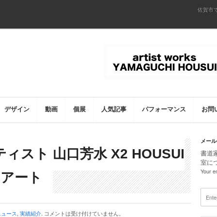
佐賀市
デザイン
動画
個展
人気記事
パフォーマンス
お問
メール
ーティスト 山口芳水 X2 HOUSUI
書道
室に
Your em
on アート
ニュース
,
実績紹介
.
コメントは受け付けていません。