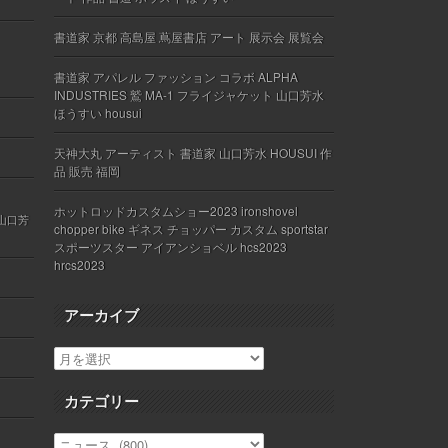
書道家 京都 高島屋 蔦屋書店 アート 展示会 展覧会
書道家 アパレル ファッション コラボ ALPHA
INDUSTRIES 鷲 MA-1 フライジャケット 山口芳水
ほうすい housui
天神大丸 アーティスト 書道家 山口芳水 HOUSUI 作
品 販売 福岡
ホットロッドカスタムショー2023 ironshovel
 山口芳
chopper bike ギネス チョッパー カスタム sportstar
スポーツスター アイアンショベル hcs2023
hrcs2023
アーカイブ
カテゴリー