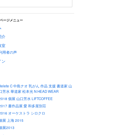
ページメニュー
ム
紹介
教室
利用者の声
イン
delete C 中島ナオ 乳がん 作品 支援 書道家 山
口芳水 華道家 松本光 N HEAD WEAR
2018 個展 山口芳水 LIFTCOFFEE
2017 書作品展 愛 和多屋別荘
2016 オーケストラ シロクロ
個展 上海 2015
個展2013