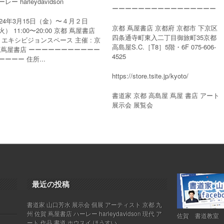
レー harleydavidson
ーーーーーーーーーーーーーーーー
024年3月15日（金）〜４月２日
京都 蔦屋書店 京都府 京都市 下京区
火） 11:00〜20:00 京都 蔦屋書店
四条通寺町東入二丁目御旅町35京都
F エキシビジョンスペース 主催 : 京
高島屋S.C.［T8］5階・6F 075-606-
 蔦屋書店 ーーーーーーーーーーー
4525
ーーーー 住所...
https://store.tsite.jp/kyoto/
書道家 京都 高島屋 蔦屋 書店 アート
展示会 展覧会
最近の投稿
書道家 山口芳水 展示会 個展 アーティスト 京都 九
州 佐賀 蔦屋書店 ハーレー harleydavidson 現代 ア
佐賀 書道教室
ート 作品 書道 ホウスイ ほうすい