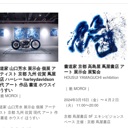
書道家 京都 高島屋 蔦屋書店 ア
道家 山口芳水 展示会 個展 ア
ート 展示会 展覧会
ティスト 京都 九州 佐賀 蔦屋
HOUSUI YAMAGUCHI exhibition
店 ハーレー harleydavidson
代 アート 作品 書道 ホウスイ
［ 脆 MOROI ］
うすい
 脆 MOROI ］
2024年3月15日（金）〜４月２日
（火） 11:00〜20:00
道家 山口芳水 展示会 個展 アーテ
スト 京都 九州 佐賀 現代 アート 作
京都 蔦屋書店 5F エキシビジョンス
 書道 ホウスイ ほうすい
ペース 主催 : 京都 蔦屋書店