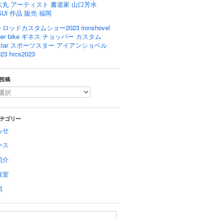
大丸 アーティスト 書道家 山口芳水
SUI 作品 販売 福岡
ロッドカスタムショー2023 ironshovel
pper bike ギネス チョッパー カスタム
rtstar スポーツスター アイアンショベル
23 hrcs2023
投稿
テゴリー
らせ
ース
紹介
教室
類