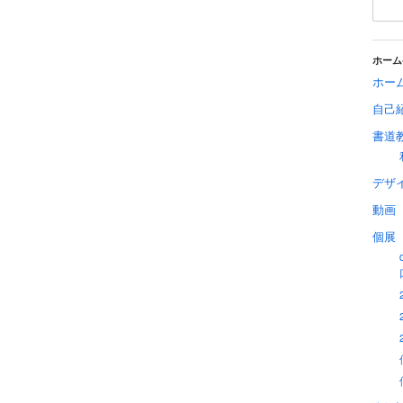
ホーム
ホー
自己
書道
デザ
動画
個展