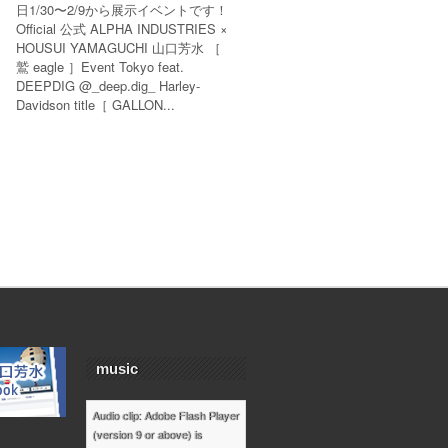
日1/30〜2/9から展示イベントです！
Official 公式 ALPHA INDUSTRIES ×
HOUSUI YAMAGUCHI 山口芳水 ［
鷲 eagle ］Event Tokyo feat.
DEEPDIG @_deep.dig_ Harley-
Davidson title［ GALLON...
music
Audio clip: Adobe Flash Player
(version 9 or above) is