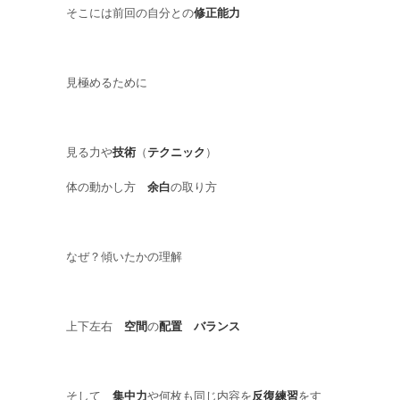
そこには前回の自分との
修正能力
見極めるために
見る力や
技術
（
テクニック
）
体の動かし方
余白
の取り方
なぜ？傾いたかの理解
上下左右
空間
の
配置
バランス
そして
集中力
や何枚も同じ内容を
反復練習
をす