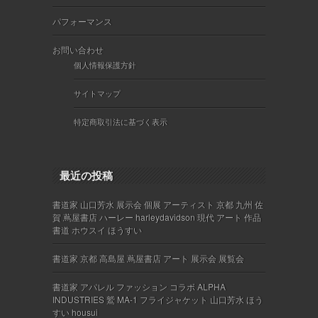
パフォーマンス
お問い合わせ
個人情報保護方針
サイトマップ
特定商取引法に基づく表示
最近の投稿
書道家 山口芳水 展示会 個展 アーティスト 京都 九州 佐
賀 蔦屋書店 ハーレー harleydavidson 現代 アート 作品
書道 ホウスイ ほうすい
書道家 京都 高島屋 蔦屋書店 アート 展示会 展覧会
書道家 アパレル ファッション コラボ ALPHA
INDUSTRIES 鷲 MA-1 フライジャケット 山口芳水 ほう
すい housui