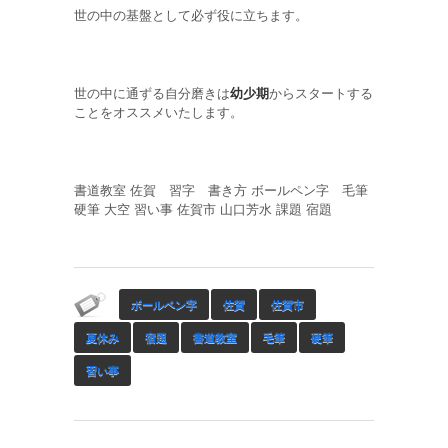
世の中の基盤として必ず役に立ちます。
世の中に通ずる自分磨きは
幼少期
からスタートする
ことをオススメいたします。
書道教室 佐賀 習字 書き方 ボールペン字 毛筆
硬筆 大空 習い事 佐賀市 山口芳水 課題 宿題
ボールペン字
佐賀
佐賀市
夏休み
宿題
書道教室
毛筆
硬筆
習い事