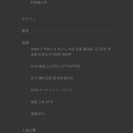
利用者の声
デザイン
動画
個展
delete C 中島ナオ 乳がん 作品 支援 書道家 山口芳水 華
道家 松本光 N HEAD WEAR
2018 個展 山口芳水 LIFTCOFFEE
2017 書作品展 愛 和多屋別荘
2016 オーケストラ シロクロ
個展 上海 2015
個展2013
人気記事