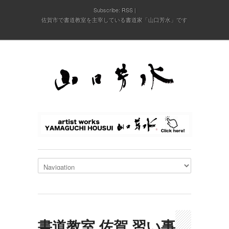
Subscribe:
RSS
佐賀市で書道教室を主宰している書道家「山口芳水」です
書道教室 佐賀 習い事