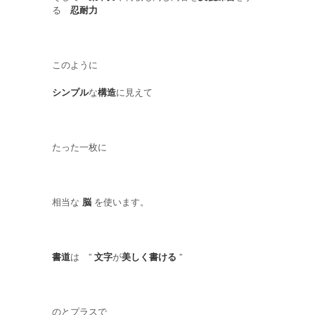
る
忍耐力
このように
シンプル
な
構造
に見えて
たった一枚に
相当な
脳
を使います。
書道
は ”
文字
が
美しく書ける
”
のとプラスで