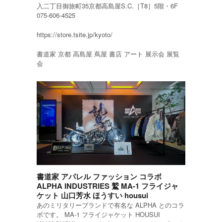
入二丁目御旅町35京都高島屋S.C.［T8］5階・6F
075-606-4525
https://store.tsite.jp/kyoto/
書道家 京都 高島屋 蔦屋 書店 アート 展示会 展覧
会
書道家 アパレル ファッション コラボ
ALPHA INDUSTRIES 鷲 MA-1 フライジャ
ケット 山口芳水 ほうすい housui
あのミリタリーブランドで有名な ALPHA とのコラ
ボです。 MA-1 フライジャケット HOUSUI