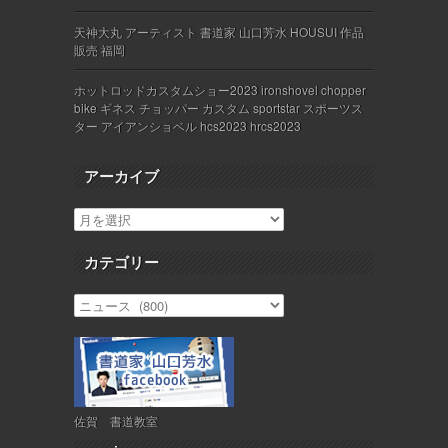
天神大丸 アーティスト 書道家 山口芳水 HOUSUI 作品
販売 福岡
ホットロッドカスタムショー2023 ironshovel chopper
bike ギネス チョッパー カスタム sportstar スポーツス
ター アイアンショベル hcs2023 hrcs2023
アーカイブ
カテゴリー
佐賀 書道教室