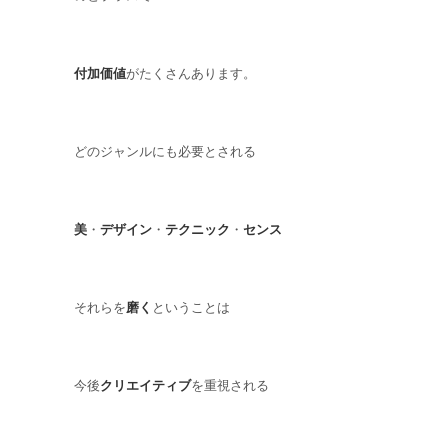
付加価値
がたくさんあります。
どのジャンルにも必要とされる
美
・
デザイン
・
テクニック
・
センス
それらを
磨く
ということは
今後
クリエイティブ
を重視される