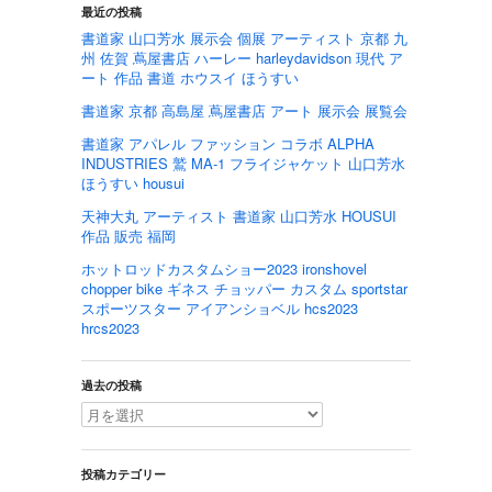
最近の投稿
書道家 山口芳水 展示会 個展 アーティスト 京都 九
州 佐賀 蔦屋書店 ハーレー harleydavidson 現代 ア
ート 作品 書道 ホウスイ ほうすい
書道家 京都 高島屋 蔦屋書店 アート 展示会 展覧会
書道家 アパレル ファッション コラボ ALPHA
INDUSTRIES 鷲 MA-1 フライジャケット 山口芳水
ほうすい housui
天神大丸 アーティスト 書道家 山口芳水 HOUSUI
作品 販売 福岡
ホットロッドカスタムショー2023 ironshovel
chopper bike ギネス チョッパー カスタム sportstar
スポーツスター アイアンショベル hcs2023
hrcs2023
過去の投稿
投稿カテゴリー