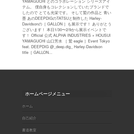
YAMAGUCHI とのコラボレーション シリーズアイ
テム。 僕自身もコレクションしていたブランドで
したので とても光栄です。 そして鷲の作品と 青い
墨 あのDEEPDIGのTATSUと制作した Harley-
Davidsonの［ GALLON ］も展示です！ ありがとう
ございます！ 本日1/30〜2/9から展示イベントで
す！ Official 公式 ALPHA INDUSTRIES × HOUSUI
YAMAGUCHI 山口芳水 ［ 鷲 eagle ］Event Tokyo
feat. DEEPDIG @_deep.dig_ Harley-Davidson
title［ GALLON...
ホームページメニュー
ホーム
自己紹介
書道教室