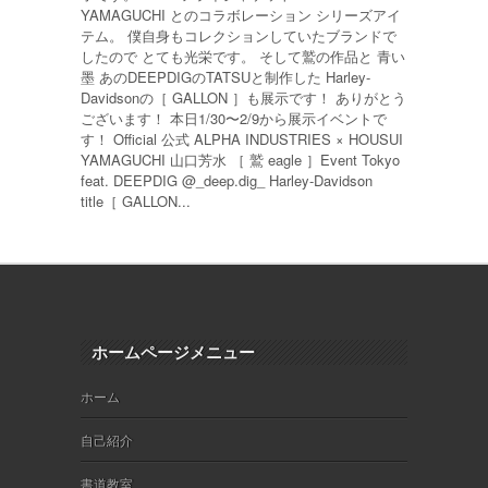
YAMAGUCHI とのコラボレーション シリーズアイ
テム。 僕自身もコレクションしていたブランドで
したので とても光栄です。 そして鷲の作品と 青い
墨 あのDEEPDIGのTATSUと制作した Harley-
Davidsonの［ GALLON ］も展示です！ ありがとう
ございます！ 本日1/30〜2/9から展示イベントで
す！ Official 公式 ALPHA INDUSTRIES × HOUSUI
YAMAGUCHI 山口芳水 ［ 鷲 eagle ］Event Tokyo
feat. DEEPDIG @_deep.dig_ Harley-Davidson
title［ GALLON...
ホームページメニュー
ホーム
自己紹介
書道教室