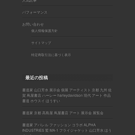
パフォーマンス
お問い合わせ
個人情報保護方針
サイトマップ
特定商取引法に基づく表示
最近の投稿
書道家 山口芳水 展示会 個展 アーティスト 京都 九州 佐
賀 蔦屋書店 ハーレー harleydavidson 現代 アート 作品
書道 ホウスイ ほうすい
書道家 京都 高島屋 蔦屋書店 アート 展示会 展覧会
書道家 アパレル ファッション コラボ ALPHA
INDUSTRIES 鷲 MA-1 フライジャケット 山口芳水 ほう