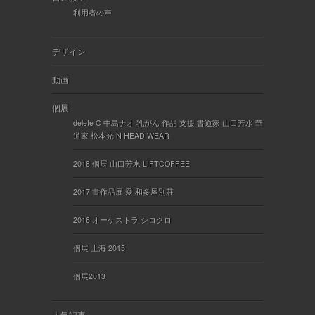
利用者の声
デザイン
動画
個展
delete C 中島ナオ 乳がん 作品 支援 書道家 山口芳水 華
道家 松本光 N HEAD WEAR
2018 個展 山口芳水 LIFTCOFFEE
2017 書作品展 愛 和多屋別荘
2016 オーケストラ シロクロ
個展 上海 2015
個展2013
人気記事