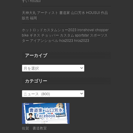
すい housui
天神大丸 アーティスト 書道家 山口芳水 HOUSUI 作品
販売 福岡
ホットロッドカスタムショー2023 ironshovel chopper
bike ギネス チョッパー カスタム sportstar スポーツス
ター アイアンショベル hcs2023 hrcs2023
アーカイブ
カテゴリー
佐賀 書道教室