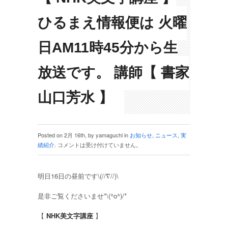
ひるまえ情報便は 火曜
日AM11時45分から生
放送です。 講師【 書家
山口芳水 】
Posted on 2月 16th, by yamaguchi in
お知らせ
,
ニュース
,
実
績紹介
.
コメントは受け付けていません。
明日16日の昼前です\(//∇//)\
是非ご覧くださいませ*\(^o^)/*
【
NHK美文字講座
】