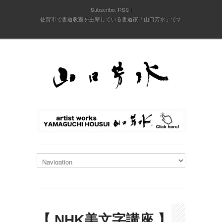
Subscribe:
RSS
佐賀市で書道教室を主宰している書道家「山口芳水」です
【 NHK美文字講座 】