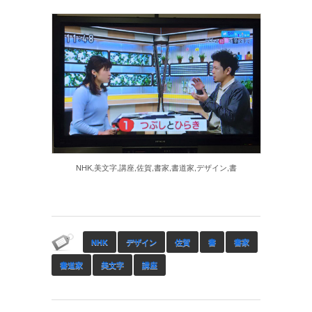
NHK,美文字,講座,佐賀,書家,書道家,デザイン,書
NHK
デザイン
佐賀
書
書家
書道家
美文字
講座