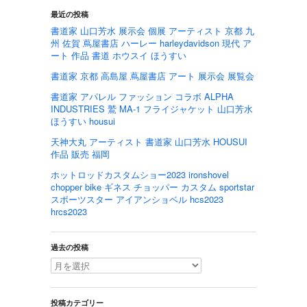
最近の投稿
書道家 山口芳水 展示会 個展 アーティスト 京都 九
州 佐賀 蔦屋書店 ハーレー harleydavidson 現代 ア
ート 作品 書道 ホウスイ ほうすい
書道家 京都 高島屋 蔦屋書店 アート 展示会 展覧会
書道家 アパレル ファッション コラボ ALPHA
INDUSTRIES 鷲 MA-1 フライジャケット 山口芳水
ほうすい housui
天神大丸 アーティスト 書道家 山口芳水 HOUSUI
作品 販売 福岡
ホットロッドカスタムショー2023 ironshovel
chopper bike ギネス チョッパー カスタム sportstar
スポーツスター アイアンショベル hcs2023
hrcs2023
過去の投稿
投稿カテゴリー