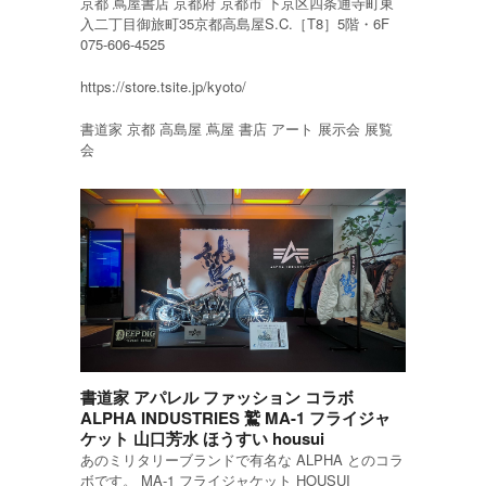
京都 蔦屋書店 京都府 京都市 下京区四条通寺町東
入二丁目御旅町35京都高島屋S.C.［T8］5階・6F
075-606-4525
https://store.tsite.jp/kyoto/
書道家 京都 高島屋 蔦屋 書店 アート 展示会 展覧
会
書道家 アパレル ファッション コラボ
ALPHA INDUSTRIES 鷲 MA-1 フライジャ
ケット 山口芳水 ほうすい housui
あのミリタリーブランドで有名な ALPHA とのコラ
ボです。 MA-1 フライジャケット HOUSUI