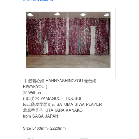
【 般若心経 HANNYASHINGYOU 琵琶経
BIWAKYOU 】
書 Written
山口芳水 YAMAGUCHI HOUSUI
feat.薩摩琵琶奏者 SATUMA BIWA PLAYER
北原香菜子 KITAHARA KANAKO
from SAGA JAPAN
Size 5460mm×2220mm