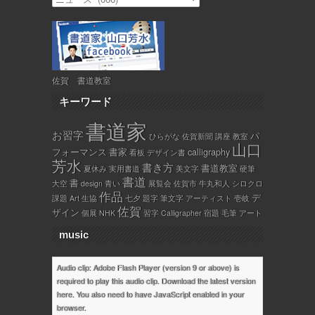
佐賀 書道教室
キーワード
書道家
お習字
パ
ひらがな
佐賀新聞
講座
教室
山口
フォーマンス
書家
calligraphy
看板
デザイン書
芳水
書き方
書道教室
夏休み
実用書道
美文字
硬筆
書道
書
大空
design
青い
展覧会
佐賀市
牛丸和人
シロクロ
作品
デ
課題
Art
生協
七夕
題字
筆文字
アーティスト
壱岐
佐賀
ザイン
個展
NHK
習字
Calligrapher
宿題
毛筆
アート
music
Audio clip: Adobe Flash Player (version 9 or above) is
required to play this audio clip. Download the latest version
here
. You also need to have JavaScript enabled in your
browser.