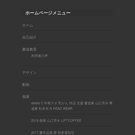
ホームページメニュー
ホーム
自己紹介
書道教室
利用者の声
デザイン
動画
個展
delete C 中島ナオ 乳がん 作品 支援 書道家 山口芳水 華
道家 松本光 N HEAD WEAR
2018 個展 山口芳水 LIFTCOFFEE
2017 書作品展 愛 和多屋別荘