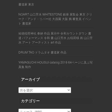
書道家 東京
NOART 山口芳水 WHITESTONE 銀座 展覧会 東京 クリ
ーク・アンド・リバー社 大昌園 大阪 鴉 審査員 イベン
ト 書道家
祐徳稲荷神社 奉納 作品 展示中 令和カウントダウン 書
道 パフォーマンス 令和 書 山口芳水 お稲荷様 画 山口芳
水 アート アーティスト art 作品
DRUM TAO ドラムタオ 書道家 作品
YAMAGUCHI HOUSUI catalog 2019 64ページに及ぶ写
真集 制作
アーカイブ
カテゴリー