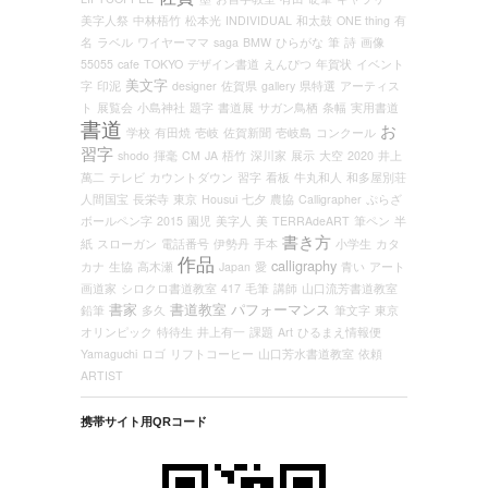
美字人祭
中林梧竹
松本光
INDIVIDUAL
和太鼓
ONE thing
有
名
ラベル
ワイヤーママ
saga
BMW
ひらがな
筆
詩
画像
55055
cafe
TOKYO
デザイン書道
えんぴつ
年賀状
イベント
美文字
字
印泥
designer
佐賀県
gallery
県特選
アーティス
ト
展覧会
小島神社
題字
書道展
サガン鳥栖
条幅
実用書道
書道
お
学校
有田焼
壱岐
佐賀新聞
壱岐島
コンクール
習字
shodo
揮毫
CM
JA
梧竹
深川家
展示
大空
2020
井上
萬二
テレビ
カウントダウン
習字
看板
牛丸和人
和多屋別荘
人間国宝
長栄寺
東京
Housui
七夕
農協
Calligrapher
ぷらざ
ボールペン字
2015
園児
美字人
美
TERRAdeART
筆ペン
半
書き方
紙
スローガン
電話番号
伊勢丹
手本
小学生
カタ
作品
calligraphy
カナ
生協
高木瀬
Japan
愛
青い
アート
画道家
シロクロ書道教室
417
毛筆
講師
山口流芳書道教室
書家
書道教室
パフォーマンス
鉛筆
多久
筆文字
東京
オリンピック
特待生
井上有一
課題
Art
ひるまえ情報便
Yamaguchi
ロゴ
リフトコーヒー
山口芳水書道教室
依頼
ARTIST
携帯サイト用QRコード