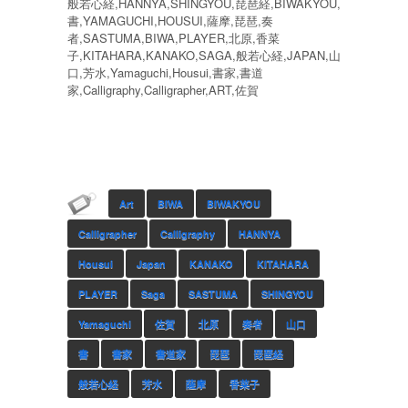
般若心経,HANNYA,SHINGYOU,琵琶経,BIWAKYOU,
書,YAMAGUCHI,HOUSUI,薩摩,琵琶,奏
者,SASTUMA,BIWA,PLAYER,北原,香菜
子,KITAHARA,KANAKO,SAGA,般若心経,JAPAN,山
口,芳水,Yamaguchi,Housui,書家,書道
家,Calligraphy,Calligrapher,ART,佐賀
Art
BIWA
BIWAKYOU
Calligrapher
Calligraphy
HANNYA
Housui
Japan
KANAKO
KITAHARA
PLAYER
Saga
SASTUMA
SHINGYOU
Yamaguchi
佐賀
北原
奏者
山口
書
書家
書道家
琵琶
琵琶経
般若心経
芳水
薩摩
香菜子