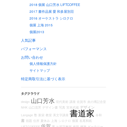
2018 個展 山口芳水 LIFTCOFFEE
2017 書作品展 愛 和多屋別荘
2016 オーケストラ シロクロ
個展 上海 2015
個展2013
人気記事
パフォーマンス
お問い合わせ
個人情報保護方針
サイトマップ
特定商取引法に基づく表示
タグクラウド
山口芳水
design
現代美術
講座
佐賀市
炎の博記念堂
デザイン
NHK
山口流芳
デザイン書
写真
宮本武蔵
書道家
Langage
塾
新栄
教室
美文字講座
令和
書
宿題
住所
夏休み
上海
シロクロ
個展
名尾和紙
佐賀
LIFTCOFFEE
墨
お習字教室
有田
硬筆
ギャラリー