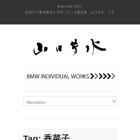
Subscribe:
RSS
佐賀市で書道教室を主宰している書道家「山口芳水」です
Tag: 香菜子