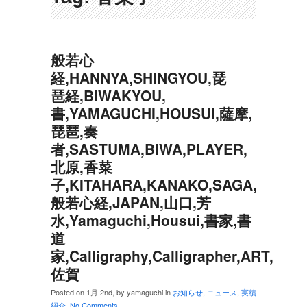
般若心
経,HANNYA,SHINGYOU,琵
琶経,BIWAKYOU,
書,YAMAGUCHI,HOUSUI,薩摩,
琵琶,奏
者,SASTUMA,BIWA,PLAYER,
北原,香菜
子,KITAHARA,KANAKO,SAGA,
般若心経,JAPAN,山口,芳
水,Yamaguchi,Housui,書家,書
道
家,Calligraphy,Calligrapher,ART,
佐賀
Posted on 1月 2nd, by yamaguchi in
お知らせ
,
ニュース
,
実績
紹介
.
No Comments