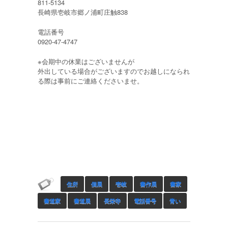
811-5134
長崎県壱岐市郷ノ浦町庄触838
電話番号
0920-47-4747
※会期中の休業はございませんが
外出している場合がございますのでお越しになられ
る際は事前にご連絡くださいませ。
住所
個展
壱岐
書作展
書家
書道家
書道展
長栄寺
電話番号
青い