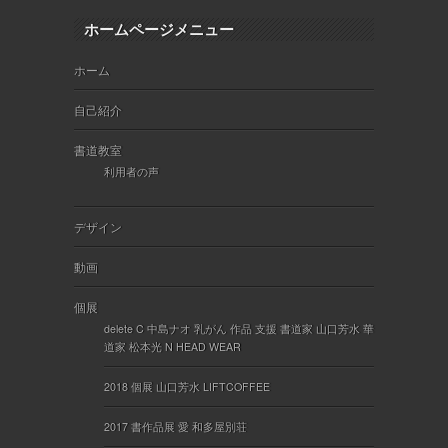
ホームページメニュー
ホーム
自己紹介
書道教室
利用者の声
デザイン
動画
個展
delete C 中島ナオ 乳がん 作品 支援 書道家 山口芳水 華
道家 松本光 N HEAD WEAR
2018 個展 山口芳水 LIFTCOFFEE
2017 書作品展 愛 和多屋別荘