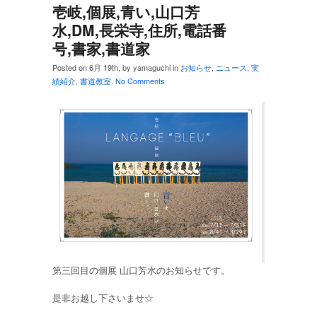
壱岐,個展,青い,山口芳
水,DM,長栄寺,住所,電話番
号,書家,書道家
Posted on 6月 19th, by yamaguchi in
お知らせ
,
ニュース
,
実
績紹介
,
書道教室
.
No Comments
第三回目の個展 山口芳水のお知らせです。
是非お越し下さいませ☆