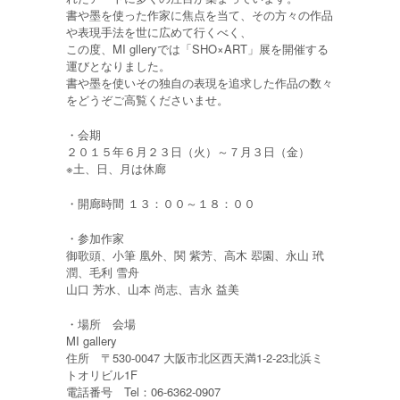
書や墨を使った作家に焦点を当て、その方々の作品
や表現手法を世に広めて行くべく、
この度、MI glleryでは「SHO×ART」展を開催する
運びとなりました。
書や墨を使いその独自の表現を追求した作品の数々
をどうぞご高覧くださいませ。
・会期
２０１５年６月２３日（火）～７月３日（金）
※土、日、月は休廊
・開廊時間 １３：００～１８：００
・参加作家
御歌頭、小筆 凰外、関 紫芳、高木 翆園、永山 玳
潤、毛利 雪舟
山口 芳水、山本 尚志、吉永 益美
・場所 会場
MI gallery
住所 〒530-0047 大阪市北区西天満1-2-23北浜ミ
トオリビル1F
電話番号 Tel：06-6362-0907