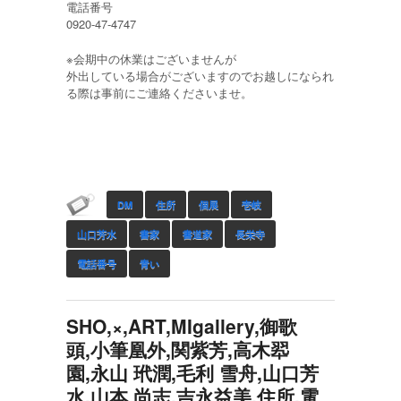
電話番号
0920-47-4747
※会期中の休業はございませんが
外出している場合がございますのでお越しになられ
る際は事前にご連絡くださいませ。
DM
住所
個展
壱岐
山口芳水
書家
書道家
長栄寺
電話番号
青い
SHO,×,ART,MIgallery,御歌
頭,小筆凰外,関紫芳,高木翆
園,永山 玳潤,毛利 雪舟,山口芳
水,山本 尚志,吉永益美,住所,電