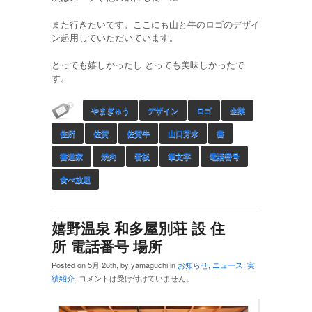
また行きたいです。ここにも山と牛のロゴのデザイ
ン起用していただいています。
とっても嬉しかったし とっても美味しかったで
す。
やまぎゅう
デザイン
ロゴ
企業
住所
佐賀
佐賀牛
山口芳水
書
書道家
焼肉
看板
筆文字
電話番号
食べ放題
嬉野温泉 和多屋別荘 設 住
所 電話番号 場所
Posted on 5月 26th, by yamaguchi in
お知らせ
,
ニュース
,
実
績紹介
.
コメントは受け付けていません。