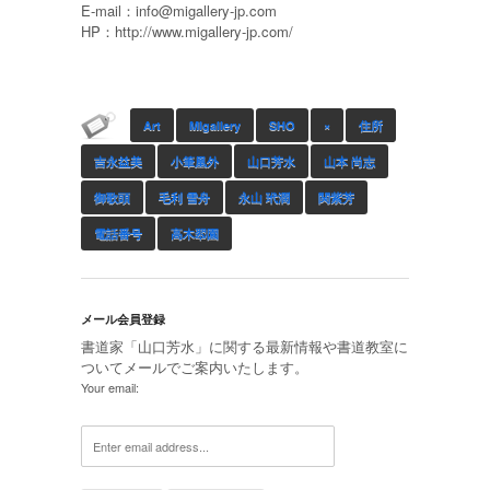
E-mail：
info@migallery-jp.com
HP：http://www.migallery-jp.com/
Art
MIgallery
SHO
×
住所
吉永益美
小筆凰外
山口芳水
山本 尚志
御歌頭
毛利 雪舟
永山 玳潤
関紫芳
電話番号
高木翆園
メール会員登録
書道家「山口芳水」に関する最新情報や書道教室に
ついてメールでご案内いたします。
Your email: