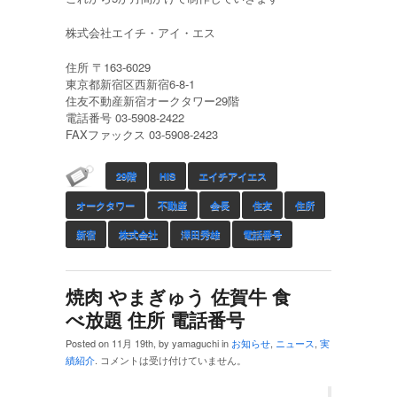
株式会社エイチ・アイ・エス
住所 〒163-6029
東京都新宿区西新宿6-8-1
住友不動産新宿オークタワー29階
電話番号 03-5908-2422
FAXファックス 03-5908-2423
29階
HIS
エイチアイエス
オークタワー
不動産
会長
住友
住所
新宿
株式会社
澤田秀雄
電話番号
焼肉 やまぎゅう 佐賀牛 食
べ放題 住所 電話番号
Posted on 11月 19th, by yamaguchi in
お知らせ
,
ニュース
,
実
績紹介
.
コメントは受け付けていません。