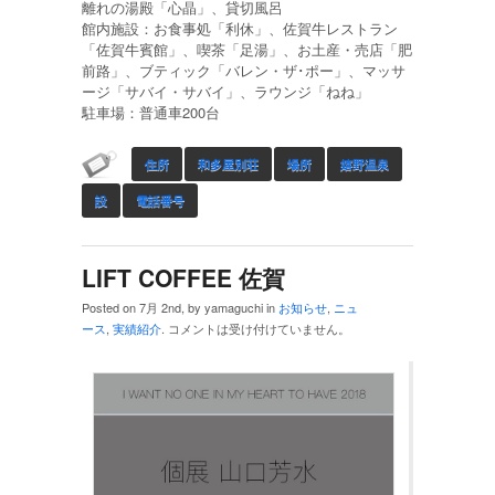
離れの湯殿「心晶」、貸切風呂
館内施設：お食事処「利休」、佐賀牛レストラン
「佐賀牛賓館」、喫茶「足湯」、お土産・売店「肥
前路」、ブティック「バレン・ザ･ポー」、マッサ
ージ「サバイ・サバイ」、ラウンジ「ねね」
駐車場：普通車200台
住所
和多屋別荘
場所
嬉野温泉
設
電話番号
LIFT COFFEE 佐賀
Posted on 7月 2nd, by yamaguchi in
お知らせ
,
ニュ
ース
,
実績紹介
.
コメントは受け付けていません。