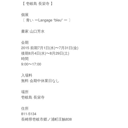
【 壱岐島 長栄寺 】
個展
〔 青い ーLangage “bleu” ー 〕
書家 山口芳水
会期
2015 前期7月1日(水)〜7月31日(金)
後期8月4日(水)〜8月29日(土)
時間
9:00〜17:00
入場料
無料 会期中休業日なし
場所
壱岐島 長栄寺
住所
811-5134
長崎県壱岐市郷ノ浦町庄触838