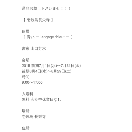
是非お越し下さいませ！！！
【 壱岐島長栄寺 】
個展
〔 青い ーLangage “bleu” ー 〕
書家 山口芳水
会期
2015 前期7月1日(水)〜7月31日(金)
後期8月4日(水)〜8月29日(土)
時間
9:00〜17:00
入場料
無料 会期中休業日なし
場所
壱岐島 長栄寺
住所