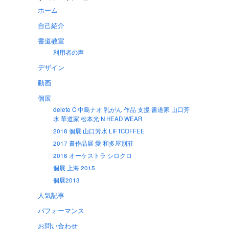
ホーム
自己紹介
書道教室
利用者の声
デザイン
動画
個展
delete C 中島ナオ 乳がん 作品 支援 書道家 山口芳
水 華道家 松本光 N HEAD WEAR
2018 個展 山口芳水 LIFTCOFFEE
2017 書作品展 愛 和多屋別荘
2016 オーケストラ シロクロ
個展 上海 2015
個展2013
人気記事
パフォーマンス
お問い合わせ