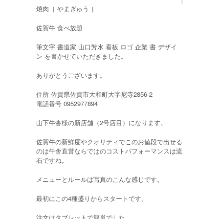
焼肉［ やまぎゅう ］
佐賀牛 食べ放題
筆文字 書道家 山口芳水 看板 ロゴ 企業 書 デザイ
ン を書かせていただきました。
ありがとうございます。
住所 佐賀県佐賀市大和町大字尼寺2856-2
電話番号 0952977894
山下牛舎様の新店舗（2号店目）になります。
佐賀牛の新鮮度やクオリティでこのお値段で出せる
のは牛舎直営ならではのコストパフォーマンスは流
石ですね。
メニューとルールは写真のこんな感じです。
最初にこの4種盛りからスタートです。
注文はタブレットで簡単でした。