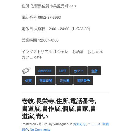
住所 佐賀県佐賀市呉服元町2-18
電話番号 0952-37-3993
定休日 火曜日 12:00～24:00（L.O23:30）
営業時間 12:00〜0:00
インダストリアル オシャレ お洒落 おしゃれ
カフェ cafe
COFFEE
LIFT
カフェ
住所
佐賀
営業時間
定休日
電話番号
壱岐,長栄寺,住所,電話番号,
書道展,書作展,個展,書家,書
道家,青い
Posted on 7月 3rd, by yamaguchi in
お知らせ
,
ニュース
,
実績
紹介
.
No Comments