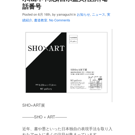
話番号
Posted on 6月 16th, by yamaguchi in
お知らせ
,
ニュース
,
実
績紹介
,
書道教室
.
No Comments
SHO×ART展
―――SHO × ART―――
近年、書や墨といった日本独自の表現手法を取り入
れたアートに多くの注目が集まっています。