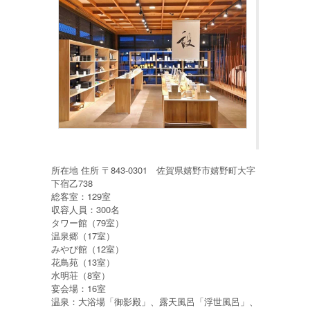
所在地 住所 〒843-0301 佐賀県嬉野市嬉野町大字
下宿乙738
総客室：129室
収容人員：300名
タワー館（79室）
温泉郷（17室）
みやび館（12室）
花鳥苑（13室）
水明荘（8室）
宴会場：16室
温泉：大浴場「御影殿」、露天風呂「浮世風呂」、