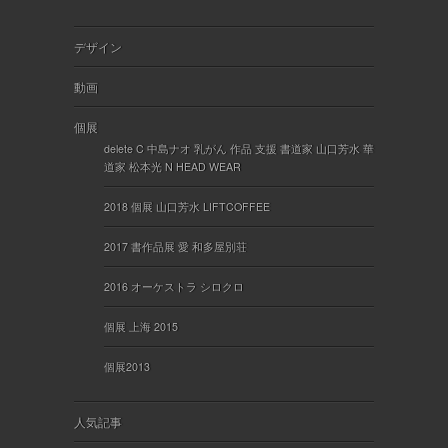
デザイン
動画
個展
delete C 中島ナオ 乳がん 作品 支援 書道家 山口芳水 華
道家 松本光 N HEAD WEAR
2018 個展 山口芳水 LIFTCOFFEE
2017 書作品展 愛 和多屋別荘
2016 オーケストラ シロクロ
個展 上海 2015
個展2013
人気記事