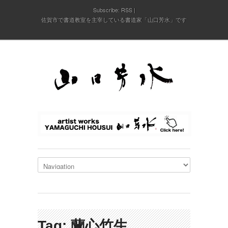
Subscribe:
RSS
佐賀市で書道教室を主宰している書道家「山口芳水」です
Tag: 蘭心竹生