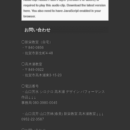
required to play this audio clip. Download the latest version
here
. You also need to have JavaScript enabled in your
browser.
お問い合わせ
◯新栄教室（自宅）
・〒840-0856
・佐賀市新生町4-48
◯高木瀬教室
・〒849-0922
・佐賀市高木瀬東3-15-23
◯電話番号
・山口芳水 シロクロ 高木瀬 デザイン パフォーマンス
作品↓↓↓
事務局 080-3980-0045
・山口流芳 山口芳林(春美) 新栄教室 高木瀬教室↓↓↓
0952-22-3587
◯お問い合わせ