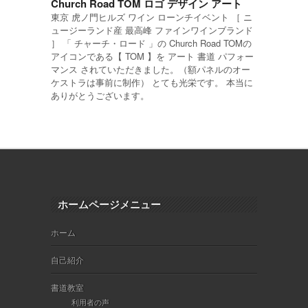
Church Road TOM ロゴ デザイン アート
東京 虎ノ門ヒルズ ワイン ローンチイベント ［ ニ
ュージーランド産 最高峰 ファインワインブランド
］ 「 チャーチ・ロード 」の Church Road TOMの
アイコンである【 TOM 】を アート 書道 パフォー
マンス されていただきました。（額パネルのオー
ケストラは事前に制作） とても光栄です。 本当に
ありがとうございます。
ホームページメニュー
ホーム
自己紹介
書道教室
利用者の声