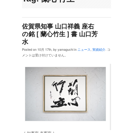
佐賀県知事 山口祥義 座右
の銘 [ 蘭心竹生 ] 書 山口芳
水
Posted on 10月 17th, by yamaguchi in
ニュース
,
実績紹介
.
コ
メントは受け付けていません。
［ 知事室 来賓室 ］