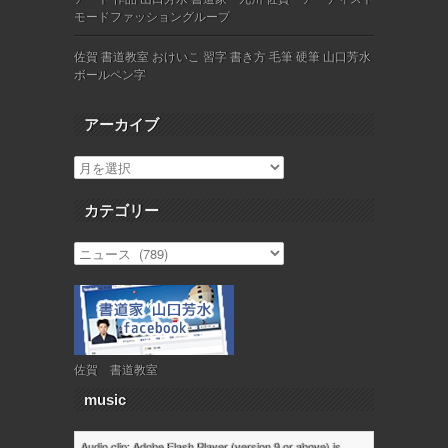
モードファッショングループ
佐賀 書道教室 おけいこ 習字 書き方 毛筆 硬筆 山口芳水
ボールペン字
アーカイブ
カテゴリー
佐賀 書道教室
music
Audio clip: Adobe Flash Player (version 9 or above) is