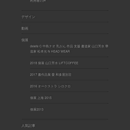
利用者の声
デザイン
動画
個展
delete C 中島ナオ 乳がん 作品 支援 書道家 山口芳水 華
道家 松本光 N HEAD WEAR
2018 個展 山口芳水 LIFTCOFFEE
2017 書作品展 愛 和多屋別荘
2016 オーケストラ シロクロ
個展 上海 2015
個展2013
人気記事