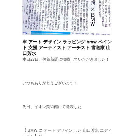
車 アート デザイン ラッピング bmw ペイン
ト 支援 アーティスト アーチスト 書道家 山
口芳水
本日23日、佐賀新聞に掲載していただきました！
いつもありがとうございます！
先日、イオン美術館にて発表した
【 BMW に アート デザイン した 山口芳水 エディ
ション】が