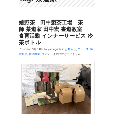
嬉野茶 田中製茶工場 茶
師 茶道家 田中宏 書道教室
食育活動 インナーサービス 冷
茶ボトル
Posted on 9月 14th, by yamaguchi in
お知らせ
,
ニュース
,
実
績紹介
,
書道教室
.
コメントは受け付けていません。