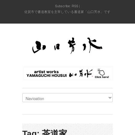
Subscribe:
RSS
佐賀市で書道教室を主宰している書道家「山口芳水」です
Tag: 茶道家