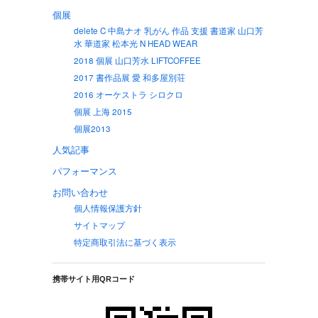
個展
delete C 中島ナオ 乳がん 作品 支援 書道家 山口芳
水 華道家 松本光 N HEAD WEAR
2018 個展 山口芳水 LIFTCOFFEE
2017 書作品展 愛 和多屋別荘
2016 オーケストラ シロクロ
個展 上海 2015
個展2013
人気記事
パフォーマンス
お問い合わせ
個人情報保護方針
サイトマップ
特定商取引法に基づく表示
携帯サイト用QRコード