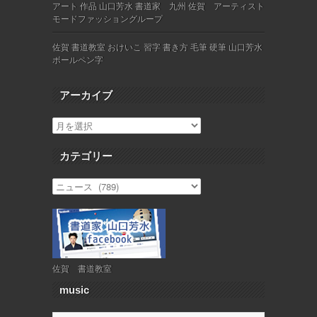
アート 作品 山口芳水 書道家 九州 佐賀 アーティスト
モードファッショングループ
佐賀 書道教室 おけいこ 習字 書き方 毛筆 硬筆 山口芳水
ボールペン字
アーカイブ
カテゴリー
佐賀 書道教室
music