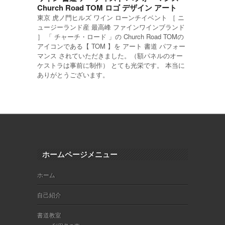
Church Road TOM ロゴ デザイン アート
東京 虎ノ門ヒルズ ワイン ローンチイベント ［ ニ
ュージーランド産 最高峰 ファインワインブランド
］ 「 チャーチ・ロード 」の Church Road TOMの
アイコンである【 TOM 】を アート 書道 パフォー
マンス されていただきました。（額パネルのオー
ケストラは事前に制作） とても光栄です。 本当に
ありがとうございます。
ホームページメニュー
ホーム
自己紹介
書道教室