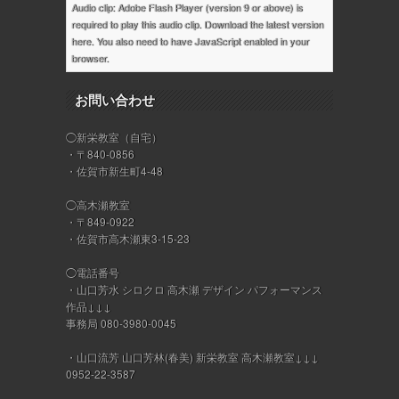
Audio clip: Adobe Flash Player (version 9 or above) is
required to play this audio clip. Download the latest version
here
. You also need to have JavaScript enabled in your
browser.
お問い合わせ
◯新栄教室（自宅）
・〒840-0856
・佐賀市新生町4-48
◯高木瀬教室
・〒849-0922
・佐賀市高木瀬東3-15-23
◯電話番号
・山口芳水 シロクロ 高木瀬 デザイン パフォーマンス
作品↓↓↓
事務局 080-3980-0045
・山口流芳 山口芳林(春美) 新栄教室 高木瀬教室↓↓↓
0952-22-3587