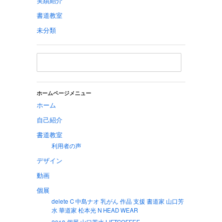
実績紹介
書道教室
未分類
ホームページメニュー
ホーム
自己紹介
書道教室
利用者の声
デザイン
動画
個展
delete C 中島ナオ 乳がん 作品 支援 書道家 山口芳
水 華道家 松本光 N HEAD WEAR
2018 個展 山口芳水 LIFTCOFFEE