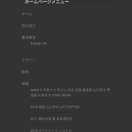
ホームページメニュー
ホーム
自己紹介
書道教室
利用者の声
デザイン
動画
個展
delete C 中島ナオ 乳がん 作品 支援 書道家 山口芳水 華
道家 松本光 N HEAD WEAR
2018 個展 山口芳水 LIFTCOFFEE
2017 書作品展 愛 和多屋別荘
2016 オーケストラ シロクロ