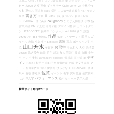
上萬二
ONE thing
シロクロ書道教室
墨
カタカナ
リフトコー
ヒー
Japan
条幅
画像
ギャラリー
Calligrapher
JA
中林梧竹
令和
夏休み
画道家
saga
梧竹
山口流芳書道教室
417
サガン
書き方
書
鳥栖
有名
2015
ぷらざ
筆ペン
習字
BMW
calligraphy
INDIVIDUAL
現代美術
ひるまえ情報便
手本
塾
宮本武蔵
CM
和太鼓
名尾和紙
デザイン書
詩
カウントダウ
ン
LIFTCOFFEE
長栄寺
コンクール
Art
2020
多久
課題
作品
55055
ARTIST
壱岐島
cafe
ワイヤーママ
園児
ロゴ
書家
ラベル
農協
小島神社
Langage
写真
ボールペン字
生
山口芳水
お習字
協
年賀状
牛丸和人
大空
県特選
design
電話番号
鉛筆
題字
新栄
和多屋別荘
硬筆
有田
小学
デザ
生
テレビ
半紙
Yamaguchi
designer
深川家
高木瀬
筆
イン
Housui
特待生
山口芳水書道教室
壱岐
美文字講座
ア
ート
お習字教室
青い
伊勢丹
ひらがな
TERRAdeART
個展
佐賀
展示
看板
書道展
イベント
毛筆
実用書道
佐賀新聞
パフォーマンス
七夕
筆文字
松本光
shodo
美字人祭
携帯サイト用QRコード