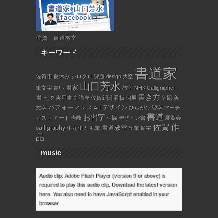
佐賀 書道教室
キーワード
書道家
佐賀市
夏休み
シロクロ
課題
design
大空
山口芳水
書家
筆文字
青い
教室
NHK
Calligrapher
書き方
書
七夕
実用書道
講座
佐賀新聞
看板
個展
宿題
美
パフォーマンス
デザイン
文字
Art
ひらがな
習字
アーテ
書道
お習字
ィスト
アート
壱岐
生協
デザイン書
展覧会
佐賀
作
calligraphy
書道教室
牛丸和人
毛筆
硬筆
題字
品
music
Audio clip: Adobe Flash Player (version 9 or above) is
required to play this audio clip. Download the latest version
here
. You also need to have JavaScript enabled in your
browser.