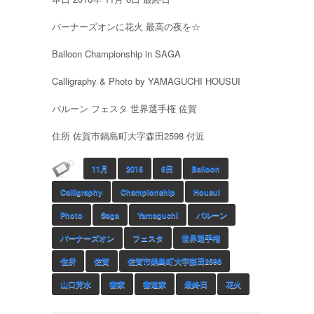
バーナーズオンに花火 最高の夜を☆
Balloon Championship in SAGA
Calligraphy & Photo by YAMAGUCHI HOUSUI
バルーン フェスタ 世界選手権 佐賀
住所 佐賀市鍋島町大字森田2598 付近
11月
2016
6日
Balloon
Calligraphy
Championship
Housui
Photo
Saga
Yamaguchi
バルーン
バーナーズオン
フェスタ
世界選手権
住所
佐賀
佐賀市鍋島町大字森田2598
山口芳水
書家
書道家
最終日
花火