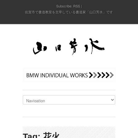
Subscribe:
RSS
佐賀市で書道教室を主宰している書道家「山口芳水」です
Tag: 花火