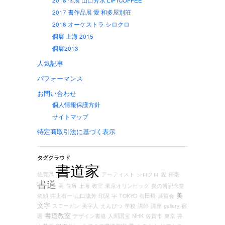
2017 書作品展 愛 和多屋別荘
2016 オーケストラ シロクロ
個展 上海 2015
個展2013
人気記事
パフォーマンス
お問い合わせ
個人情報保護方針
サイトマップ
特定商取引法に基づく表示
タグクラウド
書道家
佐賀県
アーティスト
シロクロ
愛
揮毫
書道
美
住所
上海
教室
東京オリンピック
炎の博記念堂
美
依頼
井上有一
山口流芳
印泥
字
TOKYO
有田焼
展覧会
文字
スローガン
美字人
えんぴつ
学校
講師
講座
gallery
宿
書道教室
題
デザイン書道
人間国宝
NHK
佐賀市
東京
井