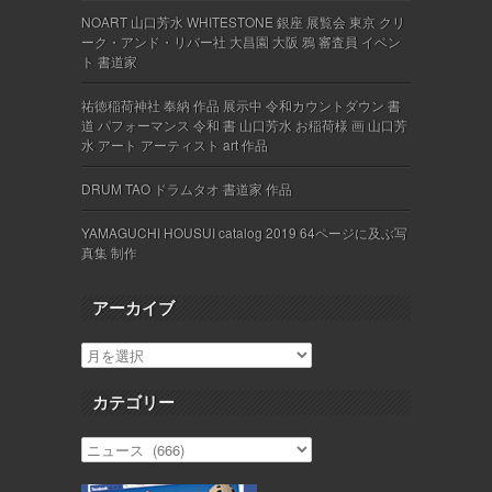
NOART 山口芳水 WHITESTONE 銀座 展覧会 東京 クリ
ーク・アンド・リバー社 大昌園 大阪 鴉 審査員 イベン
ト 書道家
祐徳稲荷神社 奉納 作品 展示中 令和カウントダウン 書
道 パフォーマンス 令和 書 山口芳水 お稲荷様 画 山口芳
水 アート アーティスト art 作品
DRUM TAO ドラムタオ 書道家 作品
YAMAGUCHI HOUSUI catalog 2019 64ページに及ぶ写
真集 制作
アーカイブ
カテゴリー