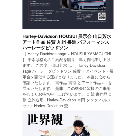
Harley-Davidson HOUSUI 展示会 山口芳水
アート作品 佐賀 九州 書道 パフォーマンス
ハーレーダビッドソン
［ Harley-Davidson saga × HOUSUI YAMAGUCHI
］ 平素は格別のご高配を賜り、厚く御礼申し上げ
ます。 この度、山口芳水 は［ Harley-Davidson
saga ハーレーダビッドソン 佐賀 ］とイベント・展
示会を開催する運びとなりました。 本当に心から
感謝いたします。 書作品 書道 とアート作品 art を
展示いたします。 是非、この機会に皆様のこ来場
を心よりお待ち申し上げています。 ⬜︎ 鷲 書作品 ⬜︎
鷲 立体造形 ⬜︎Harley-Davidson 車両 タンク ヘルメ
ット ⬜︎Harley-Davidson 鷲...