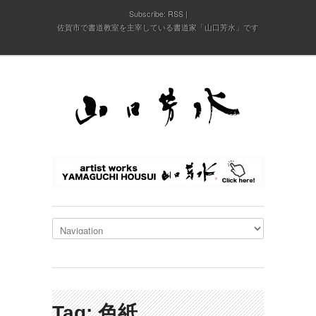
Subscribe:
RSS
佐賀市で書道教室を主宰している書道家「山口芳水」です
Tag: 色紙