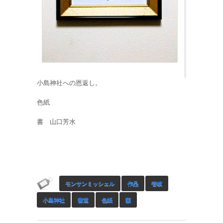
小島神社への恩返し。
色紙
書 山口芳水
モンサンミッシェル
作品
壱岐
小島神社
書道
色紙
額