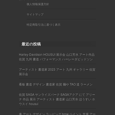
個人情報保護方針
サイトマップ
特定商取引法に基づく表示
最近の投稿
Harley-Davidson HOUSUI 展示会 山口芳水 アート作品
佐賀 九州 書道 パフォーマンス ハーレーダビッドソン
アーティスト 書道家 2023 アート 九州 ギャラリー 佐賀
展示会
看板 書道 デザイン 書道家 佐賀 麺や TAO 道 ラーメン
佐賀 SAGA サンライズパーク SAGAアクア にて アリー
ナ 作品 展示 アーティスト 書道家 山口芳水 ほうすい ホ
ウスイ housui
車 アート デザイン ラッピング bmw ペイント 支援 アー