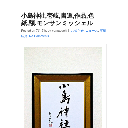
小島神社,壱岐,書道,作品,色
紙,額,モンサンミッシェル
Posted on 7月 7th, by yamaguchi in
お知らせ
,
ニュース
,
実績
紹介
.
No Comments