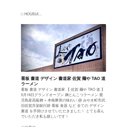
⬜︎ HOUSUI...
看板 書道 デザイン 書道家 佐賀 麺や TAO 道
ラーメン
看板 書道 デザイン 書道家 【 佐賀 麺や TAO 道 】
5月16日グランドオープン 麹とんこつラーメン 鹿
児島産高級麹 × 本格豚骨の味わい @ みやき町市武
旧佐賀共栄銀行跡 看板 食器 など 全ての デザイン
書道 を手掛けさせていただきました！ とても喜ん
でいただき私も嬉しいです！