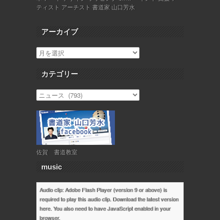
ティスト アーチスト 書道家 山口芳水
アーカイブ
カテゴリー
佐賀 書道教室
music
Audio clip: Adobe Flash Player (version 9 or above) is
required to play this audio clip. Download the latest version
here
. You also need to have JavaScript enabled in your
browser.