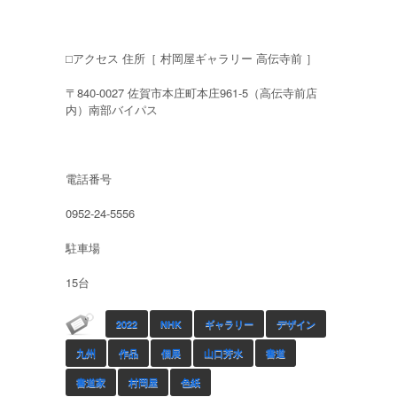
⬜︎アクセス 住所［ 村岡屋ギャラリー 高伝寺前 ］
〒840-0027 佐賀市本庄町本庄961-5（高伝寺前店
内）南部バイパス
電話番号
0952-24-5556
駐車場
15台
2022
NHK
ギャラリー
デザイン
九州
作品
個展
山口芳水
書道
書道家
村岡屋
色紙