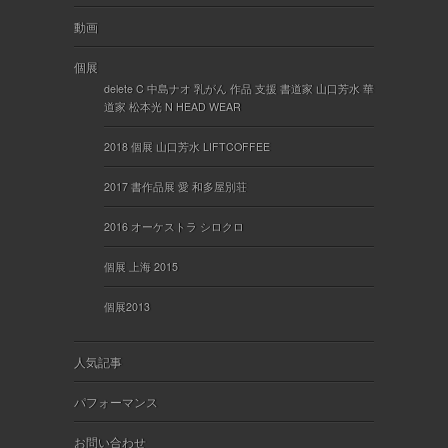
動画
個展
delete C 中島ナオ 乳がん 作品 支援 書道家 山口芳水 華
道家 松本光 N HEAD WEAR
2018 個展 山口芳水 LIFTCOFFEE
2017 書作品展 愛 和多屋別荘
2016 オーケストラ シロクロ
個展 上海 2015
個展2013
人気記事
パフォーマンス
お問い合わせ