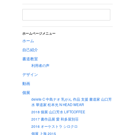
ホームページメニュー
ホーム
自己紹介
書道教室
利用者の声
デザイン
動画
個展
delete C 中島ナオ 乳がん 作品 支援 書道家 山口芳
水 華道家 松本光 N HEAD WEAR
2018 個展 山口芳水 LIFTCOFFEE
2017 書作品展 愛 和多屋別荘
2016 オーケストラ シロクロ
個展 上海 2015