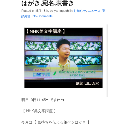
はがき,宛名,表書き
Posted on 5月 18th, by yamaguchi in
お知らせ
,
ニュース
,
実
績紹介
.
No Comments
明日19日11:45〜です(^-^)
【 NHK美文字講座 】
今月は【 気持ちを伝える筆ペンはがき 】