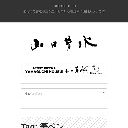
Subscribe:
RSS
佐賀市で書道教室を主宰している書道家「山口芳水」です
Tag: 筆ペン