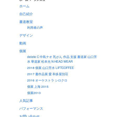
ホーム
自己紹介
書道教室
利用者の声
デザイン
動画
個展
delete C 中島ナオ 乳がん 作品 支援 書道家 山口芳
水 華道家 松本光 N HEAD WEAR
2018 個展 山口芳水 LIFTCOFFEE
2017 書作品展 愛 和多屋別荘
2016 オーケストラ シロクロ
個展 上海 2015
個展2013
人気記事
パフォーマンス
お問い合わせ