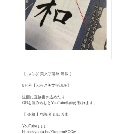
【 ぷらざ 美文字講座 連載 】
5月号【ぷらざ美文字講座】
誌面に直接書き込めたり
QRを読み込むとYouTube動画が観れます。
【 令和 】指導者 山口芳水
YouTube↓↓↓
https://youtu.be/YkqrsmrFCCw