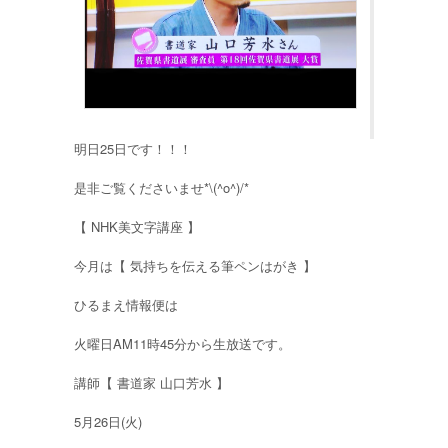
明日25日です！！！
是非ご覧くださいませ*\(^o^)/*
【 NHK美文字講座 】
今月は【 気持ちを伝える筆ペンはがき 】
ひるまえ情報便は
火曜日AM11時45分から生放送です。
講師【 書道家 山口芳水 】
5月26日(火)