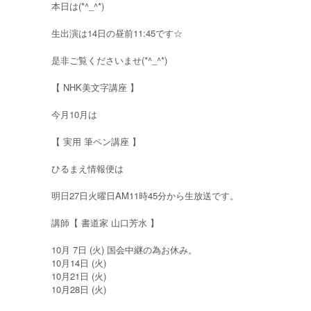
本日は(*^_^*)
生出演は14日の昼前11:45です☆
是非ご覧くださいませ(*^_^*)
【 NHK美文字講座 】
今月10月は
【 実用 筆ペン講座 】
ひるまえ情報便は
明日27日火曜日AM11時45分から生放送です。
講師【 書道家 山口芳水 】
10月 7日 (火) 国会中継の為お休み。
10月14日 (火)
10月21日 (火)
10月28日 (火)