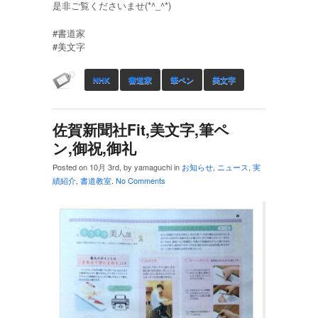
是非ご覧くださいませ(*^_^*)
‪#‎書道家‬
‪#‎美文字‬
NHK
書道家
筆ペン
美文字
佐賀新聞社Fit,美文字,筆ペ
ン,御祝,御礼
Posted on 10月 3rd, by yamaguchi in
お知らせ
,
ニュース
,
実
績紹介
,
書道教室
.
No Comments