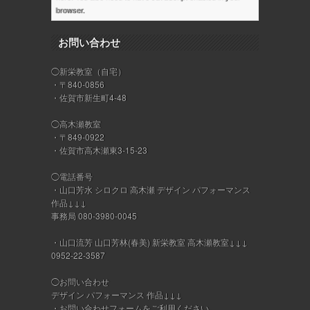
browser.
お問い合わせ
◯新栄教室（自宅）
・〒840-0856
・佐賀市新生町4-48
◯高木瀬教室
・〒849-0922
・佐賀市高木瀬東3-15-23
◯電話番号
・山口芳水 シロクロ 高木瀬 デザイン パフォーマンス
作品↓↓↓
事務局 080-3980-0045
・山口流芳 山口芳林(春美) 新栄教室 高木瀬教室↓↓↓
0952-22-3587
◯お問い合わせ
デザイン パフォーマンス 作品↓↓↓
・
お問い合わせフォーム
をご利用ください。