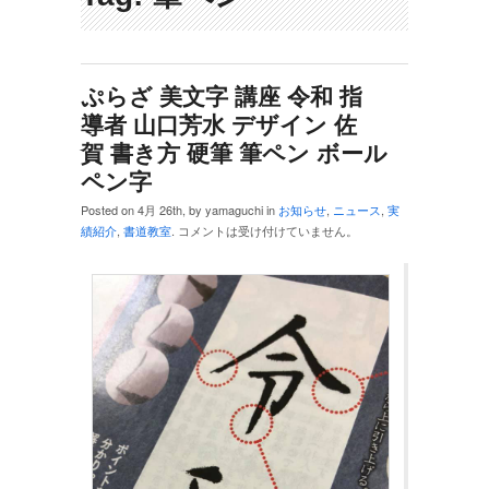
ぷらざ 美文字 講座 令和 指
導者 山口芳水 デザイン 佐
賀 書き方 硬筆 筆ペン ボール
ペン字
Posted on 4月 26th, by yamaguchi in
お知らせ
,
ニュース
,
実
績紹介
,
書道教室
.
コメントは受け付けていません。