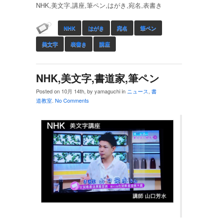
NHK,美文字,講座,筆ペン,はがき,宛名,表書き
NHK
はがき
宛名
筆ペン
美文字
表書き
講座
NHK,美文字,書道家,筆ペン
Posted on 10月 14th, by yamaguchi in
ニュース
,
書
道教室
.
No Comments