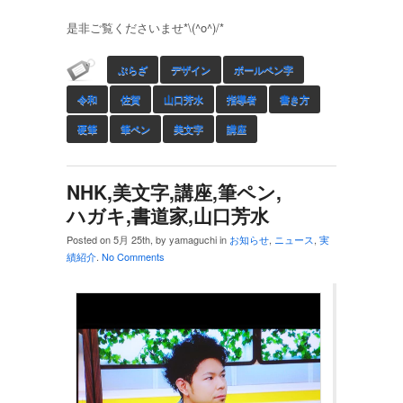
是非ご覧くださいませ*\(^o^)/*
ぷらざ
デザイン
ボールペン字
令和
佐賀
山口芳水
指導者
書き方
硬筆
筆ペン
美文字
講座
NHK,美文字,講座,筆ペン,
ハガキ,書道家,山口芳水
Posted on 5月 25th, by yamaguchi in
お知らせ
,
ニュース
,
実
績紹介
.
No Comments