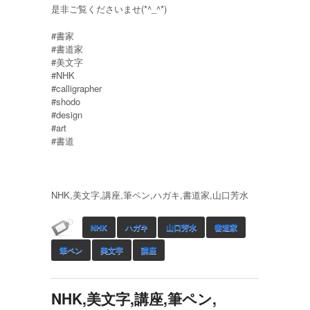
是非ご覧くださいませ(*^_^*)
#書家
#書道家
#美文字
#NHK
#calligrapher
#shodo
#design
#art
#書道
NHK,美文字,講座,筆ペン,ハガキ,書道家,山口芳水
NHK
ハガキ
山口芳水
書道家
筆ペン
美文字
講座
NHK,美文字,講座,筆ペン,