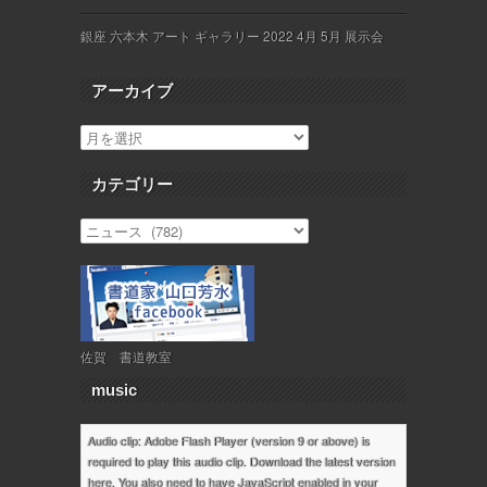
銀座 六本木 アート ギャラリー 2022 4月 5月 展示会
アーカイブ
カテゴリー
佐賀 書道教室
music
Audio clip: Adobe Flash Player (version 9 or above) is
required to play this audio clip. Download the latest version
here
. You also need to have JavaScript enabled in your