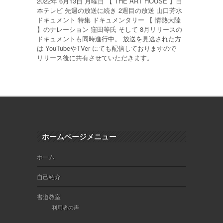
2022年 6月13日 月曜日 【 THE ART HOUSE 】日
本テレビ 先週の放送に続き 2週目の放送 山口芳水
ドキュメント 特集 ドキュメンタリー 【 情熱大陸
】のナレーション 窪田等氏 そして 8月リリースの
ドキュメントも同時進行中。 放送を見逃された方
は YouTubeやTVer にても配信しておりますので
リリース後に共有させていただきます。
ホームページメニュー
ホーム
自己紹介
書道教室
利用者の声