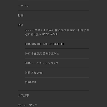
デザイン
動画
個展
delete C 中島ナオ 乳がん 作品 支援 書道家 山口芳水 華
道家 松本光 N HEAD WEAR
2018 個展 山口芳水 LIFTCOFFEE
2017 書作品展 愛 和多屋別荘
2016 オーケストラ シロクロ
個展 上海 2015
個展2013
人気記事
パフォーマンス