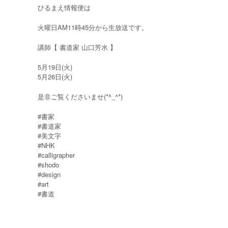
ひるまえ情報便は
火曜日AM11時45分から生放送です。
講師【 書道家 山口芳水 】
5月19日(火)
5月26日(火)
是非ご覧くださいませ(*^_^*)
#書家
#書道家
#美文字
#NHK
#calligrapher
#shodo
#design
#art
#書道