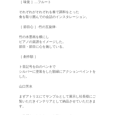
［ 味覚 ］…フルート
それぞれがそれぞれを奏で調和をとった
食を取り囲んでの会話のインスタレーション。
［ 節目心 ］-竹の五旋律-
竹の水墨画を横にし
ピアノの楽譜をイメージした。
節目・節目に心を施している。
［ 創作額 ］
ト音記号を白のペンキで
シルバーに塗装をした額縁にアクションペイントを
した。
山口芳水
まずアトリエにてサンプルとして展示し社長様にご
覧いただきインテリアとして納品させていただきま
す。