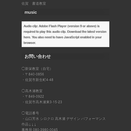
佐賀 書道教室
music
Audio clip: Adobe Flash Player (version 9 or above) is
required to play this audio clip. Download the latest version
here
. You also need to have JavaScript enabled in your
browser.
お問い合わせ
◯新栄教室（自宅）
・〒840-0856
・佐賀市新生町4-48
◯高木瀬教室
・〒849-0922
・佐賀市高木瀬東3-15-23
◯電話番号
・山口芳水 シロクロ 高木瀬 デザイン パフォーマンス
作品↓↓↓
事務局 080-3980-0045