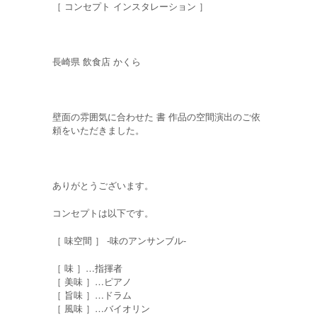
［ コンセプト インスタレーション ］
長崎県 飲食店 かくら
壁面の雰囲気に合わせた 書 作品の空間演出のご依
頼をいただきました。
ありがとうございます。
コンセプトは以下です。
［ 味空間 ］ -味のアンサンブル-
［ 味 ］…指揮者
［ 美味 ］…ピアノ
［ 旨味 ］…ドラム
［ 風味 ］…バイオリン