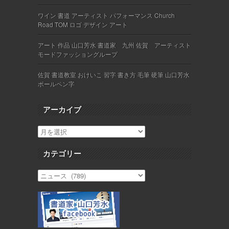
ワイン 書道 アーティスト パフォーマンス Church
Road TOM ロゴ デザイン アート
アート 作品 山口芳水 書道家 九州 佐賀 アーティスト
モードファッショングループ
佐賀 書道教室 おけいこ 習字 書き方 毛筆 硬筆 山口芳水
ボールペン字
アーカイブ
カテゴリー