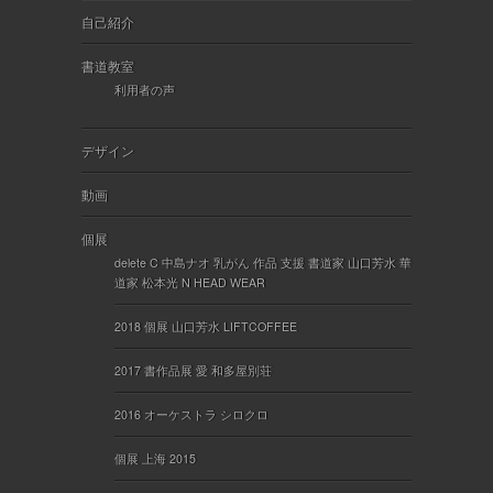
自己紹介
書道教室
利用者の声
デザイン
動画
個展
delete C 中島ナオ 乳がん 作品 支援 書道家 山口芳水 華
道家 松本光 N HEAD WEAR
2018 個展 山口芳水 LIFTCOFFEE
2017 書作品展 愛 和多屋別荘
2016 オーケストラ シロクロ
個展 上海 2015