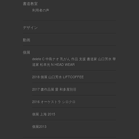
書道教室
利用者の声
デザイン
動画
個展
delete C 中島ナオ 乳がん 作品 支援 書道家 山口芳水 華
道家 松本光 N HEAD WEAR
2018 個展 山口芳水 LIFTCOFFEE
2017 書作品展 愛 和多屋別荘
2016 オーケストラ シロクロ
個展 上海 2015
個展2013