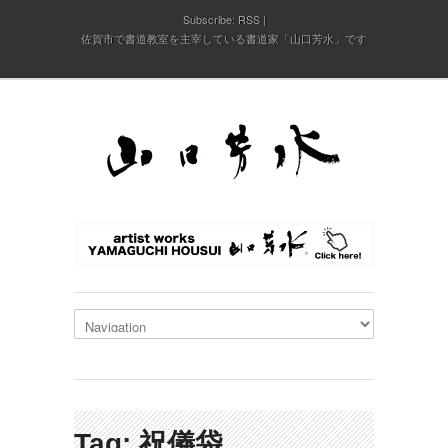
Subscribe:
RSS
佐賀市で書道教室を主宰している書道家「山口芳水」です
Tag: 祝儀袋