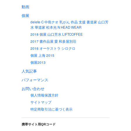
動画
個展
delete C 中島ナオ 乳がん 作品 支援 書道家 山口芳
水 華道家 松本光 N HEAD WEAR
2018 個展 山口芳水 LIFTCOFFEE
2017 書作品展 愛 和多屋別荘
2016 オーケストラ シロクロ
個展 上海 2015
個展2013
人気記事
パフォーマンス
お問い合わせ
個人情報保護方針
サイトマップ
特定商取引法に基づく表示
携帯サイト用QRコード