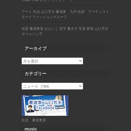
アート 作品 山口芳水 書道家 九州 佐賀 アーティスト
モードファッショングループ
佐賀 書道教室 おけいこ 習字 書き方 毛筆 硬筆 山口芳水
ボールペン字
アーカイブ
カテゴリー
佐賀 書道教室
music