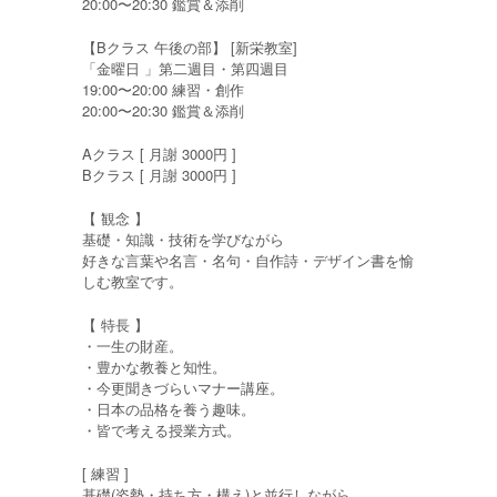
20:00〜20:30 鑑賞＆添削
【Bクラス 午後の部】 [新栄教室]
「金曜日 」第二週目・第四週目
19:00〜20:00 練習・創作
20:00〜20:30 鑑賞＆添削
Aクラス [ 月謝 3000円 ]
Bクラス [ 月謝 3000円 ]
【 観念 】
基礎・知識・技術を学びながら
好きな言葉や名言・名句・自作詩・デザイン書を愉
しむ教室です。
【 特長 】
・一生の財産。
・豊かな教養と知性。
・今更聞きづらいマナー講座。
・日本の品格を養う趣味。
・皆で考える授業方式。
[ 練習 ]
基礎(姿勢・持ち方・構え)と並行しながら