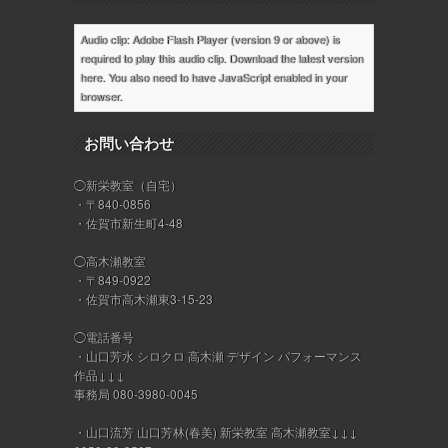
Audio clip: Adobe Flash Player (version 9 or above) is
required to play this audio clip. Download the latest version
here
. You also need to have JavaScript enabled in your
browser.
お問い合わせ
◯新栄教室（自宅）
・〒840-0856
・佐賀市新生町4-48
◯高木瀬教室
・〒849-0922
・佐賀市高木瀬東3-15-23
◯電話番号
・山口芳水 シロクロ 高木瀬 デザイン パフォーマンス
作品↓↓↓
事務局 080-3980-0045
・山口流芳 山口芳林(春美) 新栄教室 高木瀬教室↓↓↓