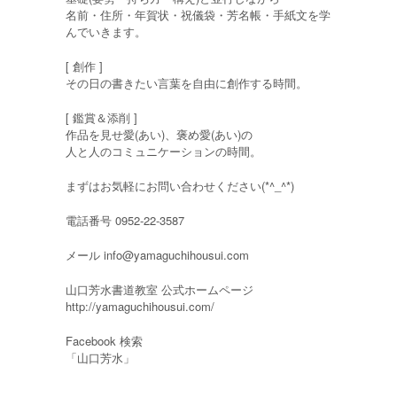
名前・住所・年賀状・祝儀袋・芳名帳・手紙文を学
んでいきます。
[ 創作 ]
その日の書きたい言葉を自由に創作する時間。
[ 鑑賞＆添削 ]
作品を見せ愛(あい)、褒め愛(あい)の
人と人のコミュニケーションの時間。
まずはお気軽にお問い合わせください(*^_^*)
電話番号 0952-22-3587
メール
info@yamaguchihousui.com
山口芳水書道教室 公式ホームページ
http://yamaguchihousui.com/
Facebook 検索
「山口芳水」