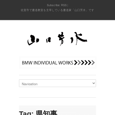
Subscribe:
RSS
佐賀市で書道教室を主宰している書道家「山口芳水」です
Tag: 県知事