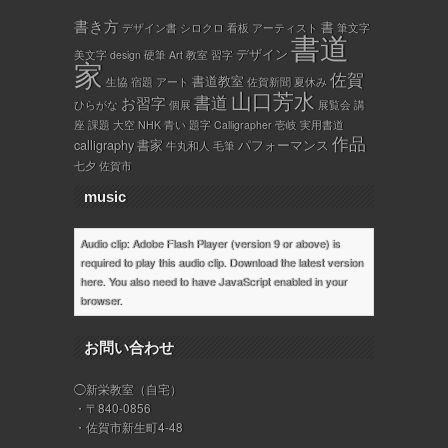
書き方
書
デザイン書
シロクロ
看板
アーティスト
筆文字
書道
デザイン
美文字
design
硬筆
Art
教室
習字
家
佐賀
書道教室
生協
宿題
アート
佐賀新聞
夏休み
山口芳水
書道
お習字
ひらがな
個展
展覧会
講
座
課題
大空
NHK
青い
題字
Calligrapher
壱岐
実用書道
作品
calligraphy
書家
パフォーマンス
牛丸和人
毛筆
七夕
佐賀市
music
Audio clip: Adobe Flash Player (version 9 or above) is
required to play this audio clip. Download the latest version
here
. You also need to have JavaScript enabled in your
browser.
お問い合わせ
◯新栄教室（自宅）
・〒840-0856
・佐賀市新生町4-48