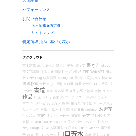
人気記事
パフォーマンス
お問い合わせ
個人情報保護方針
サイトマップ
特定商取引法に基づく表示
タグクラウド
書き方
宮本武蔵
展示
夏休み
筆ペン
壱岐
筆文字
shodo
美文字講座
ひるまえ情報便
サガン鳥栖
TERRAdeART
和太
鼓
ONE thing
佐賀新聞
Yamaguchi
筆
青い
写真
417
松本光
書道教室
学校
saga
揮毫
書道展
個展
壱岐島
ロゴ
令和
井
書道
上有一
東京
高木瀬
県特選
お習字教室
農協
ラベル
作品
印泥
gallery
新栄
塾
アーティスト
年賀状
ワイヤー
ママ
Art
テレビ
美
美字人祭
墨
佐賀県
特待生
Japan
東京オ
お習字
リンピック
画像
小島神社
毛筆
名尾和紙
designer
書家
美文字
牛丸和人
リフトコーヒー
画道家
NHK
習字
条幅
INDIVIDUAL
Housui
CM
看板
ボールペン字
半紙
ひら
がな
design
字
詩
人間国宝
実用書道
LIFTCOFFEE
電話番
山口芳水
書
号
教室
コンクール
講座
題字
ARTIST