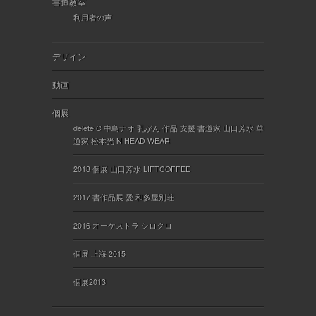
書道教室
利用者の声
デザイン
動画
個展
delete C 中島ナオ 乳がん 作品 支援 書道家 山口芳水 華
道家 松本光 N HEAD WEAR
2018 個展 山口芳水 LIFTCOFFEE
2017 書作品展 愛 和多屋別荘
2016 オーケストラ シロクロ
個展 上海 2015
個展2013