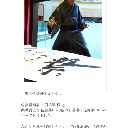
上海の伊勢丹個展の次は
佐賀県知事 山口祥義 様 と
県職員様と 佐賀県PRの皆様と香港へ佐賀県のPRへ
行って参りました。
なんと台風の影響をうけまして現地到着に13時間か