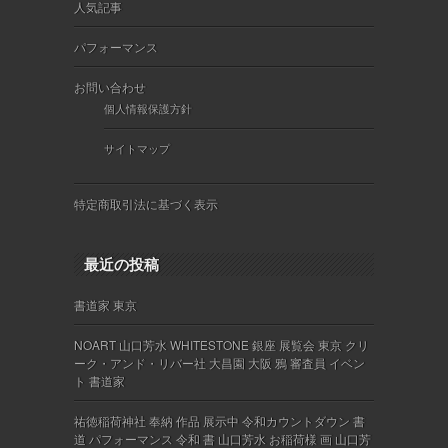
人気記事
パフォーマンス
お問い合わせ
個人情報保護方針
サイトマップ
特定商取引法に基づく表示
最近の投稿
書道家 東京
NOART 山口芳水 WHITESTONE 銀座 展覧会 東京 クリ
ーク・アンド・リバー社 大昌園 大阪 鴉 審査員 イベン
ト 書道家
祐徳稲荷神社 奉納 作品 展示中 令和カウントダウン 書
道 パフォーマンス 令和 書 山口芳水 お稲荷様 画 山口芳