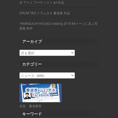
水 アート アーティスト art 作品
DRUM TAO ドラムタオ 書道家 作品
YAMAGUCHI HOUSUI catalog 2019 64ページに及ぶ写
真集 制作
アーカイブ
カテゴリー
佐賀 書道教室
キーワード