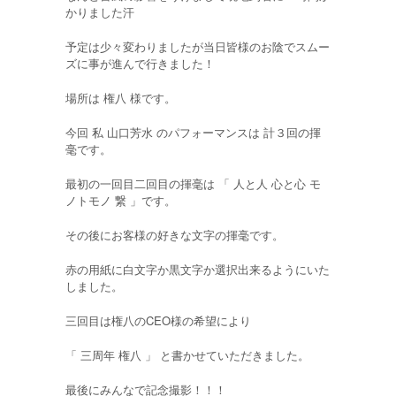
かりました汗
予定は少々変わりましたが当日皆様のお陰でスムー
ズに事が進んで行きました！
場所は 権八 様です。
今回 私 山口芳水 のパフォーマンスは 計３回の揮
毫です。
最初の一回目二回目の揮毫は 「 人と人 心と心 モ
ノトモノ 繋 」です。
その後にお客様の好きな文字の揮毫です。
赤の用紙に白文字か黒文字か選択出来るようにいた
しました。
三回目は権八のCEO様の希望により
「 三周年 権八 」 と書かせていただきました。
最後にみんなで記念撮影！！！