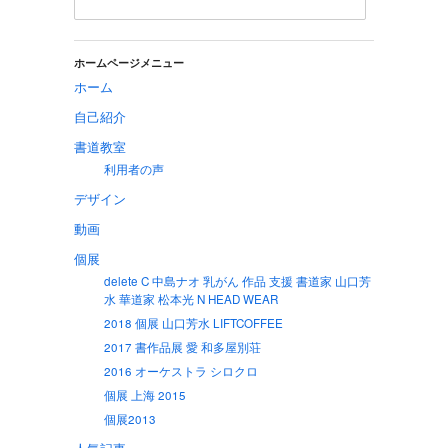
ホームページメニュー
ホーム
自己紹介
書道教室
利用者の声
デザイン
動画
個展
delete C 中島ナオ 乳がん 作品 支援 書道家 山口芳
水 華道家 松本光 N HEAD WEAR
2018 個展 山口芳水 LIFTCOFFEE
2017 書作品展 愛 和多屋別荘
2016 オーケストラ シロクロ
個展 上海 2015
個展2013