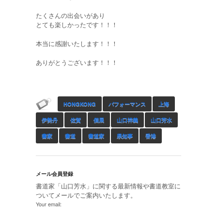
たくさんの出会いがあり
とても楽しかったです！！！
本当に感謝いたします！！！
ありがとうございます！！！
HONGKONG
パフォーマンス
上海
伊勢丹
佐賀
個展
山口祥義
山口芳水
書家
書道
書道家
県知事
香港
メール会員登録
書道家「山口芳水」に関する最新情報や書道教室に
ついてメールでご案内いたします。
Your email: