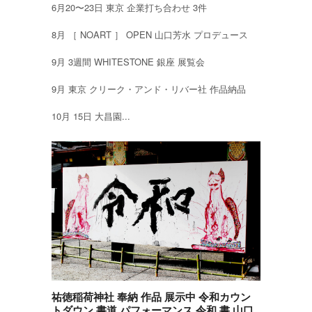
6月20〜23日 東京 企業打ち合わせ 3件
8月 ［ NOART ］ OPEN 山口芳水 プロデュース
9月 3週間 WHITESTONE 銀座 展覧会
9月 東京 クリーク・アンド・リバー社 作品納品
10月 15日 大昌園...
祐徳稲荷神社 奉納 作品 展示中 令和カウン
トダウン 書道 パフォーマンス 令和 書 山口