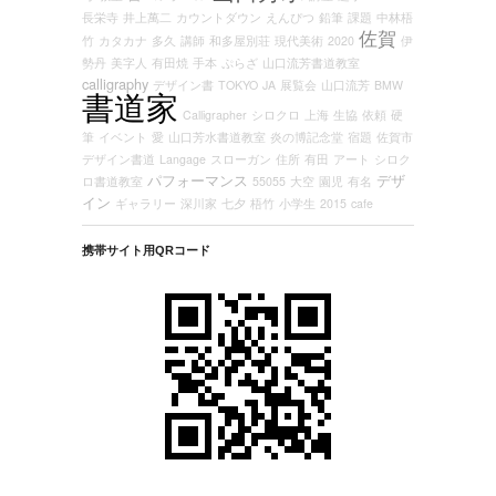
長栄寺
井上萬二
カウントダウン
えんぴつ
鉛筆
課題
中林梧
佐賀
竹
カタカナ
多久
講師
和多屋別荘
現代美術
2020
伊
勢丹
美字人
有田焼
手本
ぷらざ
山口流芳書道教室
calligraphy
デザイン書
TOKYO
JA
展覧会
山口流芳
BMW
書道家
Calligrapher
シロクロ
上海
生協
依頼
硬
筆
イベント
愛
山口芳水書道教室
炎の博記念堂
宿題
佐賀市
デザイン書道
Langage
スローガン
住所
有田
アート
シロク
パフォーマンス
デザ
ロ書道教室
55055
大空
園児
有名
イン
ギャラリー
深川家
七夕
梧竹
小学生
2015
cafe
携帯サイト用QRコード