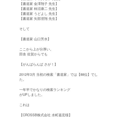
【書道家 金澤翔子 先生】
【書道家 柿沼康二 先生】
【書道家 うどよし 先生】
【書道家 矢部澄翔 先生】
そして
【書道家 山口芳水】
ここから上が分厚い。
田舎 佐賀からでも
【がんばらんば さが！】
2012年3月 当初の検索「書道家」では【88位】でし
た。
一年半でかなりの検索ランキング
がUPしました。
これは
【CROSSB株式会社 水町嘉宏様】