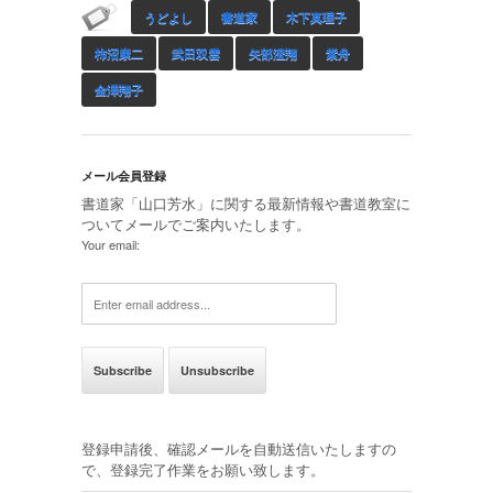
うどよし
書道家
木下真理子
柿沼康二
武田双雲
矢部澄翔
紫舟
金澤翔子
メール会員登録
書道家「山口芳水」に関する最新情報や書道教室に
ついてメールでご案内いたします。
Your email:
登録申請後、確認メールを自動送信いたしますの
で、登録完了作業をお願い致します。