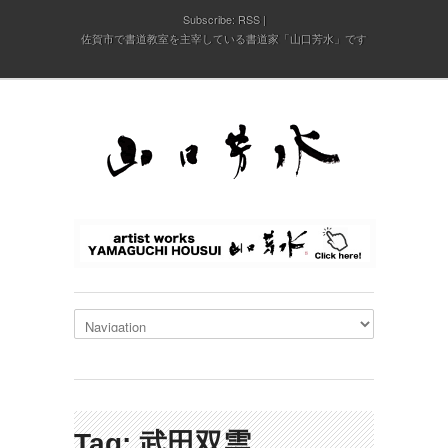
Subscribe:
RSS
佐賀市で書道教室を主宰している書道家「山口芳水」です
Tag: 武田双雲