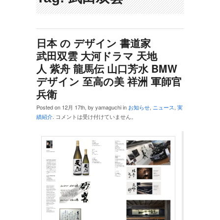
日本 の デザイン 書道家
武田双雲 大河ドラマ 天地
人 紫舟 龍馬伝 山口芳水 BMW
デザイン 至高の美 祥洲 軍師官
兵衛
Posted on 12月 17th, by yamaguchi in
お知らせ
,
ニュース
,
実
績紹介
.
コメントは受け付けていません。