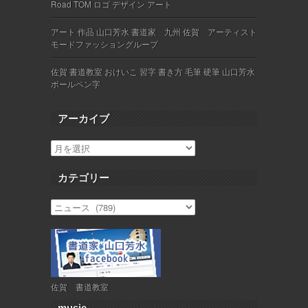
Road TOM ロゴ デザイン アート
アート 作品 山口芳水 書道家 九州 佐賀 アーティスト
モードファッショングループ
佐賀 書道教室 おけいこ 習字 書き方 毛筆 硬筆 山口芳水
ボールペン字
アーカイブ
カテゴリー
佐賀 書道教室
music