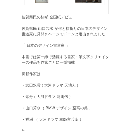
佐賀県民の快挙 全国紙デビュー
佐賀県民 山口芳水 が何と指折りの日本のデザイン
書道家に見開きページでドーンと選出されました
「 日本のデザイン書道家 」
本書では第一線で活躍する書家・筆文字クリエイタ
ーの作品を作家ごとに一挙掲載
掲載作家は
・武田双雲 ( 大河ドラマ 天地人 )
・紫舟 ( 大河ドラマ 龍馬伝 )
・山口芳水（ BMW デザイン 至高の美 ）
・祥洲 （ 大河ドラマ 軍師官兵衛 ）
他…