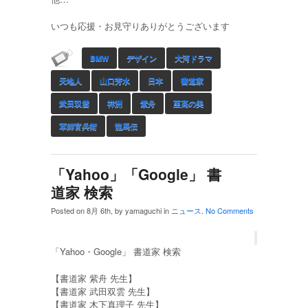
いつも応援・お見守りありがとうございます
BMW
デザイン
大河ドラマ
天地人
山口芳水
日本
書道家
武田双雲
祥洲
紫舟
至高の美
軍師官兵衛
龍馬伝
「Yahoo」「Google」 書
道家 検索
Posted on 8月 6th, by yamaguchi in
ニュース
.
No Comments
「Yahoo・Google」 書道家 検索
【書道家 紫舟 先生】
【書道家 武田双雲 先生】
【書道家 木下真理子 先生】