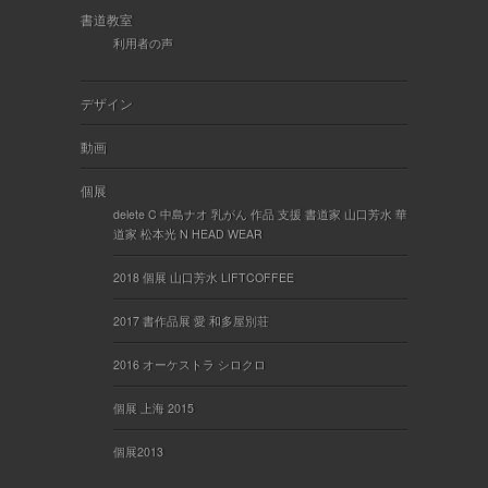
書道教室
利用者の声
デザイン
動画
個展
delete C 中島ナオ 乳がん 作品 支援 書道家 山口芳水 華
道家 松本光 N HEAD WEAR
2018 個展 山口芳水 LIFTCOFFEE
2017 書作品展 愛 和多屋別荘
2016 オーケストラ シロクロ
個展 上海 2015
個展2013