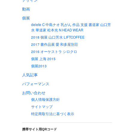
動画
個展
delete C 中島ナオ 乳がん 作品 支援 書道家 山口芳
水 華道家 松本光 N HEAD WEAR
2018 個展 山口芳水 LIFTCOFFEE
2017 書作品展 愛 和多屋別荘
2016 オーケストラ シロクロ
個展 上海 2015
個展2013
人気記事
パフォーマンス
お問い合わせ
個人情報保護方針
サイトマップ
特定商取引法に基づく表示
携帯サイト用QRコード