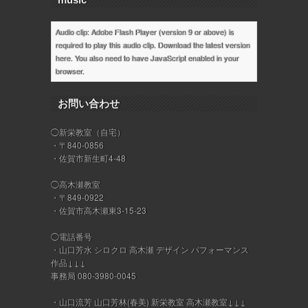
Audio clip: Adobe Flash Player (version 9 or above) is
required to play this audio clip. Download the latest version
here
. You also need to have JavaScript enabled in your
browser.
お問い合わせ
◯新栄教室（自宅）
・〒840-0856
・佐賀市新生町4-48
◯高木瀬教室
・〒849-0922
・佐賀市高木瀬東3-15-23
◯電話番号
・山口芳水 シロクロ 高木瀬 デザイン パフォーマンス
作品↓↓↓
事務局 080-3980-0045
・山口流芳 山口芳林(春美) 新栄教室 高木瀬教室↓↓↓