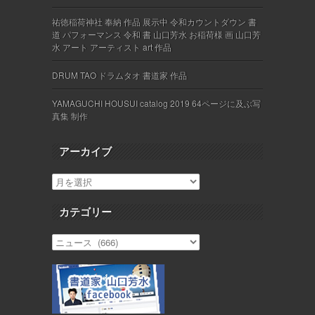
祐徳稲荷神社 奉納 作品 展示中 令和カウントダウン 書
道 パフォーマンス 令和 書 山口芳水 お稲荷様 画 山口芳
水 アート アーティスト art 作品
DRUM TAO ドラムタオ 書道家 作品
YAMAGUCHI HOUSUI catalog 2019 64ページに及ぶ写
真集 制作
アーカイブ
カテゴリー