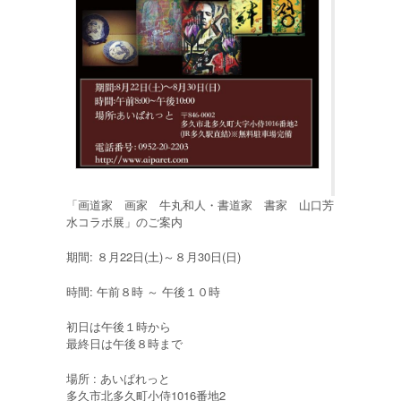
「画道家 画家 牛丸和人・書道家 書家 山口芳
水コラボ展」のご案内
期間: ８月22日(土)～８月30日(日)
時間: 午前８時 ～ 午後１０時
初日は午後１時から
最終日は午後８時まで
場所 : あいぱれっと
多久市北多久町小侍1016番地2