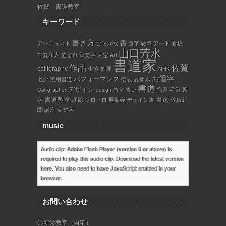
佐賀 書道教室
キーワード
書き方
書
アーティスト
ひらがな
題字
硬筆
アート
看板
山口芳水
牛丸和人
佐賀市
筆文字
大空
Art
書道家
作品
佐賀
calligraphy
生協
個展
NHK
お習字
パフォーマンス
七夕
実用書道
壱岐
夏休み
書道
デザイン
Calligrapher
design
教室
青い
宿題
毛筆
習
書道教室
書家
字
課題
シロクロ
展覧会
デザイン書
佐賀新
聞
講座
美文字
music
Audio clip: Adobe Flash Player (version 9 or above) is
required to play this audio clip. Download the latest version
here
. You also need to have JavaScript enabled in your
browser.
お問い合わせ
◯新栄教室（自宅）