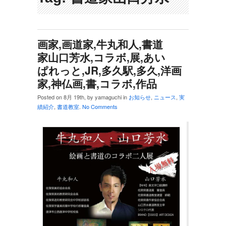
画家,画道家,牛丸和人,書道
家山口芳水,コラボ,展,あい
ぱれっと,JR,多久駅,多久,洋画
家,神仏画,書,コラボ,作品
Posted on 8月 19th, by yamaguchi in
お知らせ
,
ニュース
,
実
績紹介
,
書道教室
.
No Comments