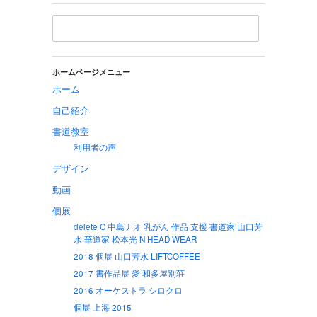
ホームページメニュー
ホーム
自己紹介
書道教室
利用者の声
デザイン
動画
個展
delete C 中島ナオ 乳がん 作品 支援 書道家 山口芳
水 華道家 松本光 N HEAD WEAR
2018 個展 山口芳水 LIFTCOFFEE
2017 書作品展 愛 和多屋別荘
2016 オーケストラ シロクロ
個展 上海 2015