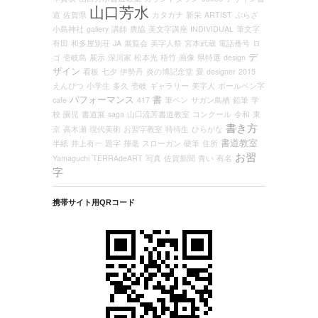
山口芳水
道
佐賀県
カタカナ
新栄
ARTIST
ぷらざ
小島神社
gallery
講師
農協
美文字講座
INDIVIDUAL
筆文字
有田
和多屋別荘
JA
展覧会
美字人祭
宮本武蔵
電話番号
ロ
デ
ゴ
壱岐島
展示
深川家
松本光
梧竹
画像
県特選
design
ザイン
看板
七夕
伊勢丹
炎の博記念堂
愛
designer
2015
えんぴつ
小学生
多久
壱岐
ギャラリー
美字人
ボールペン字
パフォーマンス
書
cafe
417
筆ペン
サガン鳥栖
鉛筆
学
校
園児
書道展
saga
山口流芳書道教室
コンクール
令和
東
書き方
京
高木瀬
現代美術
お習字教室
特待生
ひらがな
書道教室
半紙
井上有一
題字
揮毫
スローガン
硬筆
住所
お習
Yamaguchi
TERRAdeART
写真
佐賀新聞
青い
有名
字
携帯サイト用QRコード