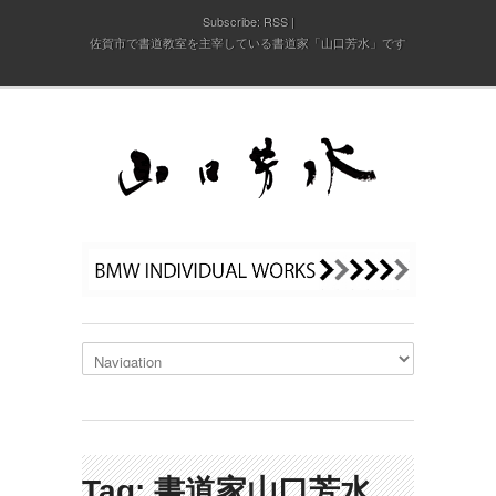
Subscribe:
RSS
佐賀市で書道教室を主宰している書道家「山口芳水」です
Tag: 書道家山口芳水