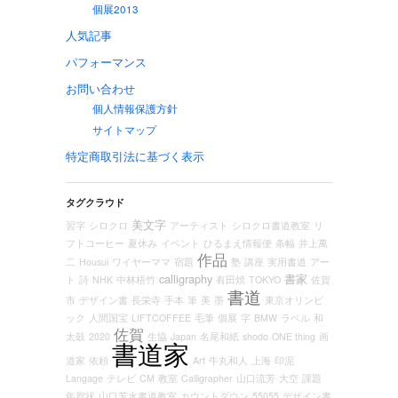
個展2013
人気記事
パフォーマンス
お問い合わせ
個人情報保護方針
サイトマップ
特定商取引法に基づく表示
タグクラウド
美文字
習字
シロクロ
アーティスト
シロクロ書道教室
リ
フトコーヒー
夏休み
イベント
ひるまえ情報便
条幅
井上萬
作品
二
Housui
ワイヤーママ
宿題
塾
講座
実用書道
アー
calligraphy
書家
ト
詩
NHK
中林梧竹
有田焼
TOKYO
佐賀
書道
市
デザイン書
長栄寺
手本
筆
美
墨
東京オリンピ
ック
人間国宝
LIFTCOFFEE
毛筆
個展
字
BMW
ラベル
和
佐賀
太鼓
2020
生協
Japan
名尾和紙
shodo
ONE thing
画
書道家
道家
依頼
Art
牛丸和人
上海
印泥
Langage
テレビ
CM
教室
Calligrapher
山口流芳
大空
課題
年賀状
山口芳水書道教室
カウントダウン
55055
デザイン書