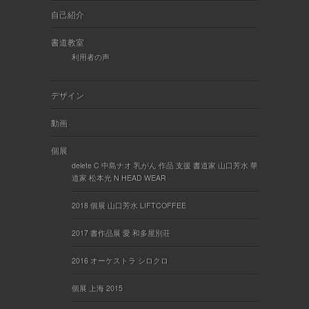
自己紹介
書道教室
利用者の声
デザイン
動画
個展
delete C 中島ナオ 乳がん 作品 支援 書道家 山口芳水 華
道家 松本光 N HEAD WEAR
2018 個展 山口芳水 LIFTCOFFEE
2017 書作品展 愛 和多屋別荘
2016 オーケストラ シロクロ
個展 上海 2015