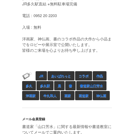
JR多久駅直結 ※無料駐車場完備
電話 : 0952 20 2203
入場 : 無料
洋画家、神仏画、書のコラボ作品の大作から小品ま
でをロビーや展示室で公開いたします。
皆様のご来場を心よりお待ち申し上げます。
JR
あいぱれっと
コラボ
作品
多久
多久駅
展
書
書道家山口芳水
洋画家
牛丸和人
画家
画道家
神仏画
メール会員登録
書道家「山口芳水」に関する最新情報や書道教室に
ついてメールでご案内いたします。