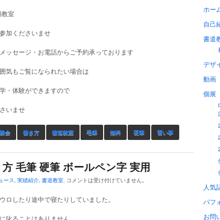
ホー
瀬教室
自己
参加くださいませ
書道
メッセージ・お電話からご予約承っております
デザ
囲気もご覧になられたい場合は
動画
学・体験ができますので
個展
さいませ
験会
書き方
書道教室
毛筆
無料
硬筆
習い事
き方 毛筆 硬筆 ボールペン字 実用
ュース
,
実績紹介
,
書道教室
.
コメントは受け付けていません。
人気
ウロしたり途中で寝たりしていました。
パフ
お問
に叱ることはありません。