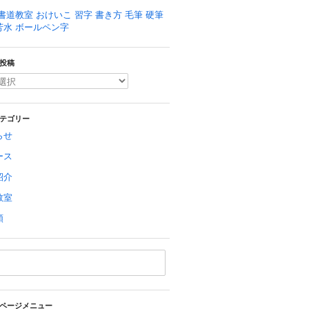
書道教室 おけいこ 習字 書き方 毛筆 硬筆
芳水 ボールペン字
投稿
テゴリー
らせ
ース
紹介
教室
類
ページメニュー