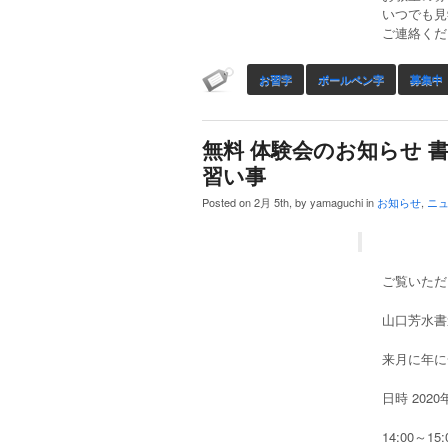
いつでも見
ご連絡くだ
お習字
ボールペン字
募集中
無料 体験会のお知らせ 書
習い事
Posted on 2月 5th, by yamaguchi in
お知らせ
,
ニ
ご覧いただ
山口芳水書
来月に年に
日時 202
14:00～15: