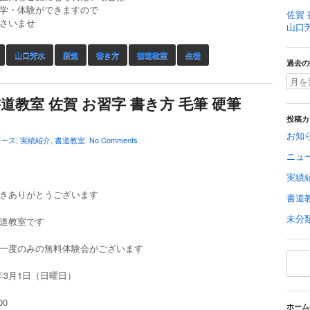
学・体験ができますので
佐賀 
さいませ
山口
山口芳水
新規
書き方
書道教室
生徒
過去の
道教室 佐賀 お習字 書き方 毛筆 硬筆
投稿カ
お知
ュース
,
実績紹介
,
書道教室
.
No Comments
ニュ
実績
きありがとうございます
書道
未分
道教室です
一度のみの無料体験会がございます
0年3月1日（日曜日）
00
ホーム