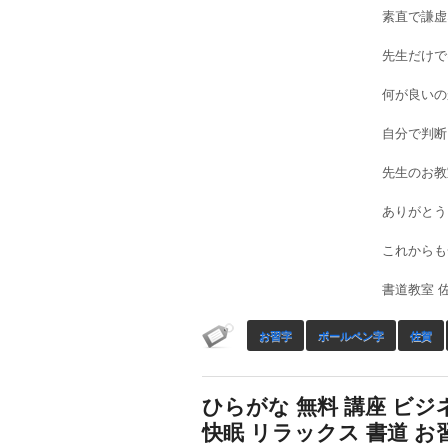
素直で謙虚
先生だけで
何が良いの
自分で判断
先生のお教
ありがとう
これからも
書道教室 佐
お習字
ボールペン字
佐賀
ひらがな 無料 講座 ビジ
快眠 リラックス 書道 お