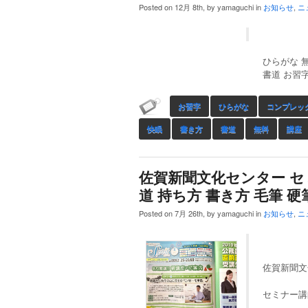
Posted on 12月 8th, by yamaguchi in
お知らせ
,
ニ
ひらがな 
書道 お習字
お習字
ひらがな
コンプレッ
快眠
書き方
書道
無料
講座
佐賀新聞文化センター セミ
道 持ち方 書き方 毛筆 
Posted on 7月 26th, by yamaguchi in
お知らせ
,
ニ
佐賀新聞文
セミナー講