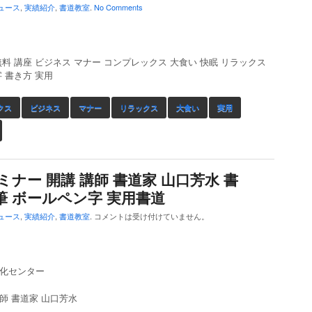
ュース
,
実績紹介
,
書道教室
.
No Comments
無料 講座 ビジネス マナー コンプレックス 大食い 快眠 リラックス
 書き方 実用
クス
ビジネス
マナー
リラックス
大食い
実用
ナー 開講 講師 書道家 山口芳水 書
硬筆 ボールペン字 実用書道
ュース
,
実績紹介
,
書道教室
.
コメントは受け付けていません。
化センター
師 書道家 山口芳水