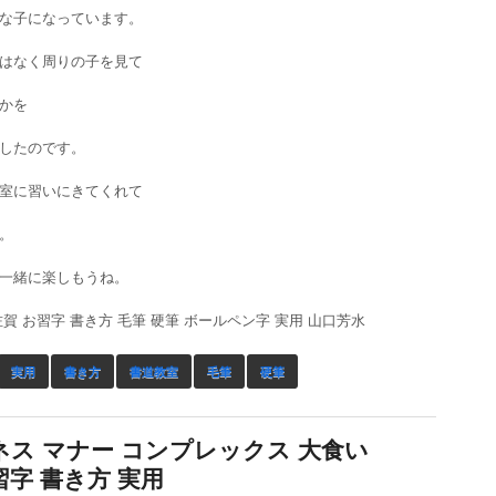
な子になっています。
はなく周りの子を見て
かを
したのです。
室に習いにきてくれて
。
一緒に楽しもうね。
賀 お習字 書き方 毛筆 硬筆 ボールペン字 実用 山口芳水
実用
書き方
書道教室
毛筆
硬筆
ネス マナー コンプレックス 大食い
習字 書き方 実用