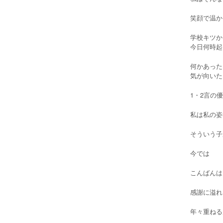
笑顔で温か
学校キツか
今日何時起
何かあった
気が向いた
1・2言の
私は私の姿
そういう子
今では
こんばんは
感謝に溢れ
年々重ねる