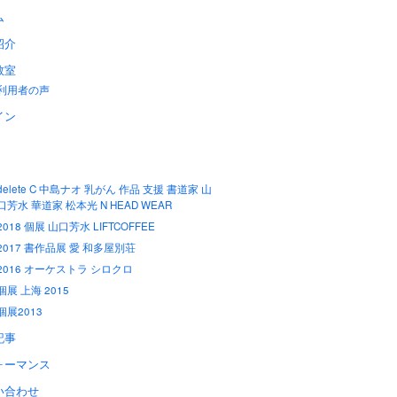
ム
紹介
教室
利用者の声
イン
delete C 中島ナオ 乳がん 作品 支援 書道家 山
口芳水 華道家 松本光 N HEAD WEAR
2018 個展 山口芳水 LIFTCOFFEE
2017 書作品展 愛 和多屋別荘
2016 オーケストラ シロクロ
個展 上海 2015
個展2013
記事
ォーマンス
い合わせ