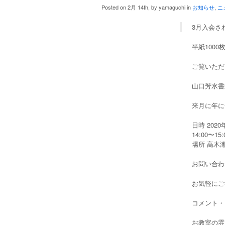
Posted on 2月 14th, by yamaguchi in
お知らせ
,
ニ
3月入会さ
半紙1000
ご覧いただ
山口芳水書
来月に年に
日時 202
14:00〜15:
場所 高木瀬
お問い合わせ 
お気軽にご
コメント・
お教室の雰