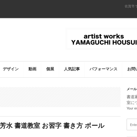
佐賀市
デザイン
動画
個展
人気記事
パフォーマンス
お問
メール
書道
室に
Your em
芳水 書道教室 お習字 書き方 ボール