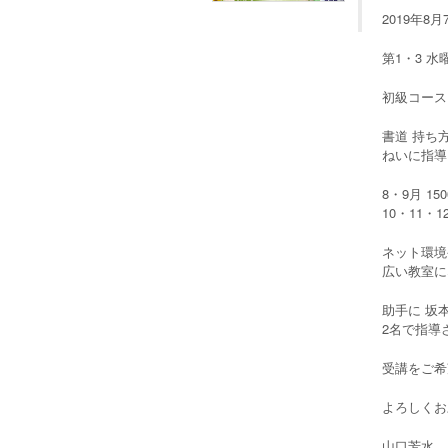
2019年
第1・3 水曜
初級コース 
書道 持ち方
ねいに指導
8・9月 1
10・11・1
ネット環境
広い教室に
助手に 坂
2名で指導
受講をご希
よろしくお
山口芳水