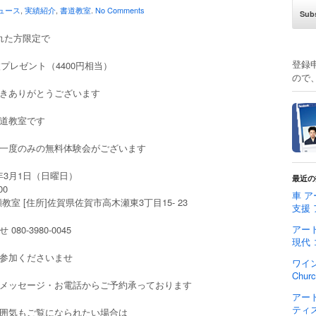
ュース
,
実績紹介
,
書道教室
.
No Comments
れた方限定で
登録
枚プレゼント（4400円相当）
ので
きありがとうございます
道教室です
一度のみの無料体験会がございます
0年3月1日（日曜日）
最近の
00
車 ア
教室 [住所]佐賀県佐賀市高木瀬東3丁目15- 23
支援
アート
080-3980-0045
現代
参加くださいませ
ワイ
Chu
メッセージ・お電話からご予約承っております
アー
ティ
囲気もご覧になられたい場合は