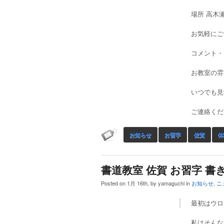
場所 高木
お気軽にご
コメント・
お教室の雰
いつでも見
ご連絡くだ
お知らせ
お習字
佐賀
体
書道教室 佐賀 お習字 書
Posted on 1月 16th, by yamaguchi in
お知らせ
,
ニ
最初はウロ
私はそんな