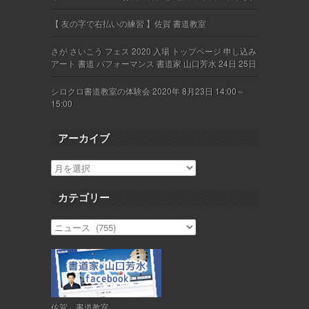
【 友の字で右払いの練習 】佐賀 書道教室
さが さいこう フェス 2020 入場 トップページ 申し込み
アート 書道 パフォーマンス 書道家 山口芳水 24日 25日
シロクロ書道教室の体験会 2020年 8月23日 14:00～
15:00
アーカイブ
カテゴリー
佐賀 書道教室