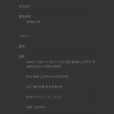
自己紹介
書道教室
利用者の声
デザイン
動画
個展
delete C 中島ナオ 乳がん 作品 支援 書道家 山口芳水 華
道家 松本光 N HEAD WEAR
2018 個展 山口芳水 LIFTCOFFEE
2017 書作品展 愛 和多屋別荘
2016 オーケストラ シロクロ
個展 上海 2015