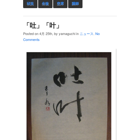
状況
生徒
空席
講師
「吐」「叶」
Posted on 4月 25th, by yamaguchi in
ニュース
.
No
Comments