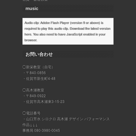
music
Audio clip: Adobe Flash Player (version 9 or above) is
required to play this audio clip. Download the latest version
here
. You also need to have JavaScript enabled in your
browser.
お問い合わせ
◯新栄教室（自宅）
・〒840-0856
・佐賀市新生町4-48
◯高木瀬教室
・〒849-0922
・佐賀市高木瀬東3-15-23
◯電話番号
・山口芳水 シロクロ 高木瀬 デザイン パフォーマンス
作品↓↓↓
事務局 080-3980-0045