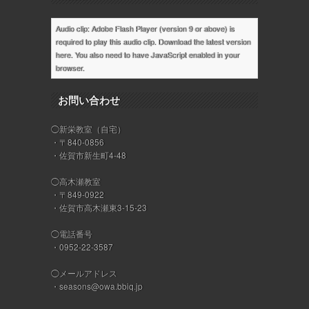
Audio clip: Adobe Flash Player (version 9 or above) is
required to play this audio clip. Download the latest version
here
. You also need to have JavaScript enabled in your
browser.
お問い合わせ
◯新栄教室（自宅）
・〒840-0856
・佐賀市新生町4-48
◯高木瀬教室
・〒849-0922
・佐賀市高木瀬東3-15-23
◯電話番号
・0952-22-3587
◯メールアドレス
・
seasons@owa.bbiq.jp