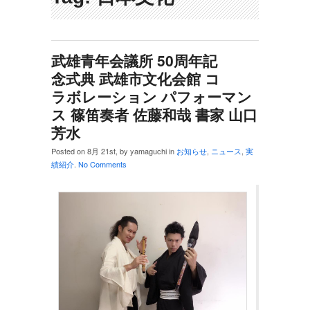
武雄青年会議所 50周年記
念式典 武雄市文化会館 コ
ラボレーション パフォーマン
ス 篠笛奏者 佐藤和哉 書家 山口
芳水
Posted on 8月 21st, by yamaguchi in
お知らせ
,
ニュース
,
実
績紹介
.
No Comments