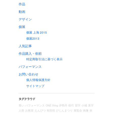
作品
動画
デザイン
個展
個展 上海 2015
個展2013
人気記事
作品購入・依頼
特定商取引法に基づく表示
パフォーマンス
お問い合わせ
個人情報保護方針
サイトマップ
タグクラウド
青い
パフォーマンス
ONE thing
伊勢丹
梧竹
習字
小城
美字
人祭
お教室
えんぴつ
有田焼
びじんまつり
展覧会
画像
炎