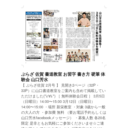
ぷらざ 佐賀 書道教室 お習字 書き方 硬筆 体
験会 山口芳水
【 ぷらざ佐賀 2月号 】 見開き2ページ（32P・
33P）に山口書道教室をご案内も含めて掲載してい
ただけました(*≧∀≦*) ［ 無料体験会日程 ］ 3月5日
（日曜日）14:00〜15:00 3月12日（日曜日）
14:00〜15:00 ・場所 新栄教室 ・対象 3歳から一般
の大人の方 ・参加費 無料 （要お電話予約もしくは
山口芳水facebookメッセージ） ・募集人数 各20名
限定 是非ともお気軽にご参加くださいませ☆ご連