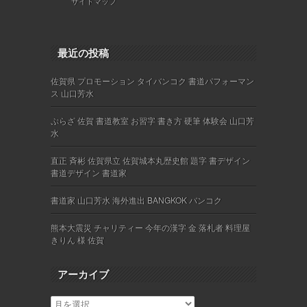
サイトマップ
最近の投稿
佐賀県 プロモーション タイバンコク 書道パフォーマン
ス 山口芳水
ぷらざ 佐賀 書道教室 お習字 書き方 硬筆 体験会 山口芳
水
直正 斉彬 佐賀県立 佐賀城本丸歴史館 題字 書デザイン
書道デザイン 書道家
書道家 山口芳水 海外進出 BANGKOK バンコク
熊本大震災 チャリティー 今年の漢字 金 落札者 料理屋
きりん 様 佐賀
アーカイブ