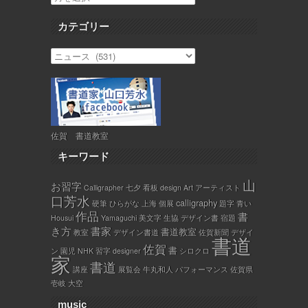
カテゴリー
佐賀 書道教室
キーワード
山
お習字
Calligrapher
七夕
看板
design
Art
アーティスト
口芳水
calligraphy
硬筆
ひらがな
上海
個展
題字
青い
作品
書
Housui
Yamaguchi
美文字
生協
デザイン書
宿題
き方
書家
書道教室
教室
デザイン書道
佐賀新聞
デザイ
書道
佐賀
書
ン
園児
NHK
習字
designer
シロクロ
家
書道
講座
展覧会
牛丸和人
パフォーマンス
佐賀県
壱岐
大空
music