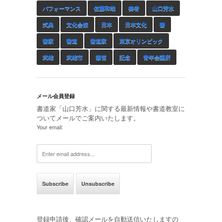
パフォーマンス
佐藤和哉
奏者
山口芳水
式典
文化会館
日本
日本文化
書
書家
書道
書道家
東京オリンピック
武雄
武雄市
篠笛
記念
青年会議所
メール会員登録
書道家「山口芳水」に関する最新情報や書道教室に
ついてメールでご案内いたします。
Your email:
登録申請後、確認メールを自動送信いたしますの