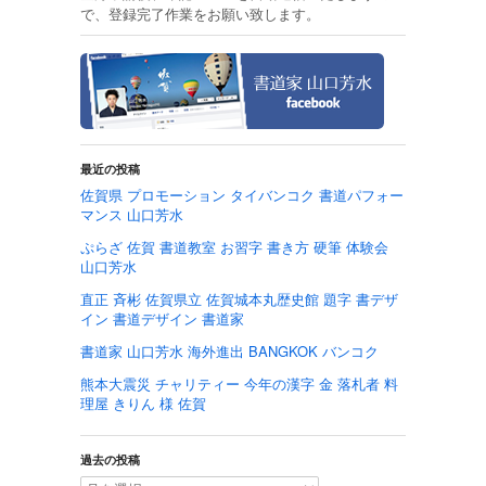
で、登録完了作業をお願い致します。
最近の投稿
佐賀県 プロモーション タイバンコク 書道パフォー
マンス 山口芳水
ぷらざ 佐賀 書道教室 お習字 書き方 硬筆 体験会
山口芳水
直正 斉彬 佐賀県立 佐賀城本丸歴史館 題字 書デザ
イン 書道デザイン 書道家
書道家 山口芳水 海外進出 BANGKOK バンコク
熊本大震災 チャリティー 今年の漢字 金 落札者 料
理屋 きりん 様 佐賀
過去の投稿