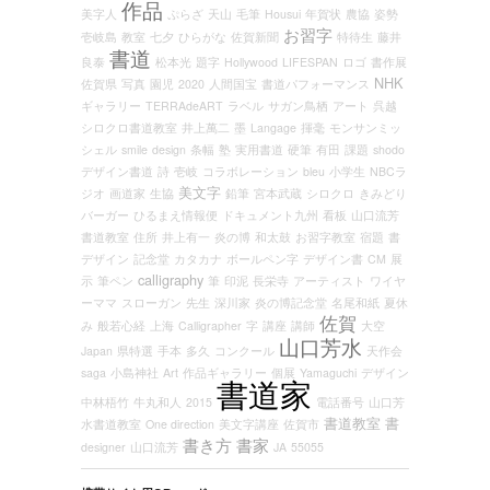
作品
美字人
ぷらざ
天山
毛筆
Housui
年賀状
農協
姿勢
お習字
壱岐島
教室
七夕
ひらがな
佐賀新聞
特待生
藤井
書道
良泰
松本光
題字
Hollywood
LIFESPAN
ロゴ
書作展
NHK
佐賀県
写真
園児
2020
人間国宝
書道パフォーマンス
ギャラリー
TERRAdeART
ラベル
サガン鳥栖
アート
呉越
シロクロ書道教室
井上萬二
墨
Langage
揮毫
モンサンミッ
シェル
smile
design
条幅
塾
実用書道
硬筆
有田
課題
shodo
デザイン書道
詩
壱岐
コラボレーション
bleu
小学生
NBCラ
美文字
ジオ
画道家
生協
鉛筆
宮本武蔵
シロクロ
きみどり
バーガー
ひるまえ情報便
ドキュメント九州
看板
山口流芳
書道教室
住所
井上有一
炎の博
和太鼓
お習字教室
宿題
書
デザイン
記念堂
カタカナ
ボールペン字
デザイン書
CM
展
calligraphy
示
筆ペン
筆
印泥
長栄寺
アーティスト
ワイヤ
ーママ
スローガン
先生
深川家
炎の博記念堂
名尾和紙
夏休
佐賀
み
般若心経
上海
Calligrapher
字
講座
講師
大空
山口芳水
Japan
県特選
手本
多久
コンクール
天作会
saga
小島神社
Art
作品ギャラリー
個展
Yamaguchi
デザイン
書道家
中林梧竹
牛丸和人
2015
電話番号
山口芳
書道教室
書
水書道教室
One direction
美文字講座
佐賀市
書き方
書家
designer
山口流芳
JA
55055