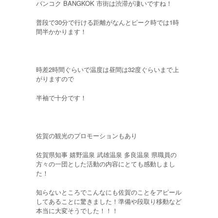
バンコク BANGKOK 市街は渋滞が凄いですね！
普段で30分で行ける距離がなんとピーク時では1時
間半かかります！
時差2時間ぐらいで温度は昼間は32度ぐらいまで上
がりますので
半袖で十分です！
佐賀の観光のプロモーションもあり
佐賀県知事 嬉野温泉 武雄温泉 多良温泉 県職員の
方々の一団とした活動の内容にとても感動しまし
た！
知らないところでこんなにも佐賀のことをアピール
してあることに驚きました！準備や段取り移動など
本当に大変そうでした！！！