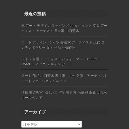
最近の投稿
車 アート デザイン ラッピング bmw ペイント 支援 アー
ティスト アーチスト 書道家 山口芳水
アート デザイン Tシャツ 書道家 アーティスト 現代 コ
ンテンポラリー 版画 作品 完売作家
ワイン 書道 アーティスト パフォーマンス Church
Road TOM ロゴ デザイン アート
アート 作品 山口芳水 書道家 九州 佐賀 アーティスト
モードファッショングループ
佐賀 書道教室 おけいこ 習字 書き方 毛筆 硬筆 山口芳水
ボールペン字
アーカイブ