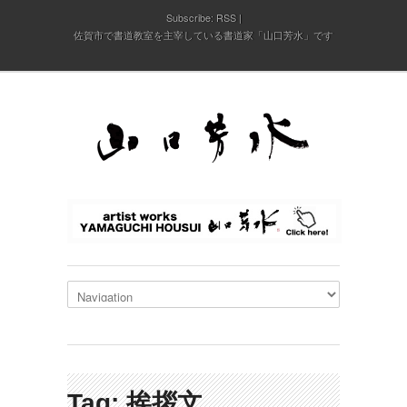
Subscribe:
RSS
佐賀市で書道教室を主宰している書道家「山口芳水」です
Tag: 挨拶文