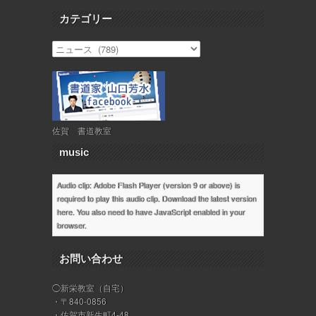
カテゴリー
佐賀 書道教室
music
Audio clip: Adobe Flash Player (version 9 or above) is
required to play this audio clip. Download the latest version
here
. You also need to have JavaScript enabled in your
browser.
お問い合わせ
◯新栄教室（自宅）
・〒840-0856
・佐賀市新生町4-48