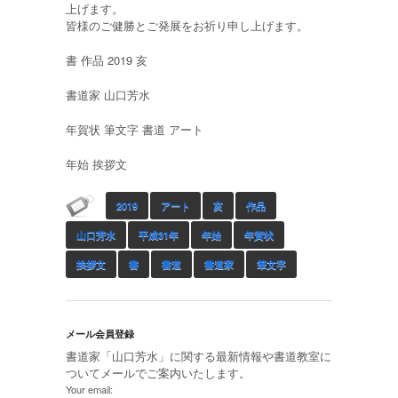
上げます。
皆様のご健勝とご発展をお祈り申し上げます。
書 作品 2019 亥
書道家 山口芳水
年賀状 筆文字 書道 アート
年始 挨拶文
2019
アート
亥
作品
山口芳水
平成31年
年始
年賀状
挨拶文
書
書道
書道家
筆文字
メール会員登録
書道家「山口芳水」に関する最新情報や書道教室に
ついてメールでご案内いたします。
Your email: