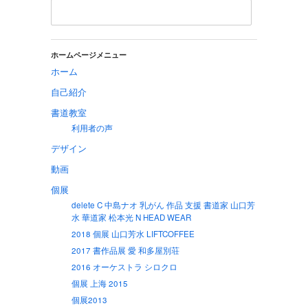
ホームページメニュー
ホーム
自己紹介
書道教室
利用者の声
デザイン
動画
個展
delete C 中島ナオ 乳がん 作品 支援 書道家 山口芳
水 華道家 松本光 N HEAD WEAR
2018 個展 山口芳水 LIFTCOFFEE
2017 書作品展 愛 和多屋別荘
2016 オーケストラ シロクロ
個展 上海 2015
個展2013