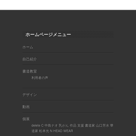
ホームページメニュー
ホーム
自己紹介
書道教室
利用者の声
デザイン
動画
個展
delete C 中島ナオ 乳がん 作品 支援 書道家 山口芳水 華
道家 松本光 N HEAD WEAR