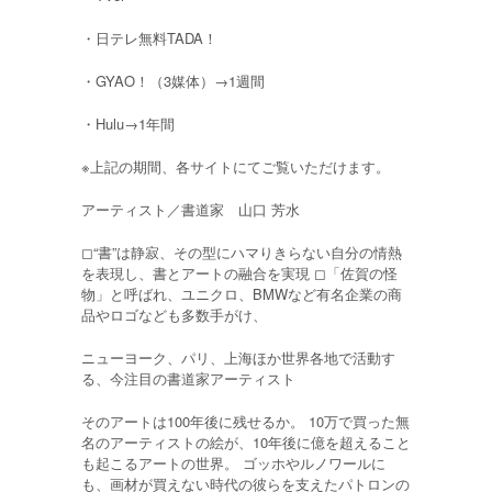
・日テレ無料TADA！
・GYAO！（3媒体）→1週間
・Hulu→1年間
※上記の期間、各サイトにてご覧いただけます。
アーティスト／書道家 山口 芳水
◻︎“書”は静寂、その型にハマりきらない自分の情熱
を表現し、書とアートの融合を実現 ◻︎「佐賀の怪
物」と呼ばれ、ユニクロ、BMWなど有名企業の商
品やロゴなども多数手がけ、
ニューヨーク、パリ、上海ほか世界各地で活動す
る、今注目の書道家アーティスト
そのアートは100年後に残せるか。 10万で買った無
名のアーティストの絵が、10年後に億を超えること
も起こるアートの世界。 ゴッホやルノワールに
も、画材が買えない時代の彼らを支えたパトロンの