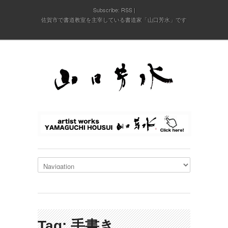
Subscribe:
RSS
佐賀市で書道教室を主宰している書道家「山口芳水」です
Tag: 手書き