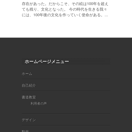
存在があった。だからこそ、その絵は100年を超え
ても残り、文化となった。 今の時代を生きる我々
には、100年後の文化を作っていく使命がある。...
ホームページメニュー
ホーム
自己紹介
書道教室
利用者の声
デザイン
動画