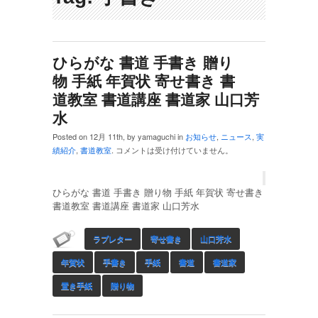
ひらがな 書道 手書き 贈り
物 手紙 年賀状 寄せ書き 書
道教室 書道講座 書道家 山口芳
水
Posted on 12月 11th, by yamaguchi in
お知らせ
,
ニュース
,
実
績紹介
,
書道教室
.
コメントは受け付けていません。
ひらがな 書道 手書き 贈り物 手紙 年賀状 寄せ書き
書道教室 書道講座 書道家 山口芳水
ラブレター
寄せ書き
山口芳水
年賀状
手書き
手紙
書道
書道家
置き手紙
贈り物