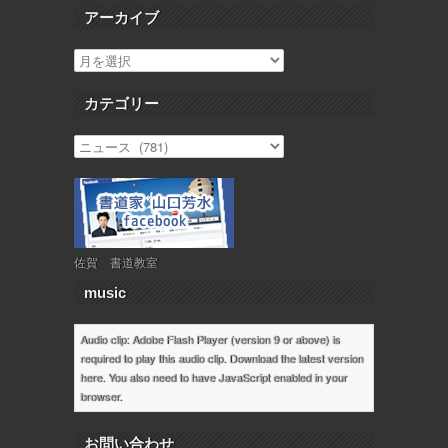
アーカイブ
カテゴリー
佐賀 書道教室
music
Audio clip: Adobe Flash Player (version 9 or above) is
required to play this audio clip. Download the latest version
here
. You also need to have JavaScript enabled in your
browser.
お問い合わせ