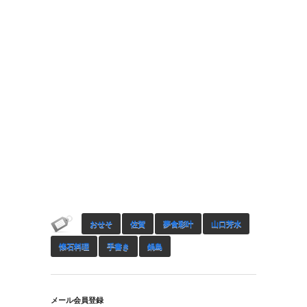
おせそ
佐賀
夢食彩叶
山口芳水
懐石料理
手書き
鍋島
メール会員登録