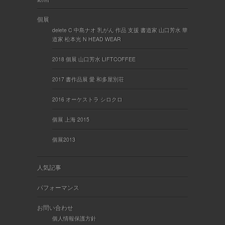
個展
delete C 中島ナオ 乳がん 作品 支援 書道家 山口芳水 華
道家 松本光 N HEAD WEAR
2018 個展 山口芳水 LIFTCOFFEE
2017 書作品展 愛 和多屋別荘
2016 オーケストラ シロクロ
個展 上海 2015
個展2013
人気記事
パフォーマンス
お問い合わせ
個人情報保護方針