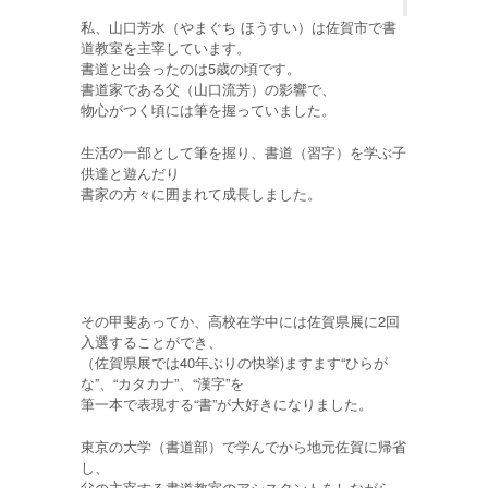
私、山口芳水（やまぐち ほうすい）は佐賀市で書
道教室を主宰しています。
書道と出会ったのは5歳の頃です。
書道家である父（山口流芳）の影響で、
物心がつく頃には筆を握っていました。
生活の一部として筆を握り、書道（習字）を学ぶ子
供達と遊んだり
書家の方々に囲まれて成長しました。
その甲斐あってか、高校在学中には佐賀県展に2回
入選することができ、
（佐賀県展では40年ぶりの快挙)ますます“ひらが
な”、“カタカナ”、“漢字”を
筆一本で表現する“書”が大好きになりました。
東京の大学（書道部）で学んでから地元佐賀に帰省
し、
父の主宰する書道教室のアシスタントをしながら