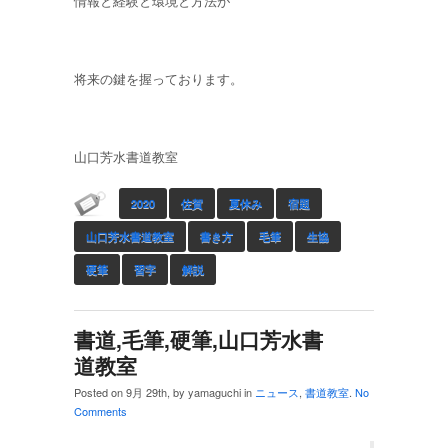
情報と経験と環境と方法が
将来の鍵を握っております。
山口芳水書道教室
2020
佐賀
夏休み
宿題
山口芳水書道教室
書き方
毛筆
生協
硬筆
習字
解説
書道,毛筆,硬筆,山口芳水書
道教室
Posted on 9月 29th, by yamaguchi in
ニュース
,
書道教室
.
No
Comments