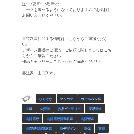
道”、“硬筆”、“毛筆”の
コースを選べるようになっておりますのでお気軽に
お問い合わせください。
書道教室に関する情報はこちらからご確認くださ
い。
デザイン書道のご相談・ご依頼に関しましてはこち
らからご確認ください。
作品ギャラリーはこちらからご確認ください。
書道家「山口芳水」
ひらがな
カタカナ
ボールペン字
主宰
佐賀市
作品ギャラリー
実用書道
山口流芳
山口流芳書道教室
山口芳水
山口芳水書道教室
書デザイン
書体
書家