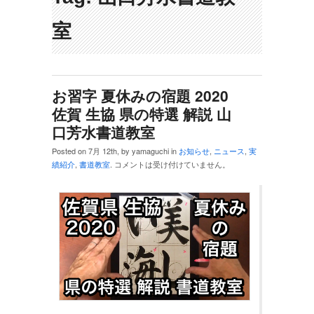
室
お習字 夏休みの宿題 2020
佐賀 生協 県の特選 解説 山
口芳水書道教室
Posted on 7月 12th, by yamaguchi in
お知らせ
,
ニュース
,
実
績紹介
,
書道教室
.
コメントは受け付けていません。