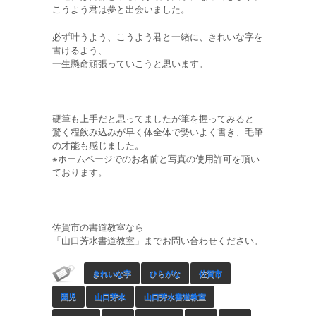
こうよう君は夢と出会いました。
必ず叶うよう、こうよう君と一緒に、きれいな字を
書けるよう、
一生懸命頑張っていこうと思います。
硬筆も上手だと思ってましたが筆を握ってみると
驚く程飲み込みが早く体全体で勢いよく書き、毛筆
の才能も感じました。
※ホームページでのお名前と写真の使用許可を頂い
ております。
佐賀市の書道教室なら
「山口芳水書道教室」までお問い合わせください。
きれいな字
ひらがな
佐賀市
園児
山口芳水
山口芳水書道教室