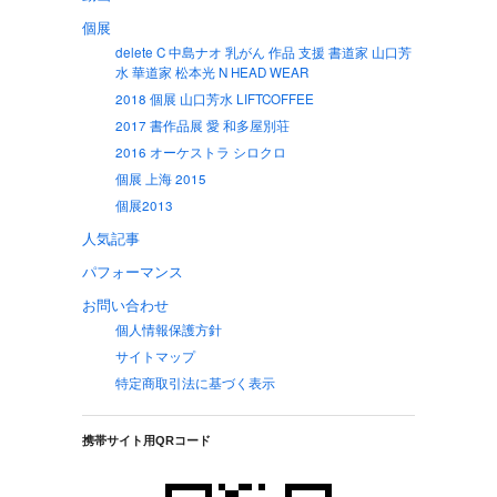
個展
delete C 中島ナオ 乳がん 作品 支援 書道家 山口芳
水 華道家 松本光 N HEAD WEAR
2018 個展 山口芳水 LIFTCOFFEE
2017 書作品展 愛 和多屋別荘
2016 オーケストラ シロクロ
個展 上海 2015
個展2013
人気記事
パフォーマンス
お問い合わせ
個人情報保護方針
サイトマップ
特定商取引法に基づく表示
携帯サイト用QRコード