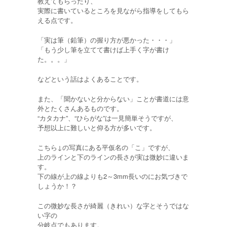
教えてもらったり、
実際に書いているところを見ながら指導をしてもら
える点です。
「実は筆（鉛筆）の握り方が悪かった・・・」
「もう少し筆を立てて書けば上手く字が書け
た。。。」
などという話はよくあることです。
また、「聞かないと分からない」ことが書道には意
外とたくさんあるものです。
“カタカナ”、“ひらがな”は一見簡単そうですが、
予想以上に難しいと仰る方が多いです。
こちら↓の写真にある平仮名の「こ」ですが、
上のラインと下のラインの長さが実は微妙に違いま
す。
下の線が上の線よりも2～3mm長いのにお気づきで
しょうか！？
この微妙な長さが綺麗（きれい）な字とそうではな
い字の
分岐点でもあります。