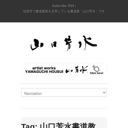
Subscribe:
RSS
佐賀市で書道教室を主宰している書道家「山口芳水」です
Tag: 山口芳水書道教