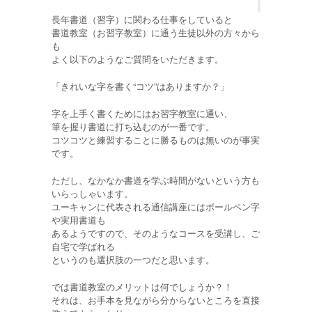
長年書道（習字）に関わる仕事をしていると
書道教室（お習字教室）に通う生徒以外の方々から
も
よく以下のようなご質問をいただきます。
「きれいな字を書く“コツ”はありますか？」
字を上手く書くためにはお習字教室に通い、
筆を握り書道に打ち込むのが一番です。
コツコツと練習することに勝るものは無いのが事実
です。
ただし、なかなか書道を学ぶ時間がないという方も
いらっしゃいます。
ユーキャンに代表される通信講座にはボールペン字
や実用書道も
あるようですので、そのようなコースを受講し、ご
自宅で学ばれる
というのも選択肢の一つだと思います。
では書道教室のメリットは何でしょうか？！
それは、お手本を見ながら分からないところを直接