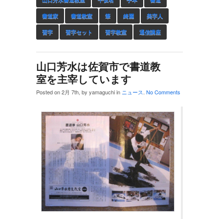
書道家
書道教室
筆
綺麗
美字人
習字
習字セット
習字教室
通信講座
山口芳水は佐賀市で書道教
室を主宰しています
Posted on 2月 7th, by yamaguchi in
ニュース
.
No Comments