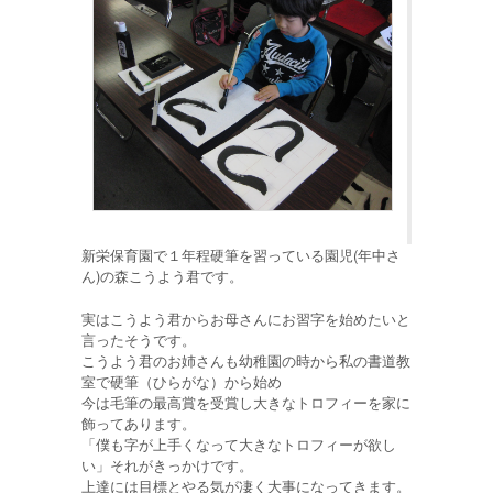
新栄保育園で１年程硬筆を習っている園児(年中さ
ん)の森こうよう君です。
実はこうよう君からお母さんにお習字を始めたいと
言ったそうです。
こうよう君のお姉さんも幼稚園の時から私の書道教
室で硬筆（ひらがな）から始め
今は毛筆の最高賞を受賞し大きなトロフィーを家に
飾ってあります。
「僕も字が上手くなって大きなトロフィーが欲し
い」それがきっかけです。
上達には目標とやる気が凄く大事になってきます。