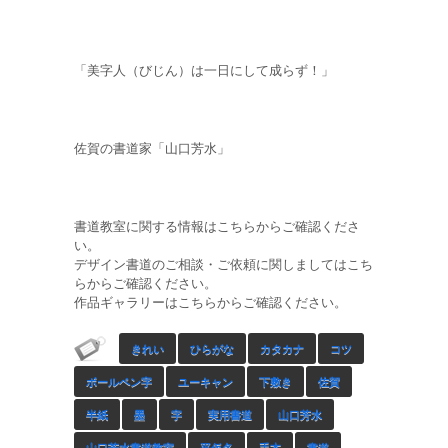
「美字人（びじん）は一日にして成らず！」
佐賀の書道家「山口芳水」
書道教室に関する情報はこちらからご確認くださ
い。
デザイン書道のご相談・ご依頼に関しましてはこち
らからご確認ください。
作品ギャラリーはこちらからご確認ください。
きれい
ひらがな
カタカナ
コツ
ボールペン字
ユーキャン
下敷き
佐賀
半紙
墨
字
実用書道
山口芳水
山口芳水書道教室
平仮名
手本
書道