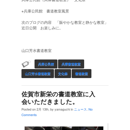
※兵庫公民館 書道教室風景
次のブログの内容 「賑やかな教室と静かな教室」
近日公開 お楽しみに。
山口芳水書道教室
兵庫公民館
兵庫書道教室
山口芳水書道教室
文化祭
書道教室
佐賀市新栄の書道教室に入
会いただきました。
Posted on 2月 13th, by yamaguchi in
ニュース
.
No
Comments