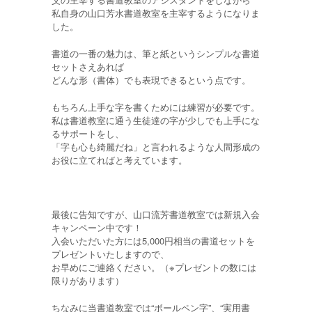
私自身の山口芳水書道教室を主宰するようになりま
した。
書道の一番の魅力は、筆と紙というシンプルな書道
セットさえあれば
どんな形（書体）でも表現できるという点です。
もちろん上手な字を書くためには練習が必要です。
私は書道教室に通う生徒達の字が少しでも上手にな
るサポートをし、
「字も心も綺麗だね」と言われるような人間形成の
お役に立てればと考えています。
最後に告知ですが、山口流芳書道教室では新規入会
キャンペーン中です！
入会いただいた方には5,000円相当の書道セットを
プレゼントいたしますので、
お早めにご連絡ください。（※プレゼントの数には
限りがあります）
ちなみに当書道教室では“ボールペン字”、“実用書