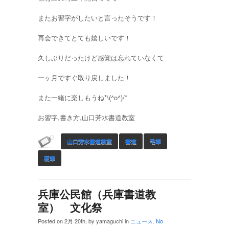
またお習字がしたいと言ったそうです！
再会できてとても嬉しいです！
久しぶりだったけど感覚は忘れていなくて
一ヶ月ですぐ取り戻しました！
また一緒に楽しもうね*\(^o^)/*
お習字,書き方,山口芳水書道教室
山口芳水書道教室
書道
毛筆
硬筆
兵庫公民館（兵庫書道教
室） 文化祭
Posted on 2月 20th, by yamaguchi in
ニュース
.
No