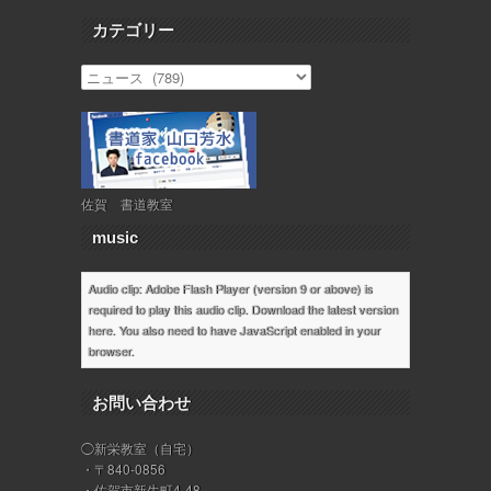
カテゴリー
佐賀 書道教室
music
Audio clip: Adobe Flash Player (version 9 or above) is
required to play this audio clip. Download the latest version
here
. You also need to have JavaScript enabled in your
browser.
お問い合わせ
◯新栄教室（自宅）
・〒840-0856
・佐賀市新生町4-48