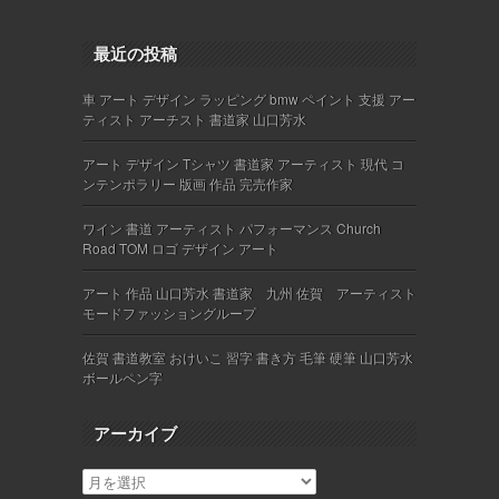
最近の投稿
車 アート デザイン ラッピング bmw ペイント 支援 アー
ティスト アーチスト 書道家 山口芳水
アート デザイン Tシャツ 書道家 アーティスト 現代 コ
ンテンポラリー 版画 作品 完売作家
ワイン 書道 アーティスト パフォーマンス Church
Road TOM ロゴ デザイン アート
アート 作品 山口芳水 書道家 九州 佐賀 アーティスト
モードファッショングループ
佐賀 書道教室 おけいこ 習字 書き方 毛筆 硬筆 山口芳水
ボールペン字
アーカイブ