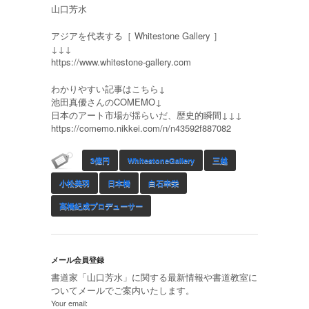
山口芳水
アジアを代表する［ Whitestone Gallery ］
↓↓↓
https://www.whitestone-gallery.com
わかりやすい記事はこちら↓
池田真優さんのCOMEMO↓
日本のアート市場が揺らいだ、歴史的瞬間↓↓↓
https://comemo.nikkei.com/n/n43592f887082
3億円
WhitestoneGallery
三越
小松美羽
日本橋
白石幸栄
髙橋紀成プロデューサー
メール会員登録
書道家「山口芳水」に関する最新情報や書道教室に
ついてメールでご案内いたします。
Your email: