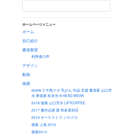
ホームページメニュー
ホーム
自己紹介
書道教室
利用者の声
デザイン
動画
個展
delete C 中島ナオ 乳がん 作品 支援 書道家 山口芳
水 華道家 松本光 N HEAD WEAR
2018 個展 山口芳水 LIFTCOFFEE
2017 書作品展 愛 和多屋別荘
2016 オーケストラ シロクロ
個展 上海 2015
個展2013