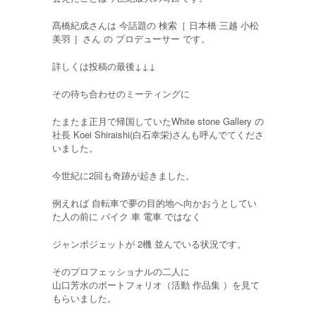
髙橋紀成さんは 今話題の 検索［ 日本橋 三越 小松
美羽 ］さん の プロデューサー です。
詳しくは投稿の最後↓↓↓
その待ち合わせのミーティングに
たまたま正月で帰国していたWhite stone Gallery の
社長 Koei Shiraishi(白石幸栄)さんも呼んでてくださ
いました。
今世紀に2回も奇跡が起きました。
例えれば 自転車で夢の目的地へ向かおうとしてい
た人の前に バイク 車 電車 ではなく
ジャンボジェットが 2機 並んでいる状況です。
そのプロフェッショナルの二人に
山口芳水のポートフォリオ（活動 作品集 ）を見て
もらいました。