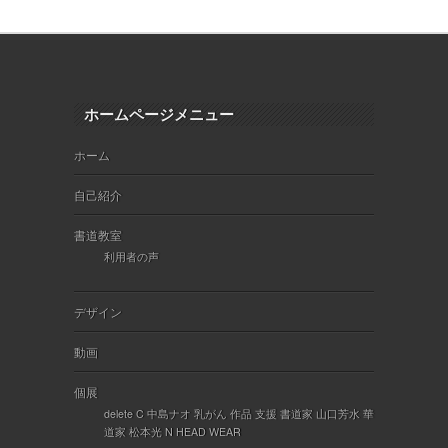
ホームページメニュー
ホーム
自己紹介
書道教室
利用者の声
デザイン
動画
個展
delete C 中島ナオ 乳がん 作品 支援 書道家 山口芳水 華
道家 松本光 N HEAD WEAR