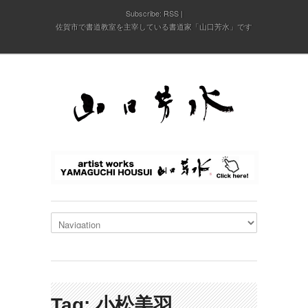
Subscribe:
RSS
佐賀市で書道教室を主宰している書道家「山口芳水」です
Tag: 小松美羽