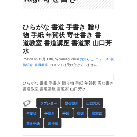
ひらがな 書道 手書き 贈り
物 手紙 年賀状 寄せ書き 書
道教室 書道講座 書道家 山口芳
水
Posted on 12月 11th, by yamaguchi in
お知らせ
,
ニュース
,
実
績紹介
,
書道教室
.
コメントは受け付けていません。
ひらがな 書道 手書き 贈り物 手紙 年賀状 寄せ書き
書道教室 書道講座 書道家 山口芳水
ラブレター
寄せ書き
山口芳水
年賀状
手書き
手紙
書道
書道家
置き手紙
贈り物