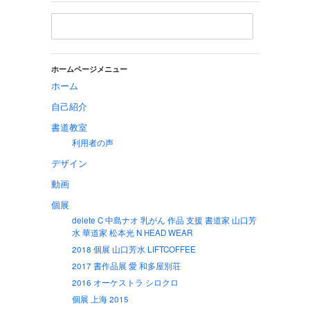
ホームページメニュー
ホーム
自己紹介
書道教室
利用者の声
デザイン
動画
個展
delete C 中島ナオ 乳がん 作品 支援 書道家 山口芳
水 華道家 松本光 N HEAD WEAR
2018 個展 山口芳水 LIFTCOFFEE
2017 書作品展 愛 和多屋別荘
2016 オーケストラ シロクロ
個展 上海 2015