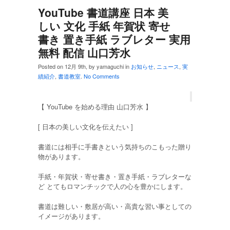
YouTube 書道講座 日本 美
しい 文化 手紙 年賀状 寄せ
書き 置き手紙 ラブレター 実用
無料 配信 山口芳水
Posted on 12月 9th, by yamaguchi in
お知らせ
,
ニュース
,
実
績紹介
,
書道教室
.
No Comments
【 YouTube を始める理由 山口芳水 】
[ 日本の美しい文化を伝えたい ]
書道には相手に手書きという気持ちのこもった贈り
物があります。
手紙・年賀状・寄せ書き・置き手紙・ラブレターな
ど とてもロマンチックで人の心を豊かにします。
書道は難しい・敷居が高い・高貴な習い事としての
イメージがあります。