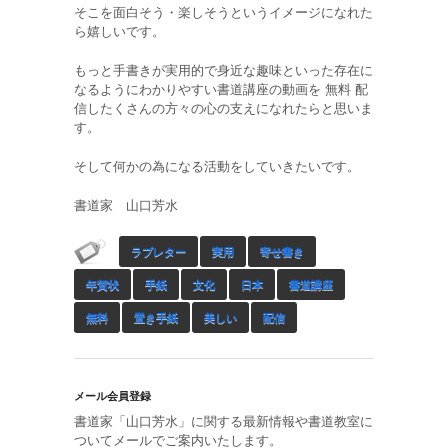
そこを面白そう・楽しそうというイメージになれた
ら嬉しいです。
もっと手書きが実用的で身近な趣味といった存在に
なるようにわかりやすい書道講座の動画を 無料 配
信したくさんの方々の心の支えになれたらと思いま
す。
そして何かの為になる活動をしていきたいです。
書道家 山口芳水
ラブレター
実用
寄せ書き
年賀状
手紙
文化
日本
書道講座
無料
置き手紙
美しい
配信
メール会員登録
書道家「山口芳水」に関する最新情報や書道教室に
ついてメールでご案内いたします。