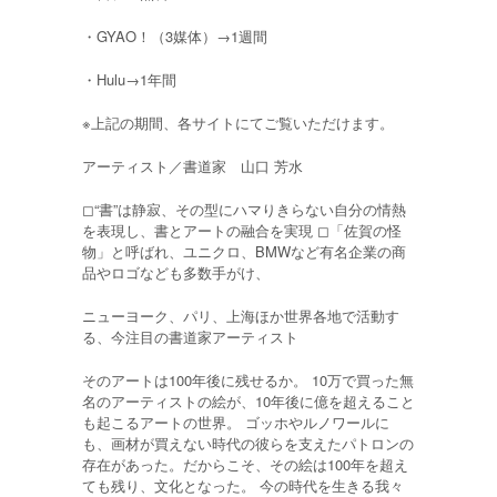
・GYAO！（3媒体）→1週間
・Hulu→1年間
※上記の期間、各サイトにてご覧いただけます。
アーティスト／書道家 山口 芳水
◻︎“書”は静寂、その型にハマりきらない自分の情熱
を表現し、書とアートの融合を実現 ◻︎「佐賀の怪
物」と呼ばれ、ユニクロ、BMWなど有名企業の商
品やロゴなども多数手がけ、
ニューヨーク、パリ、上海ほか世界各地で活動す
る、今注目の書道家アーティスト
そのアートは100年後に残せるか。 10万で買った無
名のアーティストの絵が、10年後に億を超えること
も起こるアートの世界。 ゴッホやルノワールに
も、画材が買えない時代の彼らを支えたパトロンの
存在があった。だからこそ、その絵は100年を超え
ても残り、文化となった。 今の時代を生きる我々