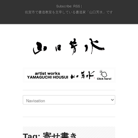
Subscribe:
RSS
佐賀市で書道教室を主宰している書道家「山口芳水」です
Tag: 寄せ書き