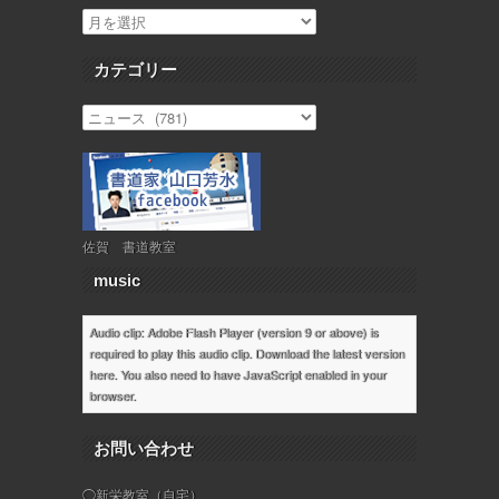
カテゴリー
佐賀 書道教室
music
Audio clip: Adobe Flash Player (version 9 or above) is
required to play this audio clip. Download the latest version
here
. You also need to have JavaScript enabled in your
browser.
お問い合わせ
◯新栄教室（自宅）