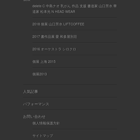
delete C 中島ナオ 乳がん 作品 支援 書道家 山口芳水 華
道家 松本光 N HEAD WEAR
2018 個展 山口芳水 LIFTCOFFEE
2017 書作品展 愛 和多屋別荘
2016 オーケストラ シロクロ
個展 上海 2015
個展2013
人気記事
パフォーマンス
お問い合わせ
個人情報保護方針
サイトマップ