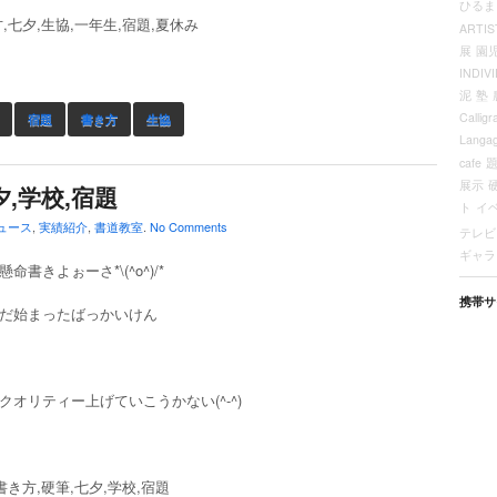
ひるま
,七夕,生協,一年生,宿題,夏休み
ARTIS
展
園
INDIV
泥
塾
Calligr
宿題
書き方
生協
Langa
cafe
展示
夕,学校,宿題
ト
イ
ュース
,
実績紹介
,
書道教室
.
No Comments
テレビ
ギャラ
命書きよぉーさ*\(^o^)/*
携帯サ
だ始まったばっかいけん
クオリティー上げていこうかない(^-^)
書き方,硬筆,七夕,学校,宿題