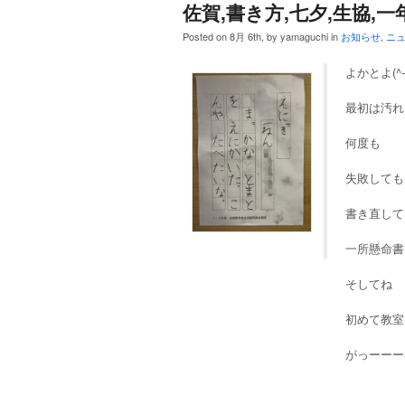
佐賀,書き方,七夕,生協,一
Posted on 8月 6th, by yamaguchi in
お知らせ
,
ニ
よかとよ(^-
最初は汚れ
何度も
失敗しても
書き直して
一所懸命書
そしてね
初めて教室
がっーーーば