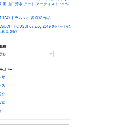
 画 山口芳水 アート アーティスト art 作
M TAO ドラムタオ 書道家 作品
GUCHI HOUSUI catalog 2019 64ページに
写真集 制作
投稿
テゴリー
らせ
ース
紹介
教室
類