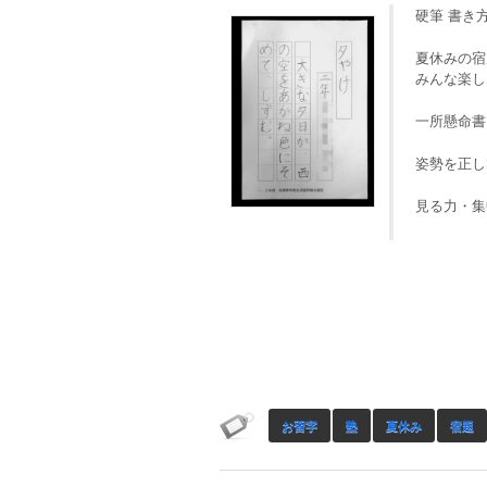
硬筆 書き
夏休みの宿
みんな楽し
一所懸命書
姿勢を正し
見る力・集
お習字
塾
夏休み
宿題