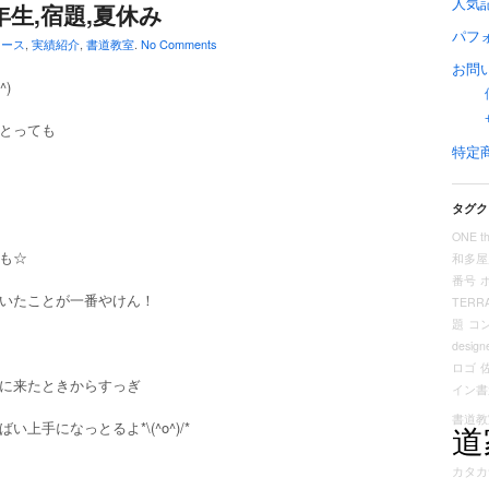
人気
年生,宿題,夏休み
パフ
ュース
,
実績紹介
,
書道教室
.
No Comments
お問
^)
とっても
特定
タグク
ONE th
も☆
和多屋
番号
いたことが一番やけん！
TERR
題
コ
design
ロゴ
に来たときからすっぎ
イン書
書道教
道
い上手になっとるよ*\(^o^)/*
カタカ