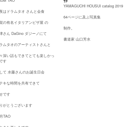
作
RUM TAO
YAMAGUCHI HOUSUI catalog 2019
夜はドラムタオ さんと会食
64ページに及ぶ写真集
賀の有名イタリアンピザ屋 の
制作。
津さん DaGino ダジーノにて
書道家 山口芳水
ラムタオのアーティストさんと
々深い話もできてとても楽しかっ
です
して 水藤さんのお誕生日会
テキな時間を共有できて
せです
りがとうございます
2月TAO