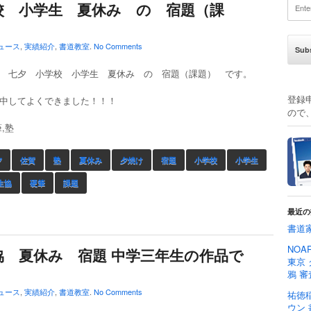
校 小学生 夏休み の 宿題（課
ュース
,
実績紹介
,
書道教室
.
No Comments
 七夕 小学校 小学生 夏休み の 宿題（課題） です。
登録
中してよくできました！！！
ので
,塾
夕
佐賀
塾
夏休み
夕焼け
宿題
小学校
小学生
生協
硬筆
課題
最近の
書道
NOA
協 夏休み 宿題 中学三年生の作品で
東京
鴉 審
ュース
,
実績紹介
,
書道教室
.
No Comments
祐徳
ウン 