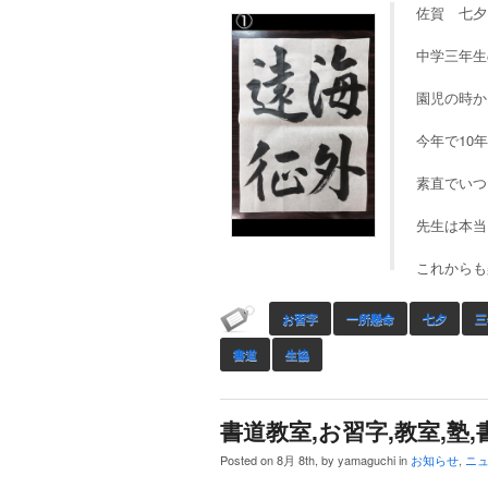
佐賀 七夕
中学三年生
園児の時か
今年で10
素直でいつ
先生は本当
これからも
お習字
一所懸命
七夕
三
書道
生協
書道教室,お習字,教室,塾,
Posted on 8月 8th, by yamaguchi in
お知らせ
,
ニ