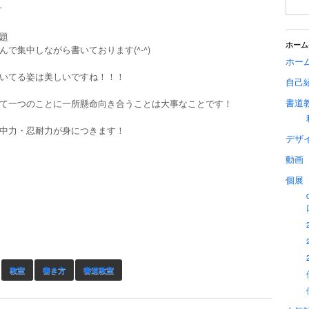
方
題
ホーム
んで集中しながら書いております(^-^)
ホー
いてる姿は美しいですね！！！
自己
書道
て一つのことに一所懸命向き合うことは大事なことです！
中力・忍耐力が身につきます！
デザ
動画
個展
教室
書き方
書道教室