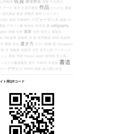
佐賀
書道教室
え情報便
条幅
牛丸和人
作品
T
アート
東京
お習字教室
ひらがな
書道
児
現代美術
教室
伊勢丹
有田
スローガン
パフォーマンス
IDUAL
依頼
中林梧竹
講座
印
calligraphy
農協
デザイン書
特待生
松本光
愛
書家
apher
画像
令和
住所
美字人
展覧会
ge
CM
鉛筆
画道家
詩
美
実用書道
2020
佐賀県
書き方
題字
看板
有名
サガン鳥栖
墨
Yamaguchi
硬筆
字
壱岐島
佐賀市
大空
美字人祭
アーティス
ベント
新栄
学校
Housui
Japan
有田焼
井上萬二
書道
シロクロ書道教室
習字
TOKYO
年賀状
デザイン
リー
55055
壱岐
炎の博記念堂
イト用QRコード