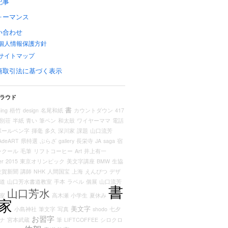
記事
ォーマンス
い合わせ
個人情報保護方針
サイトマップ
商取引法に基づく表示
ラウド
書
ing
梧竹
design
名尾和紙
カウントダウン
417
別荘
半紙
青い
筆ペン
和太鼓
ワイヤーママ
電話
ボールペン字
揮毫
多久
深川家
課題
山口流芳
AdeART
県特選
ぷらざ
gallery
長栄寺
JA
saga
宿
ンクール
毛筆
リフトコーヒー
Art
井上有一
er
2015
東京オリンピック
美文字講座
BMW
生協
佐賀新聞
講師
NHK
人間国宝
上海
えんぴつ
デザ
道
山口芳水書道教室
手本
ラベル
個展
山口流芳
書
山口芳水
室
高木瀬
小学生
夏休み
家
美文字
小島神社
筆文字
写真
shodo
七夕
お習字
ナ
宮本武蔵
筆
LIFTCOFFEE
シロクロ