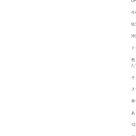
D
今
佐
沖
ド
色
た
そ
ス
幸
あ
1