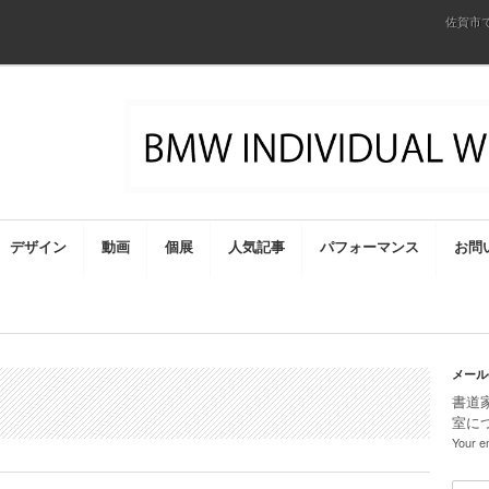
佐賀市
デザイン
動画
個展
人気記事
パフォーマンス
お問
メール
書道
室に
Your em