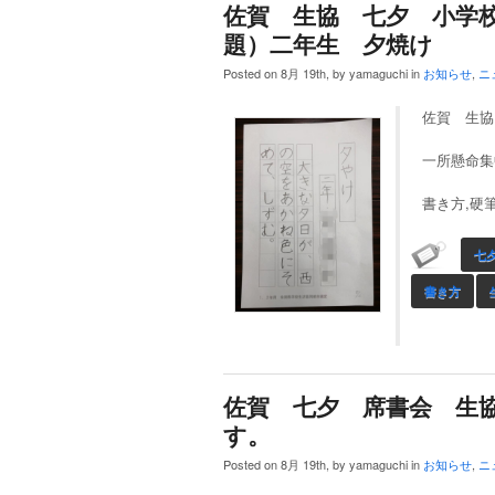
佐賀 生協 七夕 小学
題）二年生 夕焼け
Posted on 8月 19th, by yamaguchi in
お知らせ
,
ニ
佐賀 生協
一所懸命集
書き方,硬筆
七
書き方
佐賀 七夕 席書会 生
す。
Posted on 8月 19th, by yamaguchi in
お知らせ
,
ニ