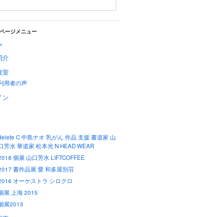
ページメニュー
ム
紹介
教室
利用者の声
イン
delete C 中島ナオ 乳がん 作品 支援 書道家 山
口芳水 華道家 松本光 N HEAD WEAR
2018 個展 山口芳水 LIFTCOFFEE
2017 書作品展 愛 和多屋別荘
2016 オーケストラ シロクロ
個展 上海 2015
個展2013