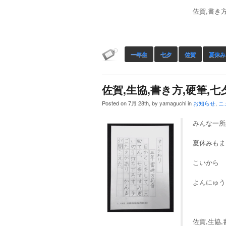
佐賀,書き方
一年生
七夕
佐賀
夏休み
佐賀,生協,書き方,硬筆,七
Posted on 7月 28th, by yamaguchi in
お知らせ
,
ニ
みんな一所懸
夏休みもま
こいから
よんにゅう
佐賀,生協,