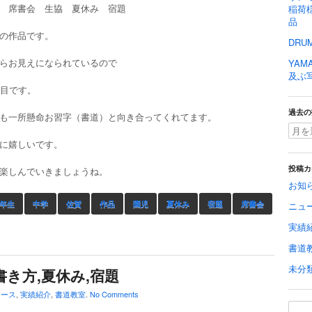
 席書会 生協 夏休み 宿題
稲荷様
品
の作品です。
DRU
らお見えになられているので
YAMA
及ぶ
年目です。
過去の
も一所懸命お習字（書道）と向き合ってくれてます。
に嬉しいです。
楽しんでいきましょうね。
投稿カ
お知
年生
中学
佐賀
作品
園児
夏休み
宿題
席書会
ニュ
実績
書道
未分
書き方,夏休み,宿題
ュース
,
実績紹介
,
書道教室
.
No Comments