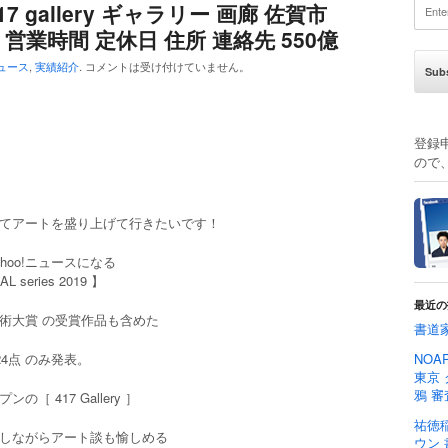
r 417 gallery ギャラリー 画廊 佐賀市
L 営業時間 定休日 住所 連絡先 550億
ュース
,
実績紹介
.
コメントは受け付けていません。
登録
ので
てアートを盛り上げて行きたいです！
hoo!ニュースになる
L series 2019 】
最近の
術大賞 の受賞作品も含めた
書道
24点 のみ発表。
NOA
東京
鴉 審
の［ 417 Gallery ］
祐徳
しながらアート談も愉しめる
ウン 