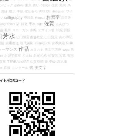
ンピック
gallery
東京
青い
design
住所
新栄
JA
講師
展示
半紙
電話番号
ARTIST
designer
ワイ
お習字
calligraphy
マ
壱岐島
Housui
長栄寺
佐賀
alligrapher
詩
揮毫
手本
cafe
えんぴつ
協
毛筆
スローガン
条幅
デザイン書
印泥
課題
口芳水
山口流芳書道教室
山口流芳
炎の博記
宿題
実用書道
現代美術
Yamaguchi
宮本武蔵
NHK
作品
ォーマンス
カタカナ
美文字講座
saga
教
an
お習字教室
和太鼓
名尾和紙
佐賀県
写真
有田
賀状
TERRAdeART
佐賀新聞
愛
壱岐
高木瀬
書
美文字
ge
看板
コンクール
イト用QRコード