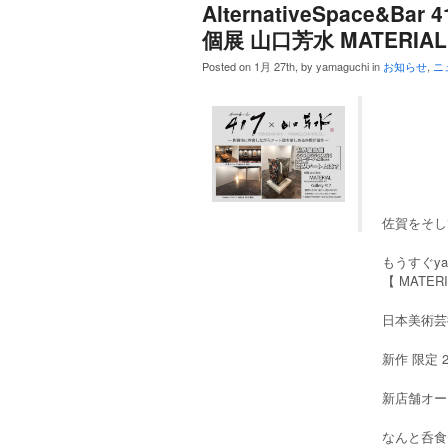
AlternativeSpace&Ba
個展 山口芳水 MATERIA
Posted on 1月 27th, by yamaguchi in
お知らせ
,
ニ
佐賀をそし
もうすぐya
【 MATERIA
日本美術芸
新作 限定 
新店舗オープン
なんと呑食