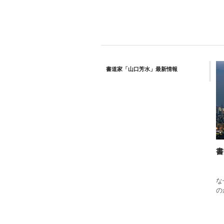
書道家「山口芳水」最新情報
書
な
の