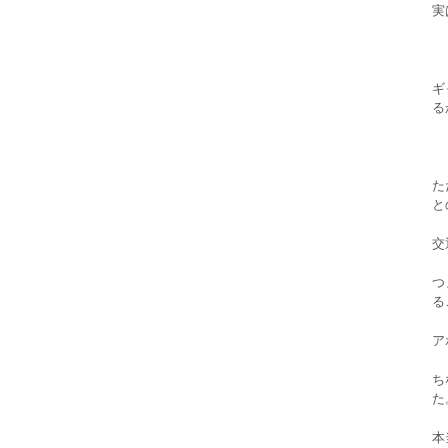
実
ギ
る
た
と
交
つ
る
ア
ち
た
本