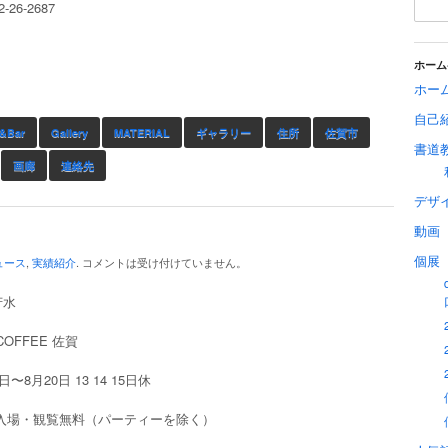
-26-2687
ホーム
ホー
自己
e&Bar
Gallery
MATERIAL
ギャラリー
住所
佐賀市
書道
画廊
連絡先
デザ
動画
個展
ュース
,
実績紹介
.
コメントは受け付けていません。
芳水
 COFFEE 佐賀
日〜8月20日 13 14 15日休
 入場・観覧無料（パーティーを除く）