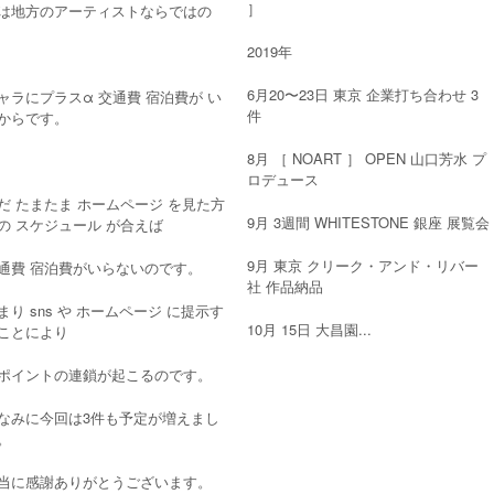
］
は地方のアーティストならではの
2019年
6月20〜23日 東京 企業打ち合わせ 3
ャラにプラスα 交通費 宿泊費が い
件
からです。
8月 ［ NOART ］ OPEN 山口芳水 プ
ロデュース
だ たまたま ホームページ を見た方
9月 3週間 WHITESTONE 銀座 展覧会
の スケジュール が合えば
9月 東京 クリーク・アンド・リバー
通費 宿泊費がいらないのです。
社 作品納品
まり sns や ホームページ に提示す
10月 15日 大昌園...
ことにより
ポイントの連鎖が起こるのです。
なみに今回は3件も予定が増えまし
。
当に感謝ありがとうございます。