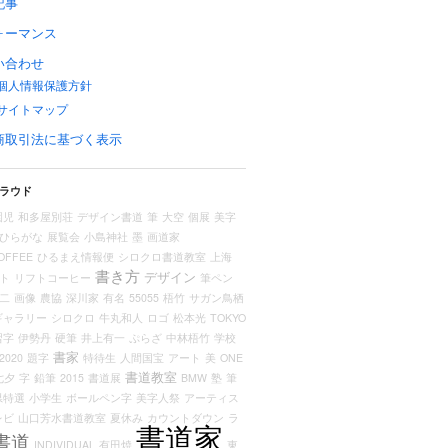
記事
ォーマンス
い合わせ
個人情報保護方針
サイトマップ
商取引法に基づく表示
ラウド
園児
和多屋別荘
デザイン書道
筆
大空
個展
美字
ひらがな
展覧会
小島神社
墨
画道家
OFFEE
ひるまえ情報便
シロクロ書道教室
上海
書き方
デザイン
ト
リフトコーヒー
筆ペン
二
画像
農協
深川家
有名
55055
梧竹
サガン鳥栖
ギャラリー
シロクロ
牛丸和人
ロゴ
松本光
TOKYO
習字
伊勢丹
硬筆
井上有一
ぷらざ
中林梧竹
学校
書家
2020
題字
特待生
人間国宝
アート
美
ONE
書道教室
七夕
字
鉛筆
2015
書道展
BMW
塾
筆
県特選
小学生
ボールペン字
美字人祭
アーティス
レビ
山口芳水書道教室
夏休み
カウントダウン
ラ
書道家
書道
INDIVIDUAL
有田焼
東