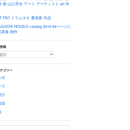
 画 山口芳水 アート アーティスト art 作
M TAO ドラムタオ 書道家 作品
GUCHI HOUSUI catalog 2019 64ページに
写真集 制作
投稿
テゴリー
らせ
ース
紹介
教室
類