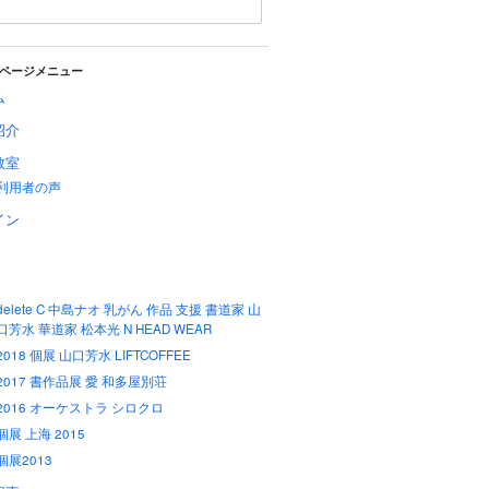
ページメニュー
ム
紹介
教室
利用者の声
イン
delete C 中島ナオ 乳がん 作品 支援 書道家 山
口芳水 華道家 松本光 N HEAD WEAR
2018 個展 山口芳水 LIFTCOFFEE
2017 書作品展 愛 和多屋別荘
2016 オーケストラ シロクロ
個展 上海 2015
個展2013