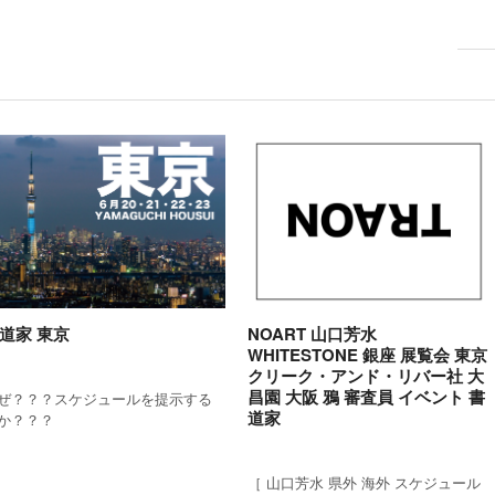
NOART 山口芳水
道家 東京
WHITESTONE 銀座 展覧会 東京
クリーク・アンド・リバー社 大
昌園 大阪 鴉 審査員 イベント 書
ぜ？？？スケジュールを提示する
道家
か？？？
［ 山口芳水 県外 海外 スケジュール