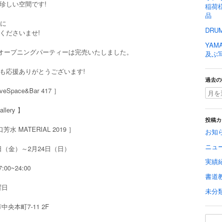
珍しい空間です!
稲荷様
品
降に
DRU
くださいませ!
YAMA
のオープニングパーティーは完売いたしました。
及ぶ
も応援ありがとうございます!
過去の
tiveSpace&Bar 417 ］
allery 】
投稿カ
芳水 MATERIAL 2019 ］
お知
ニュ
日（金）～2月24日（日）
実績
00~24:00
書道
曜日
未分
中央本町7-11 2F