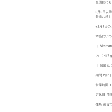
全国的にも
2月2日以
是非お越し
※2月1日
本当にいつ
［ Alterna
内 【 417 g
［ 個展 山口
期間 2月1
営業時間 17:
定休日 月
住所 佐賀市