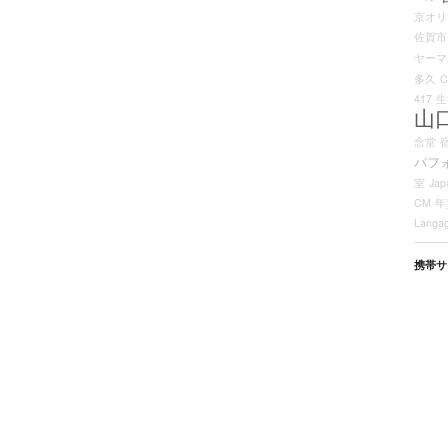
京オリ
佐賀市
ヤーマ
多久
C
417
生
山
念堂
パフ
室
Jap
CM
年
Langa
携帯サ