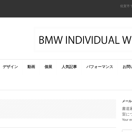
佐賀市
デザイン
動画
個展
人気記事
パフォーマンス
お問
メール
書道
室に
Your em