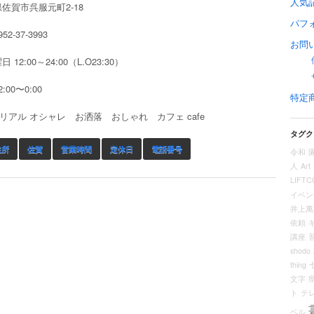
人気
佐賀市呉服元町2-18
パフ
2-37-3993
お問
 12:00～24:00（L.O23:30）
:00〜0:00
特定
リアル オシャレ お洒落 おしゃれ カフェ cafe
タグク
住所
佐賀
営業時間
定休日
電話番号
令和
人
Art
LIFTC
イベン
井上萬
依頼
講座
shodo
thing
文字
ト
テ
ベル