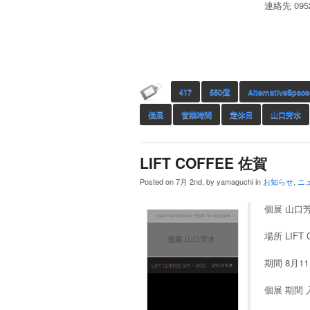
連絡先 0952
417
550億
AlternativeSpac
個展
営業時間
定休日
山口芳水
LIFT COFFEE 佐賀
Posted on 7月 2nd, by yamaguchi in
お知らせ
,
ニ
個展 山口
場所 LIFT
期間 8月11
個展 期間