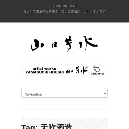
Subscribe:
RSS
佐賀市で書道教室を主宰している書道家「山口芳水」です
Tag: 天吹酒造