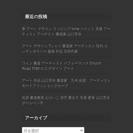
最近の投稿
車 アート デザイン ラッピング bmw ペイント 支援 アー
ティスト アーチスト 書道家 山口芳水
アート デザイン Tシャツ 書道家 アーティスト 現代 コ
ンテンポラリー 版画 作品 完売作家
ワイン 書道 アーティスト パフォーマンス Church
Road TOM ロゴ デザイン アート
アート 作品 山口芳水 書道家 九州 佐賀 アーティスト
モードファッショングループ
佐賀 書道教室 おけいこ 習字 書き方 毛筆 硬筆 山口芳水
ボールペン字
アーカイブ