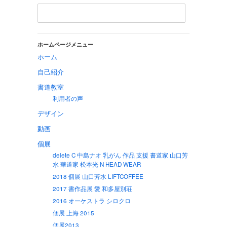
ホームページメニュー
ホーム
自己紹介
書道教室
利用者の声
デザイン
動画
個展
delete C 中島ナオ 乳がん 作品 支援 書道家 山口芳
水 華道家 松本光 N HEAD WEAR
2018 個展 山口芳水 LIFTCOFFEE
2017 書作品展 愛 和多屋別荘
2016 オーケストラ シロクロ
個展 上海 2015
個展2013