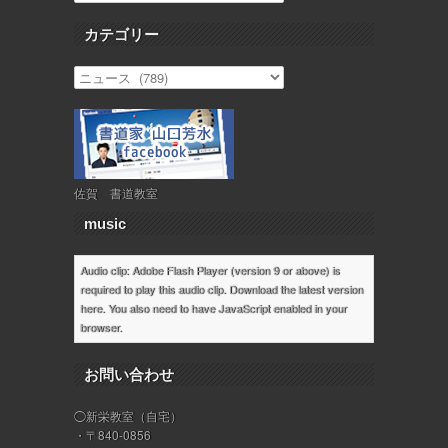
カテゴリー
佐賀 書道教室
music
Audio clip: Adobe Flash Player (version 9 or above) is
required to play this audio clip. Download the latest version
here
. You also need to have JavaScript enabled in your
browser.
お問い合わせ
◯新栄教室（自宅）
・〒840-0856