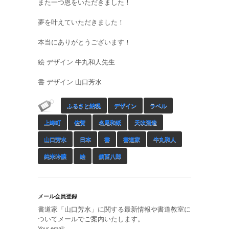
また一つ恩をいただきました！
夢を叶えていただきました！
本当にありがとうございます！
絵 デザイン 牛丸和人先生
書 デザイン 山口芳水
ふるさと納税
デザイン
ラベル
上峰町
佐賀
名尾和紙
天吹酒造
山口芳水
日本
書
書道家
牛丸和人
純米吟醸
絵
鎮西八郎
メール会員登録
書道家「山口芳水」に関する最新情報や書道教室に
ついてメールでご案内いたします。
Your email: