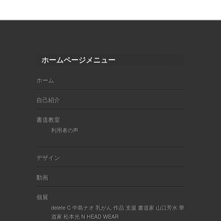
ホームページメニュー
ホーム
自己紹介
書道教室
利用者の声
デザイン
動画
個展
delete C 中島ナオ 乳がん 作品 支援 書道家 山口芳水 華
道家 松本光 N HEAD WEAR