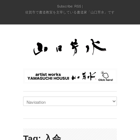
Subscribe:
RSS
佐賀市で書道教室を主宰している書道家「山口芳水」です
Tag: 入会