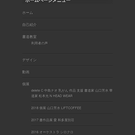
ホームページメニュー
ホーム
自己紹介
書道教室
利用者の声
デザイン
動画
個展
delete C 中島ナオ 乳がん 作品 支援 書道家 山口芳水 華
道家 松本光 N HEAD WEAR
2018 個展 山口芳水 LIFTCOFFEE
2017 書作品展 愛 和多屋別荘
2016 オーケストラ シロクロ