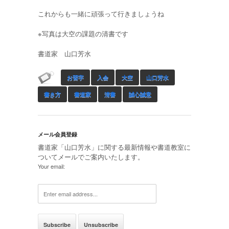
これからも一緒に頑張って行きましょうね
※写真は大空の課題の清書です
書道家 山口芳水
お習字
入会
大空
山口芳水
書き方
書道家
清書
誠心誠意
メール会員登録
書道家「山口芳水」に関する最新情報や書道教室に
ついてメールでご案内いたします。
Your email: