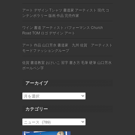
アート デザイン Tシャツ 書道家 アーティスト 現代 コ
ンテンポラリー 版画 作品 完売作家
ワイン 書道 アーティスト パフォーマンス Church
Road TOM ロゴ デザイン アート
アート 作品 山口芳水 書道家 九州 佐賀 アーティスト
モードファッショングループ
佐賀 書道教室 おけいこ 習字 書き方 毛筆 硬筆 山口芳水
ボールペン字
アーカイブ
カテゴリー