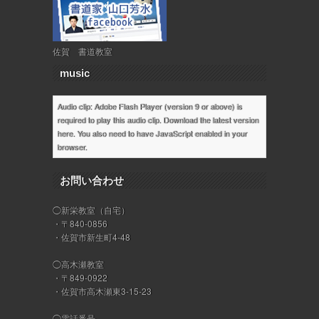
佐賀 書道教室
music
Audio clip: Adobe Flash Player (version 9 or above) is
required to play this audio clip. Download the latest version
here
. You also need to have JavaScript enabled in your
browser.
お問い合わせ
◯新栄教室（自宅）
・〒840-0856
・佐賀市新生町4-48
◯高木瀬教室
・〒849-0922
・佐賀市高木瀬東3-15-23
◯電話番号