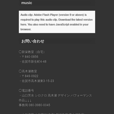
music
Audio clip: Adobe Flash Player (version 9 or above) is
required to play this audio clip. Download the latest version
here
. You also need to have JavaScript enabled in your
browser.
お問い合わせ
◯新栄教室（自宅）
・〒840-0856
・佐賀市新生町4-48
◯高木瀬教室
・〒849-0922
・佐賀市高木瀬東3-15-23
◯電話番号
・山口芳水 シロクロ 高木瀬 デザイン パフォーマンス
作品↓↓↓
事務局 080-3980-0045