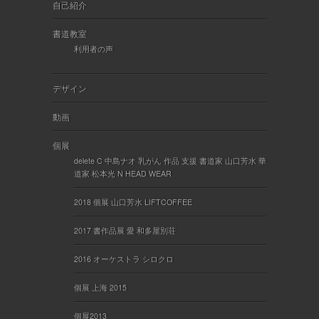
自己紹介
書道教室
利用者の声
デザイン
動画
個展
delete C 中島ナオ 乳がん 作品 支援 書道家 山口芳水 華
道家 松本光 N HEAD WEAR
2018 個展 山口芳水 LIFTCOFFEE
2017 書作品展 愛 和多屋別荘
2016 オーケストラ シロクロ
個展 上海 2015
個展2013