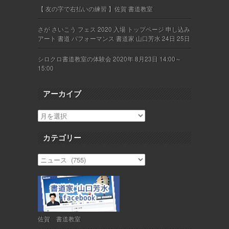
【 友の字で右払いの練習 】佐賀 書道教室
さが さいこう フェス 2020 入場 トップページ 申し込み
アート 書道 パフォーマンス 書道家 山口芳水 24日 25日
シロクロ書道教室の体験会 2020年 8月23日 14:00～
15:00
アーカイブ
カテゴリー
佐賀 書道教室