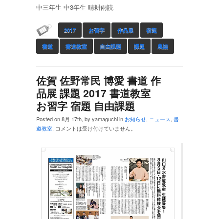
中三年生 中3年生 晴耕雨読
2017
お習字
作品展
宿題
書道
書道教室
自由課題
課題
農協
佐賀 佐野常民 博愛 書道 作
品展 課題 2017 書道教室
お習字 宿題 自由課題
Posted on 8月 17th, by yamaguchi in
お知らせ
,
ニュース
,
書
道教室
.
コメントは受け付けていません。