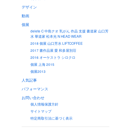
デザイン
動画
個展
delete C 中島ナオ 乳がん 作品 支援 書道家 山口芳
水 華道家 松本光 N HEAD WEAR
2018 個展 山口芳水 LIFTCOFFEE
2017 書作品展 愛 和多屋別荘
2016 オーケストラ シロクロ
個展 上海 2015
個展2013
人気記事
パフォーマンス
お問い合わせ
個人情報保護方針
サイトマップ
特定商取引法に基づく表示