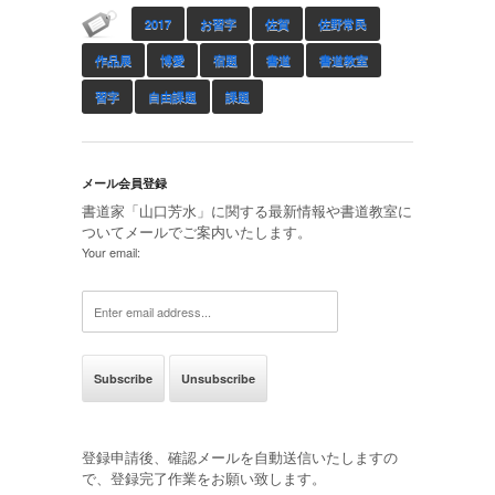
2017
お習字
佐賀
佐野常民
作品展
博愛
宿題
書道
書道教室
習字
自由課題
課題
メール会員登録
書道家「山口芳水」に関する最新情報や書道教室に
ついてメールでご案内いたします。
Your email:
登録申請後、確認メールを自動送信いたしますの
で、登録完了作業をお願い致します。