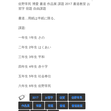
佐野常民 博愛 書道 作品展 課題 2017 書道教室 お
習字 宿題 自由課題
書道…用紙は半紙に限る。
課題:
一年生 1年生 さの
二年生 2年生 はくあい
三年生 3年生 平和
四年生 4年生 赤十字
五年生 5年生 社会奉仕
六年生 6年生 佐野常民
2017
お習字
佐賀
佐野常民
作品展
博愛
宿題
書道
書道教室