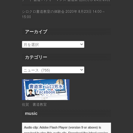
シロクロ書道教室の体験会 2020年 8月23日 14:00～
15:00
アーカイブ
カテゴリー
佐賀 書道教室
music
Audio clip: Adobe Flash Player (version 9 or above) is
required to play this audio clip. Download the latest version