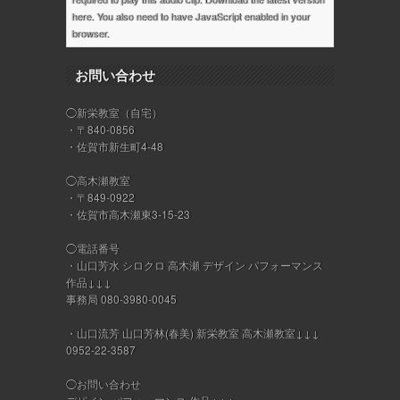
here
. You also need to have JavaScript enabled in your
browser.
お問い合わせ
◯新栄教室（自宅）
・〒840-0856
・佐賀市新生町4-48
◯高木瀬教室
・〒849-0922
・佐賀市高木瀬東3-15-23
◯電話番号
・山口芳水 シロクロ 高木瀬 デザイン パフォーマンス
作品↓↓↓
事務局 080-3980-0045
・山口流芳 山口芳林(春美) 新栄教室 高木瀬教室↓↓↓
0952-22-3587
◯お問い合わせ