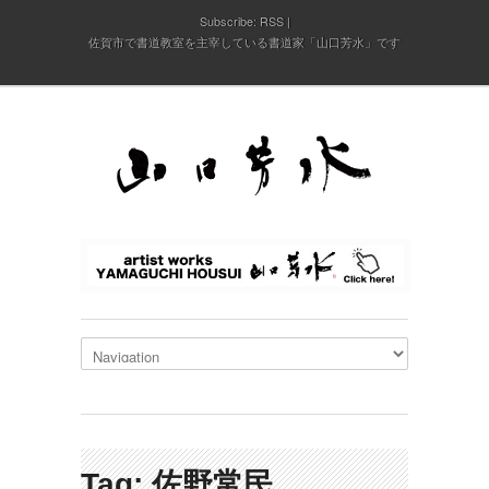
Subscribe:
RSS
佐賀市で書道教室を主宰している書道家「山口芳水」です
Tag: 佐野常民