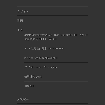
デザイン
動画
個展
delete C 中島ナオ 乳がん 作品 支援 書道家 山口芳水 華
道家 松本光 N HEAD WEAR
2018 個展 山口芳水 LIFTCOFFEE
2017 書作品展 愛 和多屋別荘
2016 オーケストラ シロクロ
個展 上海 2015
個展2013
人気記事