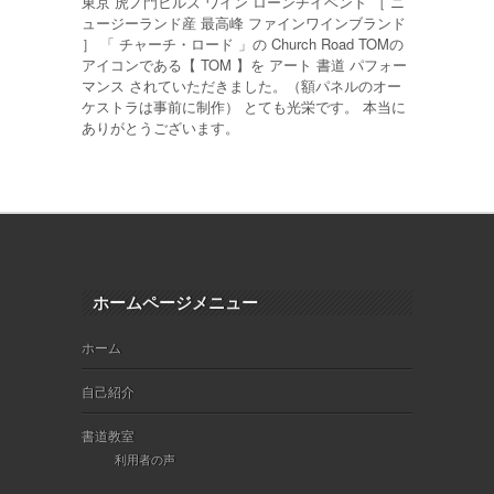
東京 虎ノ門ヒルズ ワイン ローンチイベント ［ ニ
ュージーランド産 最高峰 ファインワインブランド
］ 「 チャーチ・ロード 」の Church Road TOMの
アイコンである【 TOM 】を アート 書道 パフォー
マンス されていただきました。（額パネルのオー
ケストラは事前に制作） とても光栄です。 本当に
ありがとうございます。
ホームページメニュー
ホーム
自己紹介
書道教室
利用者の声