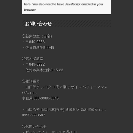
here
. You also need to have JavaScript enabled in your
browser.
お問い合わせ
◯新栄教室（自宅）
・〒840-0856
・佐賀市新生町4-48
◯高木瀬教室
・〒849-0922
・佐賀市高木瀬東3-15-23
◯電話番号
・山口芳水 シロクロ 高木瀬 デザイン パフォーマンス
作品↓↓↓
事務局 080-3980-0045
・山口流芳 山口芳林(春美) 新栄教室 高木瀬教室↓↓↓
0952-22-3587
◯お問い合わせ
デザイン パフォーマンス 作品↓↓↓