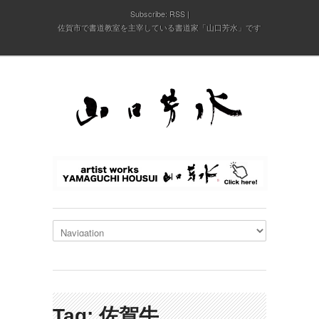
Subscribe:
RSS
佐賀市で書道教室を主宰している書道家「山口芳水」です
Tag: 佐賀牛