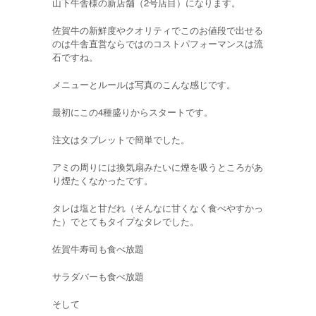
山下牛舎様の新店舗（2号店目）になります。
佐賀牛の新鮮度やクオリティでこのお値段で出せる
のは牛舎直営ならではのコストパフォーマンスは流
石ですね。
メニューとルールは写真のこんな感じです。
最初にこの4種盛りからスタートです。
注文はタブレットで簡単でした。
アミの周りには換気扇みたいに煙を吸うところがあ
り煙たくなかったです。
タレは塩と甘だれ（そんなに甘くなく食べやすかっ
た）でとてもタイプなタレでした。
佐賀牛寿司も食べ放題
サラダバーも食べ放題
そして