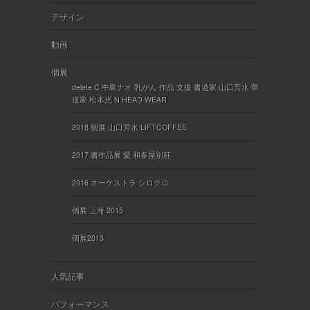
デザイン
動画
個展
delete C 中島ナオ 乳がん 作品 支援 書道家 山口芳水 華
道家 松本光 N HEAD WEAR
2018 個展 山口芳水 LIFTCOFFEE
2017 書作品展 愛 和多屋別荘
2016 オーケストラ シロクロ
個展 上海 2015
個展2013
人気記事
パフォーマンス