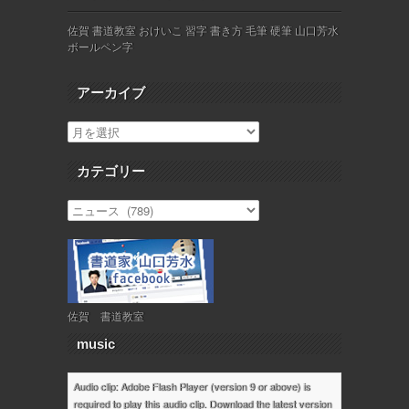
佐賀 書道教室 おけいこ 習字 書き方 毛筆 硬筆 山口芳水
ボールペン字
アーカイブ
カテゴリー
佐賀 書道教室
music
Audio clip: Adobe Flash Player (version 9 or above) is
required to play this audio clip. Download the latest version