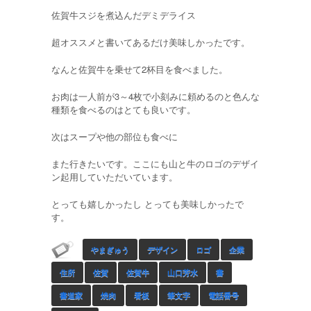
佐賀牛スジを煮込んだデミデライス
超オススメと書いてあるだけ美味しかったです。
なんと佐賀牛を乗せて2杯目を食べました。
お肉は一人前が3～4枚で小刻みに頼めるのと色んな
種類を食べるのはとても良いです。
次はスープや他の部位も食べに
また行きたいです。ここにも山と牛のロゴのデザイ
ン起用していただいています。
とっても嬉しかったし とっても美味しかったで
す。
やまぎゅう
デザイン
ロゴ
企業
住所
佐賀
佐賀牛
山口芳水
書
書道家
焼肉
看板
筆文字
電話番号