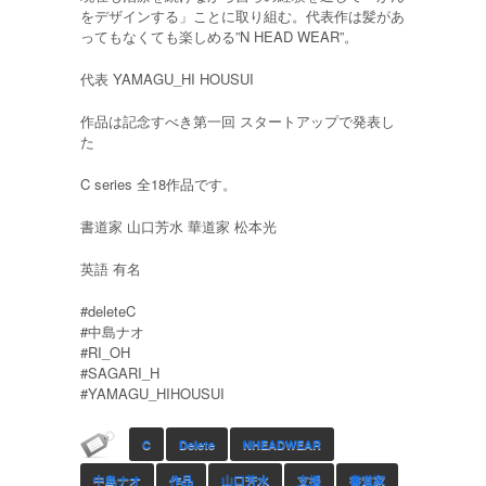
をデザインする」ことに取り組む。代表作は髪があ
ってもなくても楽しめる”N HEAD WEAR”。
代表 YAMAGU_HI HOUSUI
作品は記念すべき第一回 スタートアップで発表し
た
C series 全18作品です。
書道家 山口芳水 華道家 松本光
英語 有名
#deleteC
#中島ナオ
#RI_OH
#SAGARI_H
#YAMAGU_HIHOUSUI
C
Delete
NHEADWEAR
中島ナオ
作品
山口芳水
支援
書道家