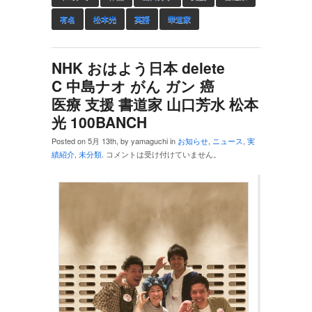
有名
松本光
英語
華道家
NHK おはよう日本 delete
C 中島ナオ がん ガン 癌
医療 支援 書道家 山口芳水 松本
光 100BANCH
Posted on 5月 13th, by yamaguchi in
お知らせ
,
ニュース
,
実
績紹介
,
未分類
.
コメントは受け付けていません。