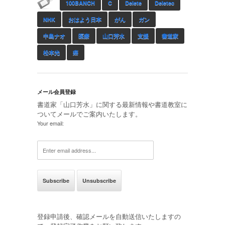
100BANCH
C
Delete
Deletec
NHK
おはよう日本
がん
ガン
中島ナオ
医療
山口芳水
支援
書道家
松本光
癌
メール会員登録
書道家「山口芳水」に関する最新情報や書道教室に
ついてメールでご案内いたします。
Your email:
登録申請後、確認メールを自動送信いたしますの