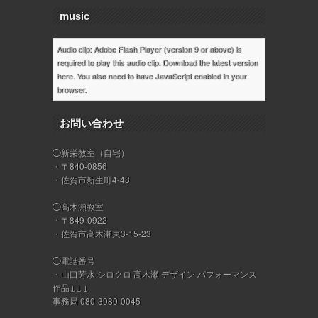
music
Audio clip: Adobe Flash Player (version 9 or above) is
required to play this audio clip. Download the latest version
here
. You also need to have JavaScript enabled in your
browser.
お問い合わせ
◯新栄教室（自宅）
・〒840-0856
・佐賀市新生町4-48
◯高木瀬教室
・〒849-0922
・佐賀市高木瀬東3-15-23
◯電話番号
・山口芳水 シロクロ 高木瀬 デザイン パフォーマンス
作品↓↓↓
事務局 080-3980-0045