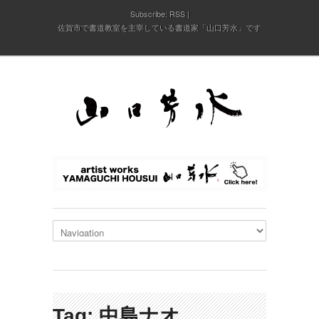
Subscribe:
RSS
佐賀市で書道教室を主宰している書道家「山口芳水」です
Tag: 中島ナオ