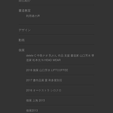
自己紹介
書道教室
利用者の声
デザイン
動画
個展
delete C 中島ナオ 乳がん 作品 支援 書道家 山口芳水 華
道家 松本光 N HEAD WEAR
2018 個展 山口芳水 LIFTCOFFEE
2017 書作品展 愛 和多屋別荘
2016 オーケストラ シロクロ
個展 上海 2015
個展2013