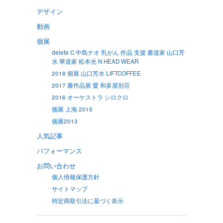
デザイン
動画
個展
delete C 中島ナオ 乳がん 作品 支援 書道家 山口芳
水 華道家 松本光 N HEAD WEAR
2018 個展 山口芳水 LIFTCOFFEE
2017 書作品展 愛 和多屋別荘
2016 オーケストラ シロクロ
個展 上海 2015
個展2013
人気記事
パフォーマンス
お問い合わせ
個人情報保護方針
サイトマップ
特定商取引法に基づく表示