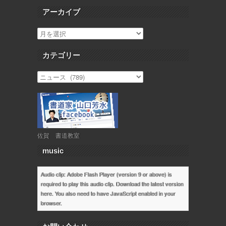
アーカイブ
カテゴリー
佐賀 書道教室
music
Audio clip: Adobe Flash Player (version 9 or above) is
required to play this audio clip. Download the latest version
here
. You also need to have JavaScript enabled in your
browser.