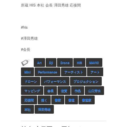
所蔵 HIS 本社 会長 澤田秀雄 応接間
#his
#澤田秀雄
#会長
Art
Dji
Drone
HIS
MAVIC
Mini
Performance
アーティスト
アート
ドローン
パフォーマンス
プロジェクション
マッピング
会長
佐賀
作品
山口芳水
応接間
描く
書家
書道
書道家
本社
澤田秀雄