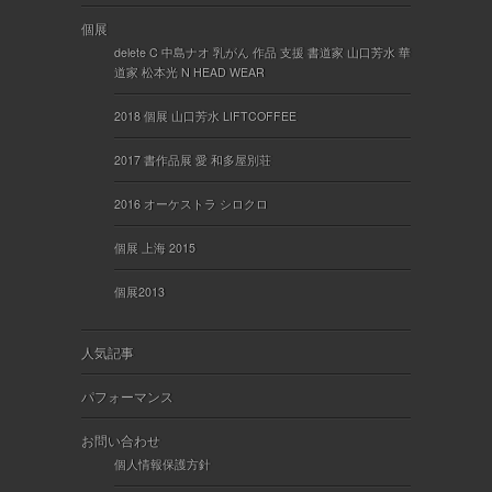
個展
delete C 中島ナオ 乳がん 作品 支援 書道家 山口芳水 華
道家 松本光 N HEAD WEAR
2018 個展 山口芳水 LIFTCOFFEE
2017 書作品展 愛 和多屋別荘
2016 オーケストラ シロクロ
個展 上海 2015
個展2013
人気記事
パフォーマンス
お問い合わせ
個人情報保護方針