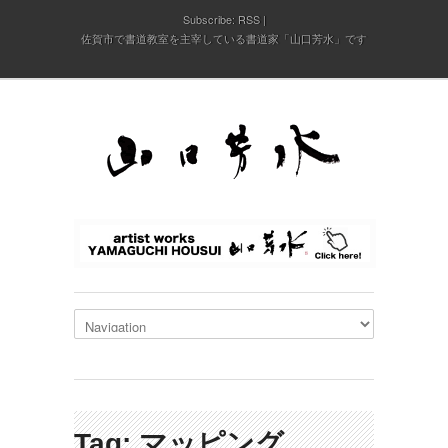
Subscribe:
RSS
佐賀市で書道教室を主宰している書道家「山口芳水」です
Tag: マッピング