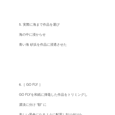
5. 実際に海まで作品を運び
海の中に浸からせ
青い海 砂浜を作品に浸透させた
6.［ GO FLY ］
GO FLYを和紙に揮毫した作品をトリミングし
濃淡に分け “額” に
美しい景色になるように配置し貼り付けた