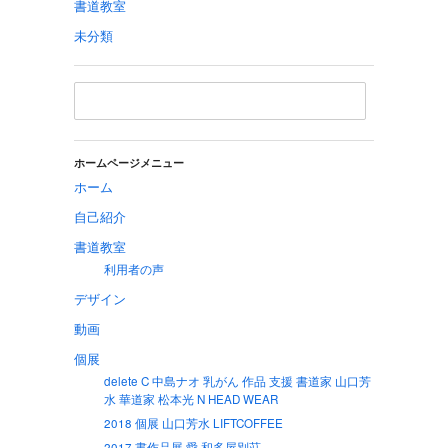
書道教室
未分類
ホームページメニュー
ホーム
自己紹介
書道教室
利用者の声
デザイン
動画
個展
delete C 中島ナオ 乳がん 作品 支援 書道家 山口芳
水 華道家 松本光 N HEAD WEAR
2018 個展 山口芳水 LIFTCOFFEE
2017 書作品展 愛 和多屋別荘