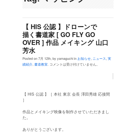
【 HIS 公認 】ドローンで
描く書道家 [ GO FLY GO
OVER ] 作品 メイキング 山口
芳水
Posted on 7月 12th, by yamaguchi in
お知らせ
,
ニュース
,
実
績紹介
,
書道教室
.
コメントは受け付けていません。
【 HIS 公認 】［ 本社 東京 会長 澤田秀雄 応接間
］
作品とメイキング映像を制作させていただきまし
た。
ありがとうございます。