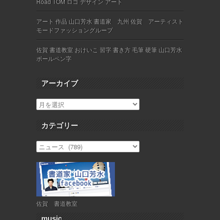
Road TOM ロゴ デザイン アート
アート 作品 山口芳水 書道家 九州 佐賀 アーティスト
モードファッショングループ
佐賀 書道教室 おけいこ 習字 書き方 毛筆 硬筆 山口芳水
ボールペン字
アーカイブ
カテゴリー
佐賀 書道教室
music