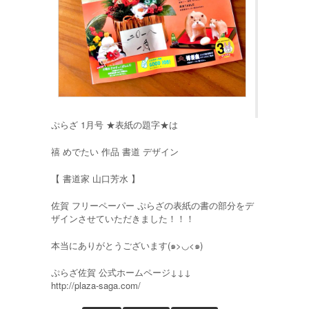
ぷらざ 1月号 ★表紙の題字★は
禧 めでたい 作品 書道 デザイン
【 書道家 山口芳水 】
佐賀 フリーペーパー ぷらざの表紙の書の部分をデ
ザインさせていただきました！！！
本当にありがとうございます(๑>◡<๑)
ぷらざ佐賀 公式ホームページ↓↓↓
http://plaza-saga.com/