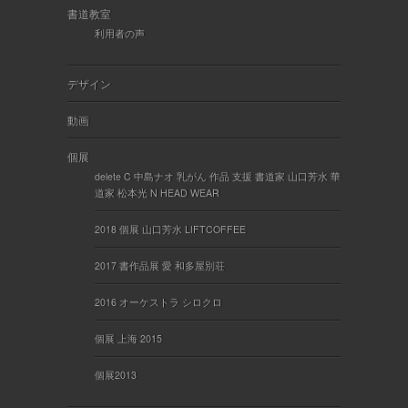
書道教室
利用者の声
デザイン
動画
個展
delete C 中島ナオ 乳がん 作品 支援 書道家 山口芳水 華
道家 松本光 N HEAD WEAR
2018 個展 山口芳水 LIFTCOFFEE
2017 書作品展 愛 和多屋別荘
2016 オーケストラ シロクロ
個展 上海 2015
個展2013