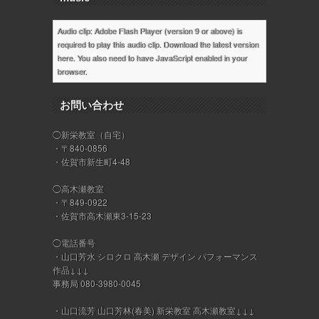
Audio clip: Adobe Flash Player (version 9 or above) is
required to play this audio clip. Download the latest version
here
. You also need to have JavaScript enabled in your
browser.
お問い合わせ
◯新栄教室（自宅）
・〒840-0856
・佐賀市新生町4-48
◯高木瀬教室
・〒849-0922
・佐賀市高木瀬東3-15-23
◯電話番号
・山口芳水 シロクロ 高木瀬 デザイン パフォーマンス
作品↓↓↓
事務局 080-3980-0045
・山口流芳 山口芳林(春美) 新栄教室 高木瀬教室↓↓↓