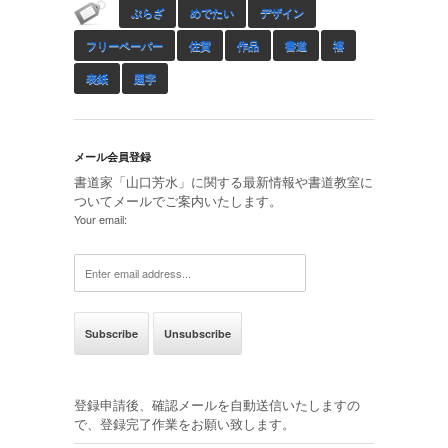
ぷらざ
めでたい
デザイン
フリーペーパー
佐賀
作品
書道
禧
表紙
題字
メール会員登録
書道家「山口芳水」に関する最新情報や書道教室に
ついてメールでご案内いたします。
Your email:
登録申請後、確認メールを自動送信いたしますの
で、登録完了作業をお願い致します。