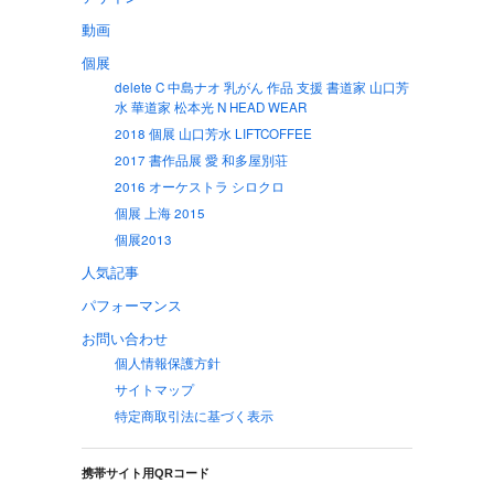
動画
個展
delete C 中島ナオ 乳がん 作品 支援 書道家 山口芳
水 華道家 松本光 N HEAD WEAR
2018 個展 山口芳水 LIFTCOFFEE
2017 書作品展 愛 和多屋別荘
2016 オーケストラ シロクロ
個展 上海 2015
個展2013
人気記事
パフォーマンス
お問い合わせ
個人情報保護方針
サイトマップ
特定商取引法に基づく表示
携帯サイト用QRコード