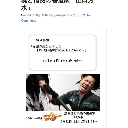
水」
Posted on 6月 18th, by yamaguchi in
ニュース
.
No
Comments