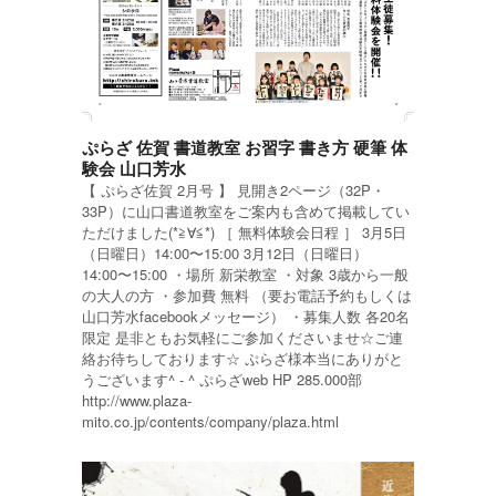
ぷらざ 佐賀 書道教室 お習字 書き方 硬筆 体
験会 山口芳水
【 ぷらざ佐賀 2月号 】 見開き2ページ（32P・
33P）に山口書道教室をご案内も含めて掲載してい
ただけました(*≧∀≦*) ［ 無料体験会日程 ］ 3月5日
（日曜日）14:00〜15:00 3月12日（日曜日）
14:00〜15:00 ・場所 新栄教室 ・対象 3歳から一般
の大人の方 ・参加費 無料 （要お電話予約もしくは
山口芳水facebookメッセージ） ・募集人数 各20名
限定 是非ともお気軽にご参加くださいませ☆ご連
絡お待ちしております☆ ぷらざ様本当にありがと
うございます^ - ^ ぷらざweb HP 285.000部
http://www.plaza-
mito.co.jp/contents/company/plaza.html