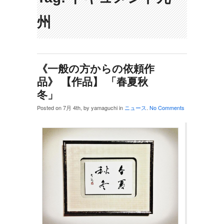
州
《一般の方からの依頼作
品》 【作品】 「春夏秋
冬」
Posted on 7月 4th, by yamaguchi in
ニュース
.
No Comments