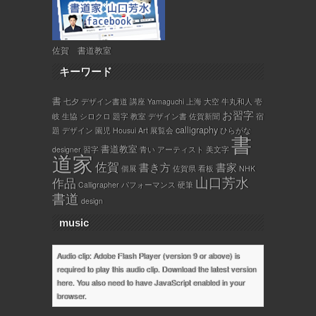
佐賀 書道教室
キーワード
書
七夕
デザイン書道
講座
Yamaguchi
上海
大空
牛丸和人
壱
お習字
岐
生協
シロクロ
題字
教室
デザイン書
佐賀新聞
宿
calligraphy
題
デザイン
園児
Housui
Art
展覧会
ひらがな
書
書道教室
designer
習字
青い
アーティスト
美文字
道家
佐賀
書き方
書家
個展
佐賀県
看板
NHK
山口芳水
作品
Calligrapher
パフォーマンス
硬筆
書道
design
music
Audio clip: Adobe Flash Player (version 9 or above) is
required to play this audio clip. Download the latest version
here
. You also need to have JavaScript enabled in your
browser.