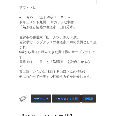
サガテレビ
● 6月22日（土）深夜１：０５～
ドキュメント九州 サガテレビ制作
「熱き魂と情熱の書道家 山口芳水」
佐賀市の書道家「山口芳水」さん33歳。
佐賀県でトップクラスの書道家夫婦の長男として生
まれ、
5歳から書道に励んできた書道界のサラブレッドで
す。
番組では、「書」と「DJ音楽」を融合させるな
ど、
常に新しいものに挑戦する山口さんの情熱や、
夢に向かって一歩ずつ行動する姿を紹介します。
サガテレビ
ドキュメント九州
書道家