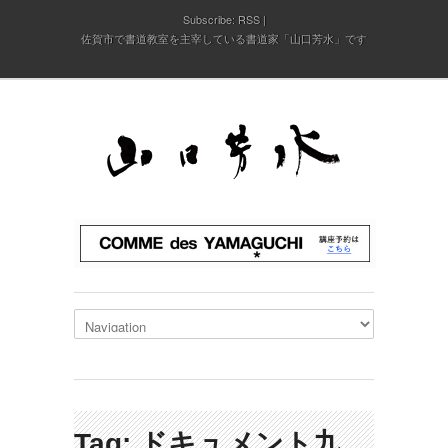
Subscribe:
RSS
佐賀市で書道教室を主宰している書道家「山口芳水」です
Tag: ドキュメント九