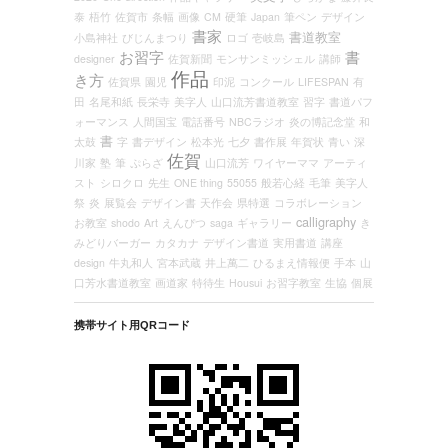
泰
梧竹
佐賀市
条幅
画像
CM
硬筆
Japan
筆ペン
デザイン
書家
書道教室
小島神社
びじんまつり
ロゴ
壱岐島
お習字
書
designer
佐賀新聞
モンサンミッシェル
講師
作品
き方
佐賀県
園児
印泥
コンクール
LIFESPAN
有
田
名尾和紙
長栄寺
美字人
山口流芳書道教室
習字
書道パフ
ォーマンス
人間国宝
電話番号
NBCラジオ
炎の博記念堂
和
書
太鼓
字
書デザイン
松本光
七夕
書作展
年賀状
青い
深
佐賀
川家
塾
筆
ぷらざ
山口流芳
ワイヤーママ
アーティ
スト
シロクロ
先生
ONE thing
55055
般若心経
毛筆
美字人
祭
炎
展覧会
デザイン書
天作会
県特選
コラボレーション
calligraphy
お教室
shodo
Art
えんぴつ
saga
ギャラリー
き
みどりバーガー
カタカナ
デザイン書道
実用書道
講座
design
牛丸和人
宮本武蔵
井上萬二
ひるまえ情報便
手本
山
口芳水書道教室
画道家
特待生
Housui
お習字教室
生協
個展
携帯サイト用QRコード