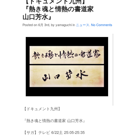
【ドキュメント九州】
『熱き魂と情熱の書道家
山口芳水』
Posted on 6月 3rd, by yamaguchi in
ニュース
.
No Comments
【ドキュメント九州】
『熱き魂と情熱の書道家 山口芳水』
【サガ】テレビ 6/22土 25:05-25:35