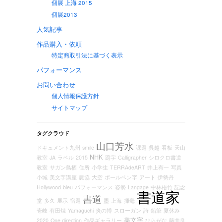
個展 上海 2015
個展2013
人気記事
作品購入・依頼
特定商取引法に基づく表示
パフォーマンス
お問い合わせ
個人情報保護方針
サイトマップ
タグクラウド
山口芳水
ドキュメント九州
smile
課題
呉越
看板
天山
NHK
教室
JA
ラベル
2015
題字
Calligrapher
シロクロ書道
教室
サガン鳥栖
住所
小学生
TERRAdeART
井上有一
写真
小城
美文字講座
農協
大空
ボールペン字
アート
伊勢丹
Hollywood
bleu
パフォーマンス
姿勢
Langage
中林梧竹
記念
書道家
書道
堂
多久
展示
宿題
墨
上海
揮毫
壱岐
有田焼
Yamaguchi
炎の博
スローガン
詩
鉛筆
夏休み
美文字
2020
One direction
作品ギャラリー
ひらがな
藤井良