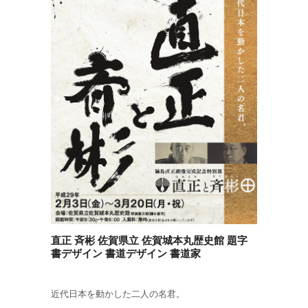
直正 斉彬 佐賀県立 佐賀城本丸歴史館 題字
書デザイン 書道デザイン 書道家
近代日本を動かした二人の名君。