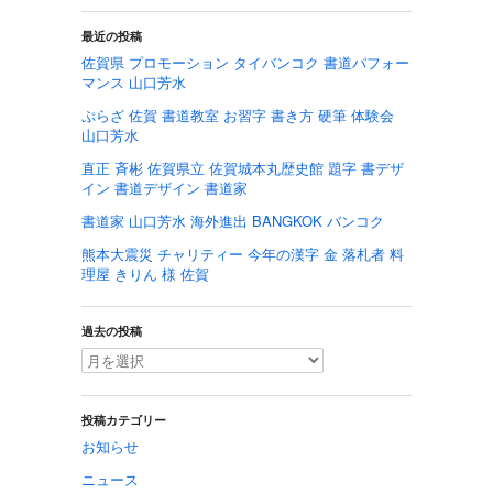
最近の投稿
佐賀県 プロモーション タイバンコク 書道パフォー
マンス 山口芳水
ぷらざ 佐賀 書道教室 お習字 書き方 硬筆 体験会
山口芳水
直正 斉彬 佐賀県立 佐賀城本丸歴史館 題字 書デザ
イン 書道デザイン 書道家
書道家 山口芳水 海外進出 BANGKOK バンコク
熊本大震災 チャリティー 今年の漢字 金 落札者 料
理屋 きりん 様 佐賀
過去の投稿
投稿カテゴリー
お知らせ
ニュース