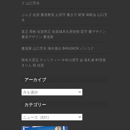
ス 山口芳水
ぷらざ 佐賀 書道教室 お習字 書き方 硬筆 体験会 山口芳
水
直正 斉彬 佐賀県立 佐賀城本丸歴史館 題字 書デザイン
書道デザイン 書道家
書道家 山口芳水 海外進出 BANGKOK バンコク
熊本大震災 チャリティー 今年の漢字 金 落札者 料理屋
きりん 様 佐賀
アーカイブ
カテゴリー