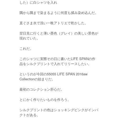
した）に白シャツを入れ
隅から隅まで染まるように何度も揉み染め込んだ。
直ぐさま水で洗い一晩アトリエで乾かした。
翌日見に行くと薄い墨色（グレイ）の美しい景色が
現れていた。
これだ。
このシャツに実際その日に書いたLIFE SPANの作
品をシルクプリントで入れてリリースしたい。
というのが今回の55055 LIFE SPAN 2016aw
Collectionの始まりだ。
最初のコレクション肝心だ。
とにかく作りたいものを作ろう。
シルクプリントの色はショッキングピンクがインパ
クトがある。