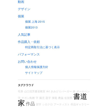
動画
デザイン
個展
個展 上海 2015
個展2013
人気記事
作品購入・依頼
特定商取引法に基づく表示
パフォーマンス
お問い合わせ
個人情報保護方針
サイトマップ
タグクラウド
毛筆
山口流芳書道教室
Art
きみどりバーガー
炎
ボールペン
書道
字
サガン鳥栖
字
園児
題字
揮毫
農協
佐賀県
家
作品
習字
シロクロ
アーティスト
作品ギャラリー