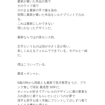
書家が書いた作品の墨で
そのライブ感で
そのまま書家の手で服を染め
実際に書家が書いた作品をシルクプリントで入れ
る。
これは書家にしかできない
理にかなったデザインだ。
書家ならではの美センス的。
文字というものは頭が小さく足が長い。
美しくみえるフォルムでできている。モデルと一緒
だ。
僕はこういっている。
書道＝オシャレ。
5歳の時から両親とも書家で英才教育をうけ、ブラ
ンク無しで現在 書道歴 32年だ。
オシャレが好きでアパレルのデザインに書の要素を
入れ誰かに着てもらいたいというのが夢で
漢字も英字も様々洋服にプリントして少しずつ着て
もらえる機会も増えた。