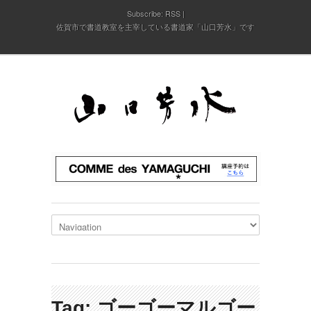
Subscribe:
RSS
佐賀市で書道教室を主宰している書道家「山口芳水」です
Tag: ゴーゴーマルゴー