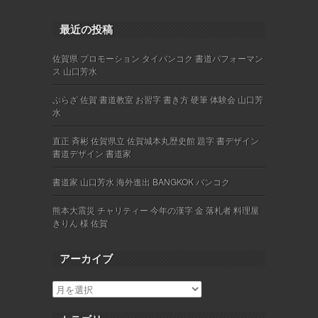
最近の投稿
佐賀県 プロモーション タイバンコク 書道パフォーマン
ス 山口芳水
ぷらざ 佐賀 書道教室 お習字 書き方 硬筆 体験会 山口芳
水
直正 斉彬 佐賀県立 佐賀城本丸歴史館 題字 書デザイン
書道デザイン 書道家
書道家 山口芳水 海外進出 BANGKOK バンコク
熊本大震災 チャリティー 今年の漢字 金 落札者 料理屋
きりん 様 佐賀
アーカイブ