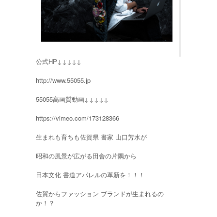
公式HP↓↓↓↓↓
http://www.55055.jp
55055高画質動画↓↓↓↓↓
https://vimeo.com/173128366
生まれも育ちも佐賀県 書家 山口芳水が
昭和の風景が広がる田舎の片隅から
日本文化 書道アパレルの革新を！！！
佐賀からファッション ブランドが生まれるの
か！？