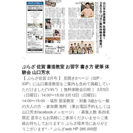
ぷらざ 佐賀 書道教室 お習字 書き方 硬筆 体
験会 山口芳水
【 ぷらざ佐賀 2月号 】 見開き2ページ（32P・
33P）に山口書道教室をご案内も含めて掲載してい
ただけました(*≧∀≦*) ［ 無料体験会日程 ］ 3月5日
（日曜日）14:00〜15:00 3月12日（日曜日）
14:00〜15:00 ・場所 新栄教室 ・対象 3歳から一般
の大人の方 ・参加費 無料 （要お電話予約もしくは
山口芳水facebookメッセージ） ・募集人数 各20名
限定 是非ともお気軽にご参加くださいませ☆ご連
絡お待ちしております☆ ぷらざ様本当にありがと
うございます^ - ^ ぷらざweb HP 285.000部