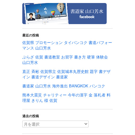
最近の投稿
佐賀県 プロモーション タイバンコク 書道パフォー
マンス 山口芳水
ぷらざ 佐賀 書道教室 お習字 書き方 硬筆 体験会
山口芳水
直正 斉彬 佐賀県立 佐賀城本丸歴史館 題字 書デザ
イン 書道デザイン 書道家
書道家 山口芳水 海外進出 BANGKOK バンコク
熊本大震災 チャリティー 今年の漢字 金 落札者 料
理屋 きりん 様 佐賀
過去の投稿