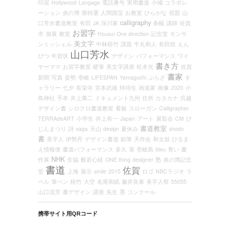
印泥
Hollywood
Langage
電話番号
実用書道
小城
コラボレ
ーション
炎の博
県特選
人間国宝
お教室
ひらがな
宿題
山
calligraphy
口芳水書道教室
有田
JA
深川家
条幅
講師
佐賀
お習字
市
個展
教室
Housui
One direction
記念堂
モンサ
美文字
ンミッシェル
中林梧竹
課題
牛丸和人
有田焼
えん
山口芳水
ぴつ
年賀状
デザイン
パフォーマンス
ワイ
書き方
ヤーママ
お習字教室
硬筆
美文字講座
松本光
佐賀
書家
新聞
写真
姿勢
壱岐
LIFESPAN
Yamaguchi
ぷらざ
ギ
ャラリー
七夕
長栄寺
宮本武蔵
特待生
画道家
画像
2020
小
島神社
手本
井上萬二
ドキュメント九州
住所
カタカナ
呉越
デザイン書
シロクロ書道教室
看板
スローガン
Calligrapher
TERRAdeART
小学生
井上有一
Japan
アート
展覧会
CM
び
書道教室
じんまつり
詩
saga
天山
design
夏休み
shodo
書
美字人
伊勢丹
デザイン書道
鉛筆
天作会
和太鼓
ひるま
え情報便
書道パフォーマンス
多久
筆
壱岐島
bleu
青い
書
NHK
作展
生協
般若心経
ONE thing
designer
塾
炎の博記念
書道
佐賀
堂
上海
展示
smile
2015
ロゴ
NBCラジオ
ラ
ベル
筆ペン
梧竹
大空
名尾和紙
藤井良泰
美字人祭
55055
山口流芳
書デザイン
講座
先生
墨
コンクール
携帯サイト用QRコード