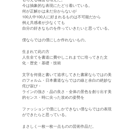
今は抽象的な表現にたどり着いている。
何が正解かは未だ分からないが
100人中100人に好まれるものは不可能だから
例え共感者が少なくても
自分の好きなものを作っていきたいと思っている。
僕ならではの僕にしか作れないもの。
生まれて此の方
人生全てを書道に費やしこれまでに培ってきた文
化・歴史・基礎・技術
文字を何億と書いて追求してきた書家ならではの美
のフォルム・日本書道ならではの線と余白の絶妙な
侘び寂び・
ラインの強さ・品の良さ・全体の景色を創り出す美
的センス・時に尖った攻めの姿勢を
ファッションで僕にしかできない僕ならではの表現
ができたらと思っている。
まさしく一枚一枚一点ものの芸術作品だ。