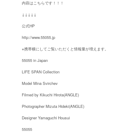
内容はこちらです！！！
↓↓↓↓↓
公式HP
http://www.55055.jp
※携帯横にしてご覧いただくと情報量が増えます。
55055 in Japan
LIFE SPAN Collection
Model Mina Svirchev
Filmed by Kikuchi Hirota(ANGLE)
Photographer Mizuta Hideki(ANGLE)
Designer Yamaguchi Housui
55055