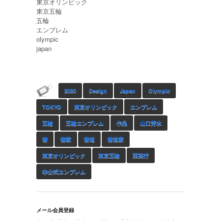
‎東京オリンピック‬
‎東京五輪‬
‪五輪‬
‎エンブレム‬
‎olympic‬
‪japan‬
2020
Design
Japan
Olympic
TOKYO
‎東京オリンピック
エンブレム
五輪
五輪エンブレム
作品
山口芳水
書
書家
書道
書道家
東京オリンピック
東京五輪
西英行
非公式エンブレム
メール会員登録