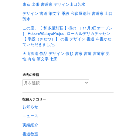
東京 出張 書道家 デザイン山口芳水
デザイン 書道 筆文字 季設 和多屋別荘 書道家 山口
芳水
この度、【 和多屋別荘 】様の ［ 11月3日オープン
］ RebornWatayaProject ローカルデリカテッセン
【 季設（きせつ）】 の書 デザイン 書道 を書かせ
ていただきました。
天山酒造 作品 デザイン 依頼 書家 書道 書道家 男
性 有名 筆文字 七田
過去の投稿
投稿カテゴリー
お知らせ
ニュース
実績紹介
書道教室