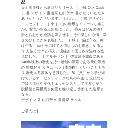
品
天山酒造様から新商品リリース ［ 小城 Oak Cask
］ 書 デザイン 書道家 山口芳水 書かせていただき
ありがとうございます。 ↓↓↓↓↓ ［ 書 デザイン
コンセプト ］ ［ 小 ］ 山の造形をイメージし柔ら
かい表情がある三角形にした。 呑みは好みの酒と
誰と呑むかが会話を弾ませる。その楽しい心情・幸
せのひとときを表現した。 ［ 城 ］ 城は守る。樽
は守る。 両手を広げて大切なものを抱きしめるよ
う 力強く堂々と構え、流線的で優しさが溢れる造
形にした。 ［ アルチザン ］ 佐賀県小城市にある
140年以上の歴史を持つ老舗の酒蔵である天山酒造
の 熟成14年 リキュール（麦焼酎）ということもあ
り 歴史ある書体を意識した。 師（父）から学び続
けているオーセンティックなものを主に 現代なら
ではの流行や変化をエッセンスとして注ぎながら
脱構築と再構築を何度も繰り返し 創作した造形と
なる。
デザイン 書 山口芳水 書道家 ラベル
ご購入は [...