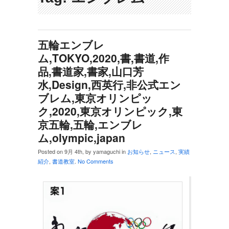
五輪エンブレ
ム,TOKYO,2020,書,書道,作
品,書道家,書家,山口芳
水,Design,西英行,非公式エン
ブレム,東京オリンピッ
ク,2020,‎東京オリンピック,東
京五輪,五輪,エンブレ
ム,olympic,japan
Posted on 9月 4th, by yamaguchi in
お知らせ
,
ニュース
,
実績
紹介
,
書道教室
.
No Comments