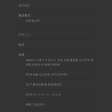
自己紹介
書道教室
利用者の声
デザイン
動画
個展
delete C 中島ナオ 乳がん 作品 支援 書道家 山口芳水 華
道家 松本光 N HEAD WEAR
2018 個展 山口芳水 LIFTCOFFEE
2017 書作品展 愛 和多屋別荘
2016 オーケストラ シロクロ
個展 上海 2015