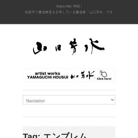
Subscribe:
RSS
佐賀市で書道教室を主宰している書道家「山口芳水」です
Tag: エンブレム