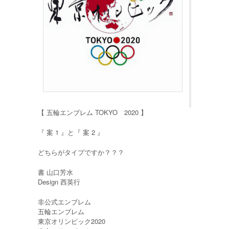
【 五輪エンブレム TOKYO 2020 】
『 案 1 』と『 案 2 』
どちらがタイプですか？？？
書 山口芳水
Design 西英行
‪非公式エンブレム‬
‪五輪エンブレム‬
‪東京オリンピック2020‬