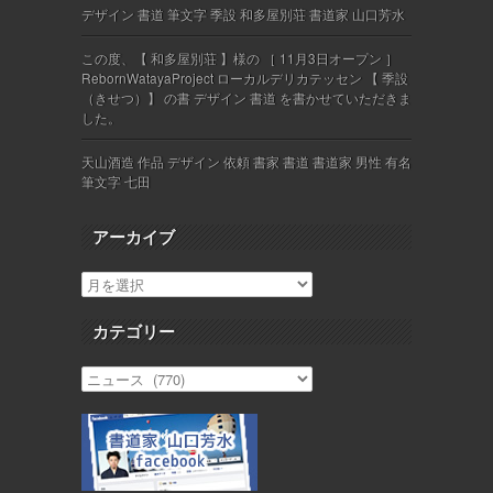
デザイン 書道 筆文字 季設 和多屋別荘 書道家 山口芳水
この度、【 和多屋別荘 】様の ［ 11月3日オープン ］
RebornWatayaProject ローカルデリカテッセン 【 季設
（きせつ）】 の書 デザイン 書道 を書かせていただきま
した。
天山酒造 作品 デザイン 依頼 書家 書道 書道家 男性 有名
筆文字 七田
アーカイブ
カテゴリー