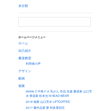
未分類
ホームページメニュー
ホーム
自己紹介
書道教室
利用者の声
デザイン
動画
個展
delete C 中島ナオ 乳がん 作品 支援 書道家 山口芳
水 華道家 松本光 N HEAD WEAR
2018 個展 山口芳水 LIFTCOFFEE
2017 書作品展 愛 和多屋別荘