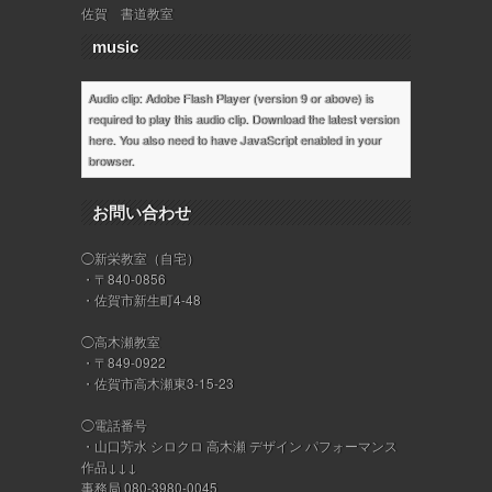
佐賀 書道教室
music
Audio clip: Adobe Flash Player (version 9 or above) is
required to play this audio clip. Download the latest version
here
. You also need to have JavaScript enabled in your
browser.
お問い合わせ
◯新栄教室（自宅）
・〒840-0856
・佐賀市新生町4-48
◯高木瀬教室
・〒849-0922
・佐賀市高木瀬東3-15-23
◯電話番号
・山口芳水 シロクロ 高木瀬 デザイン パフォーマンス
作品↓↓↓
事務局 080-3980-0045