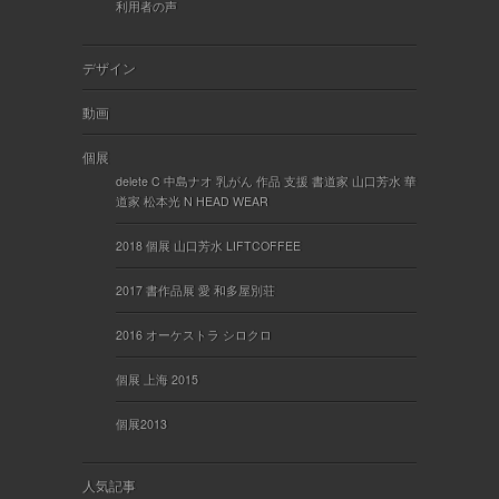
利用者の声
デザイン
動画
個展
delete C 中島ナオ 乳がん 作品 支援 書道家 山口芳水 華
道家 松本光 N HEAD WEAR
2018 個展 山口芳水 LIFTCOFFEE
2017 書作品展 愛 和多屋別荘
2016 オーケストラ シロクロ
個展 上海 2015
個展2013
人気記事