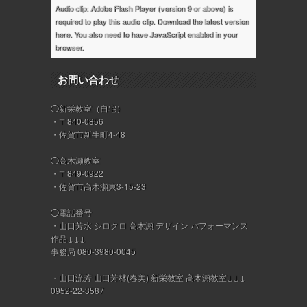
Audio clip: Adobe Flash Player (version 9 or above) is
required to play this audio clip. Download the latest version
here
. You also need to have JavaScript enabled in your
browser.
お問い合わせ
◯新栄教室（自宅）
・〒840-0856
・佐賀市新生町4-48
◯高木瀬教室
・〒849-0922
・佐賀市高木瀬東3-15-23
◯電話番号
・山口芳水 シロクロ 高木瀬 デザイン パフォーマンス
作品↓↓↓
事務局 080-3980-0045
・山口流芳 山口芳林(春美) 新栄教室 高木瀬教室↓↓↓
0952-22-3587