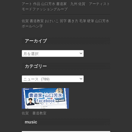
アート 作品 山口芳水 書道家 九州 佐賀 アーティスト
モードファッショングループ
佐賀 書道教室 おけいこ 習字 書き方 毛筆 硬筆 山口芳水
ボールペン字
アーカイブ
カテゴリー
佐賀 書道教室
music