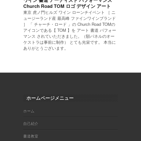
Church Road TOM ロゴ デザイン アート
東京 虎ノ門ヒルズ ワイン ローンチイベント ［ ニ
ュージーランド産 最高峰 ファインワインブランド
］ 「 チャーチ・ロード 」の Church Road TOMの
アイコンである【 TOM 】を アート 書道 パフォー
マンス されていただきました。（額パネルのオー
ケストラは事前に制作） とても光栄です。 本当に
ありがとうございます。
ホームページメニュー
ホーム
自己紹介
書道教室