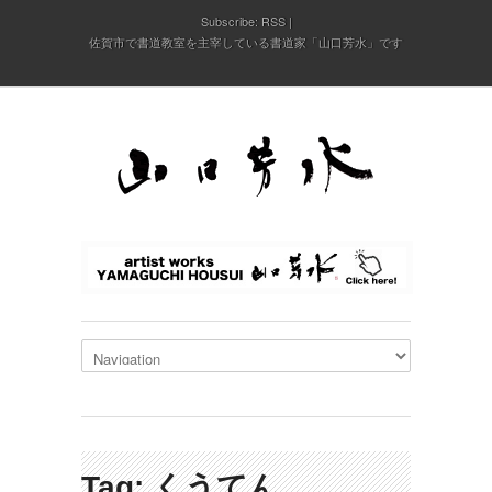
Subscribe:
RSS
佐賀市で書道教室を主宰している書道家「山口芳水」です
Tag: くうてん