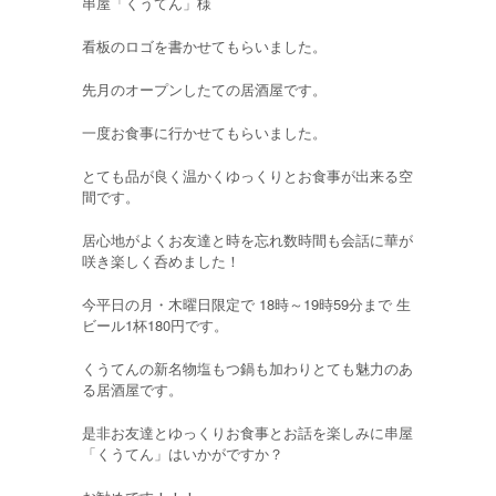
串屋「くうてん」様
看板のロゴを書かせてもらいました。
先月のオープンしたての居酒屋です。
一度お食事に行かせてもらいました。
とても品が良く温かくゆっくりとお食事が出来る空
間です。
居心地がよくお友達と時を忘れ数時間も会話に華が
咲き楽しく呑めました！
今平日の月・木曜日限定で 18時～19時59分まで 生
ビール1杯180円です。
くうてんの新名物塩もつ鍋も加わりとても魅力のあ
る居酒屋です。
是非お友達とゆっくりお食事とお話を楽しみに串屋
「くうてん」はいかがですか？