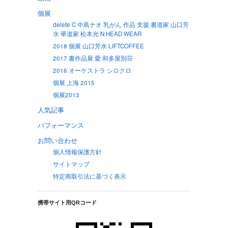
個展
delete C 中島ナオ 乳がん 作品 支援 書道家 山口芳
水 華道家 松本光 N HEAD WEAR
2018 個展 山口芳水 LIFTCOFFEE
2017 書作品展 愛 和多屋別荘
2016 オーケストラ シロクロ
個展 上海 2015
個展2013
人気記事
パフォーマンス
お問い合わせ
個人情報保護方針
サイトマップ
特定商取引法に基づく表示
携帯サイト用QRコード