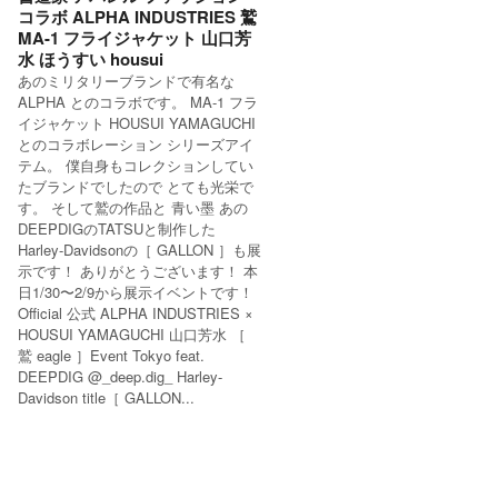
コラボ ALPHA INDUSTRIES 鷲
MA-1 フライジャケット 山口芳
水 ほうすい housui
あのミリタリーブランドで有名な
ALPHA とのコラボです。 MA-1 フラ
イジャケット HOUSUI YAMAGUCHI
とのコラボレーション シリーズアイ
テム。 僕自身もコレクションしてい
たブランドでしたので とても光栄で
す。 そして鷲の作品と 青い墨 あの
DEEPDIGのTATSUと制作した
Harley-Davidsonの［ GALLON ］も展
示です！ ありがとうございます！ 本
日1/30〜2/9から展示イベントです！
Official 公式 ALPHA INDUSTRIES ×
HOUSUI YAMAGUCHI 山口芳水 ［
鷲 eagle ］Event Tokyo feat.
DEEPDIG @_deep.dig_ Harley-
Davidson title［ GALLON...