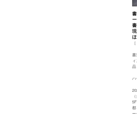
書
ー
書
現
ほ
［
書
ィ
品
ハー
2
（
5
都
ー