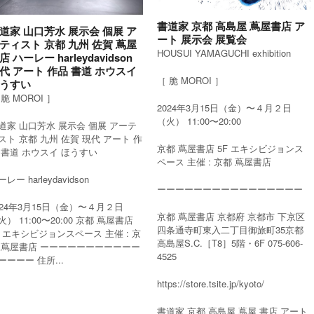
書道家 京都 高島屋 蔦屋書店 ア
道家 山口芳水 展示会 個展 ア
ート 展示会 展覧会
ティスト 京都 九州 佐賀 蔦屋
HOUSUI YAMAGUCHI exhibition
店 ハーレー harleydavidson
代 アート 作品 書道 ホウスイ
［ 脆 MOROI ］
うすい
 脆 MOROI ］
2024年3月15日（金）〜４月２日
（火） 11:00〜20:00
道家 山口芳水 展示会 個展 アーテ
スト 京都 九州 佐賀 現代 アート 作
京都 蔦屋書店 5F エキシビジョンス
 書道 ホウスイ ほうすい
ペース 主催 : 京都 蔦屋書店
レー harleydavidson
ーーーーーーーーーーーーーーーー
024年3月15日（金）〜４月２日
京都 蔦屋書店 京都府 京都市 下京区
火） 11:00〜20:00 京都 蔦屋書店
四条通寺町東入二丁目御旅町35京都
F エキシビジョンスペース 主催 : 京
高島屋S.C.［T8］5階・6F 075-606-
 蔦屋書店 ーーーーーーーーーーー
4525
ーーーー 住所...
https://store.tsite.jp/kyoto/
書道家 京都 高島屋 蔦屋 書店 アート