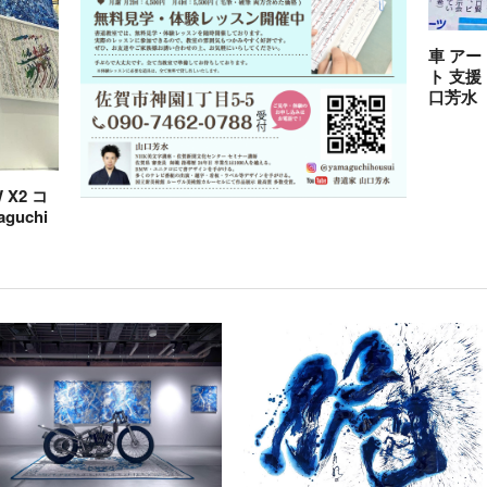
車 アー
ト 支援
口芳水
X2 コ
guchi