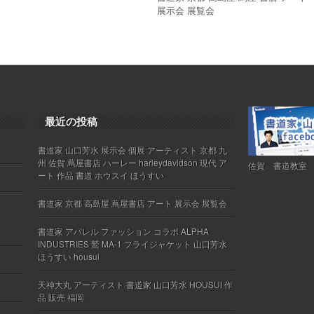
展示会 展覧会
最近の投稿
書道家 山口芳水 展示会 個展 アーティスト 京都 九
州 佐賀 蔦屋書店 ハーレー harleydavidson 現代 ア
佐賀 書道教室
ート 作品 書道 ホウスイ ほうすい
書道家 京都 高島屋 蔦屋書店 アート 展示会 展覧会
書道家 アパレル ファッション コラボ ALPHA
INDUSTRIES 鷲 MA-1 フライジャケット 山口芳水
ほうすい housui
天神大丸 アーティスト 書道家 山口芳水 HOUSUI 作
品 販売 福岡