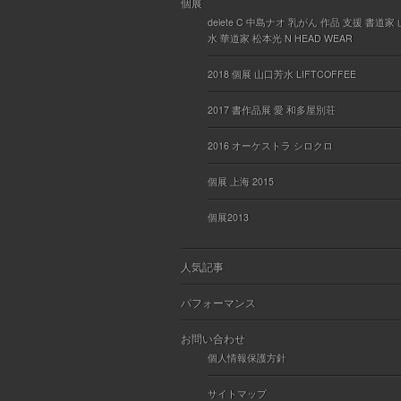
個展
delete C 中島ナオ 乳がん 作品 支援 書道家
水 華道家 松本光 N HEAD WEAR
2018 個展 山口芳水 LIFTCOFFEE
2017 書作品展 愛 和多屋別荘
2016 オーケストラ シロクロ
個展 上海 2015
個展2013
人気記事
パフォーマンス
お問い合わせ
個人情報保護方針
サイトマップ