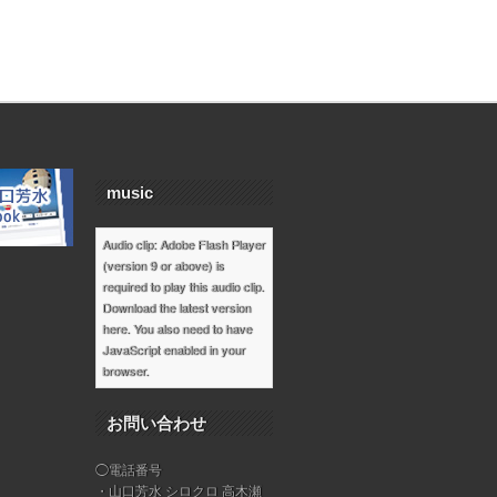
music
Audio clip: Adobe Flash Player
(version 9 or above) is
required to play this audio clip.
Download the latest version
here
. You also need to have
JavaScript enabled in your
browser.
お問い合わせ
◯電話番号
・山口芳水 シロクロ 高木瀬