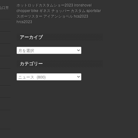
ホットロッドカスタムショー2023 ironshovel
 山口芳
chopper bike ギネス チョッパー カスタム sportstar
スポーツスター アイアンショベル hcs2023
hrcs2023
アーカイブ
カテゴリー